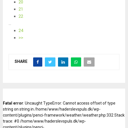
20
21
22
...
24
>>
SHARE
Fatal error
: Uncaught TypeError: Cannot access offset of type
string on string in /home/www/haderslevspuls.dk/wp-
content/plugins/penci-framework/weather/weather.php:332 Stack
trace: #0 /home/www/haderslevspuls.dk/wp-
content/plugins/penci-