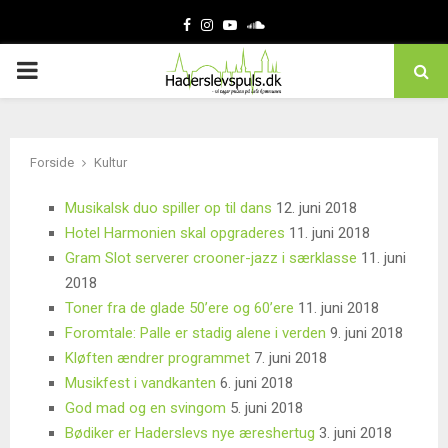
Facebook
Instagram
Youtube
Soundcloud
PRIMARY
MENU
Forside
Kultur
Musikalsk duo spiller op til dans
12. juni 2018
Hotel Harmonien skal opgraderes
11. juni 2018
Gram Slot serverer crooner-jazz i særklasse
11. juni
2018
Toner fra de glade 50’ere og 60’ere
11. juni 2018
Foromtale: Palle er stadig alene i verden
9. juni 2018
Kløften ændrer programmet
7. juni 2018
Musikfest i vandkanten
6. juni 2018
God mad og en svingom
5. juni 2018
Bødiker er Haderslevs nye æreshertug
3. juni 2018