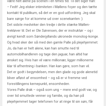
være helt alene på scenen i en times tid. Til det siger han:
– Fedt! Jeg elsker intimiteten i Møllens foyer og den tætte
kontakt til publikum, så det er en god udfordring. Jeg skal
bare sørge for at komme ud over scenekanten :).
Det sidste medvirker den tredje i dette stærke Møllen-
trekløver til. Det er Ole Sørensen, der er instruktør – og i
øvrigt kendt som Sønderjyllands ukronede monolog-konge.
Og hvad sker der så med den gamle Palle på plejehjemmet.
Jo, da han er helt alene, kan han smutte ned til
automobilhandleren og tage den jaguar, han altid har
ønsket sig. Hvis han vil være millionær, ligger millionerne
klar til afhentning i banken. Han kan gøre, som han vil.
Det er godt i begyndelsen, men den glade og gode alenetid
bliver afløst af ensomhed – og så er vi fremme ved
forestillingens kernepunkt, ensomheden.
Vores Palle drak – også som ung – mere end godt var, og
over tid smuttede venner og familie, og da han på
plejehjemmet tager telefonen for at ringe til sin søn, får