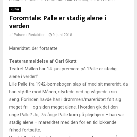
Kultur
Foromtale: Palle er stadig alene i
verden
af
Pulsens Redaktion
9. juni 2018
Mareridtet, der fortsatte
Teateranmeldelse af Carl Skøtt
Teatret Møllen har 14. juni premiere på “Palle er stadig
alene i verden”
Lille Palle fra 1942-børnebogen slap af med sit mareridt, da
han stødte mod Månen, styrtede ned og vågnede i sin
seng. Forinden havde han i drømmen/mareridtet følt sig
meget fri – og siden meget alene. Hvordan gik det den
unge Palle? Jo, 75-årige Palle kom på plejehjem – han var
stadig alene – mareridtet med den for en tid lokkende
frihed fortsatte.