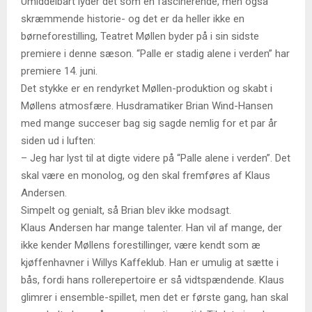
Umiddelbart lyder det som en fascinerende, men også
skræmmende historie- og det er da heller ikke en
børneforestilling, Teatret Møllen byder på i sin sidste
premiere i denne sæson. “Palle er stadig alene i verden” har
premiere 14. juni.
Det stykke er en rendyrket Møllen-produktion og skabt i
Møllens atmosfære. Husdramatiker Brian Wind-Hansen
med mange succeser bag sig sagde nemlig for et par år
siden ud i luften:
– Jeg har lyst til at digte videre på “Palle alene i verden”. Det
skal være en monolog, og den skal fremføres af Klaus
Andersen.
Simpelt og genialt, så Brian blev ikke modsagt.
Klaus Andersen har mange talenter. Han vil af mange, der
ikke kender Møllens forestillinger, være kendt som æ
kjøffenhavner i Willys Kaffeklub. Han er umulig at sætte i
bås, fordi hans rollerepertoire er så vidtspændende. Klaus
glimrer i ensemble-spillet, men det er første gang, han skal