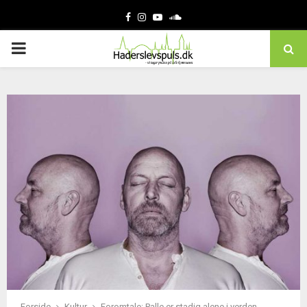
Facebook
Instagram
Youtube
Soundcloud
PRIMARY
MENU
Forside
Kultur
Foromtale: Palle er stadig alene i verden