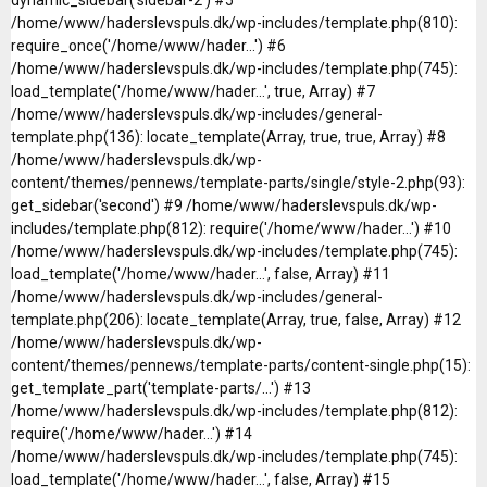
/home/www/haderslevspuls.dk/wp-includes/template.php(810):
require_once('/home/www/hader...') #6
/home/www/haderslevspuls.dk/wp-includes/template.php(745):
load_template('/home/www/hader...', true, Array) #7
/home/www/haderslevspuls.dk/wp-includes/general-
template.php(136): locate_template(Array, true, true, Array) #8
/home/www/haderslevspuls.dk/wp-
content/themes/pennews/template-parts/single/style-2.php(93):
get_sidebar('second') #9 /home/www/haderslevspuls.dk/wp-
includes/template.php(812): require('/home/www/hader...') #10
/home/www/haderslevspuls.dk/wp-includes/template.php(745):
load_template('/home/www/hader...', false, Array) #11
/home/www/haderslevspuls.dk/wp-includes/general-
template.php(206): locate_template(Array, true, false, Array) #12
/home/www/haderslevspuls.dk/wp-
content/themes/pennews/template-parts/content-single.php(15):
get_template_part('template-parts/...') #13
/home/www/haderslevspuls.dk/wp-includes/template.php(812):
require('/home/www/hader...') #14
/home/www/haderslevspuls.dk/wp-includes/template.php(745):
load_template('/home/www/hader...', false, Array) #15