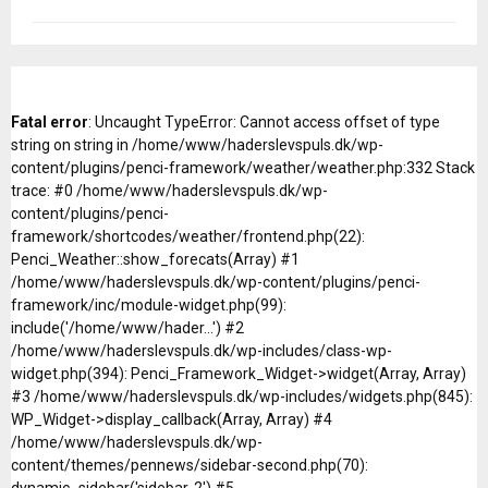
Fatal error
: Uncaught TypeError: Cannot access offset of type
string on string in /home/www/haderslevspuls.dk/wp-
content/plugins/penci-framework/weather/weather.php:332 Stack
trace: #0 /home/www/haderslevspuls.dk/wp-
content/plugins/penci-
framework/shortcodes/weather/frontend.php(22):
Penci_Weather::show_forecats(Array) #1
/home/www/haderslevspuls.dk/wp-content/plugins/penci-
framework/inc/module-widget.php(99):
include('/home/www/hader...') #2
/home/www/haderslevspuls.dk/wp-includes/class-wp-
widget.php(394): Penci_Framework_Widget->widget(Array, Array)
#3 /home/www/haderslevspuls.dk/wp-includes/widgets.php(845):
WP_Widget->display_callback(Array, Array) #4
/home/www/haderslevspuls.dk/wp-
content/themes/pennews/sidebar-second.php(70):
dynamic_sidebar('sidebar-2') #5