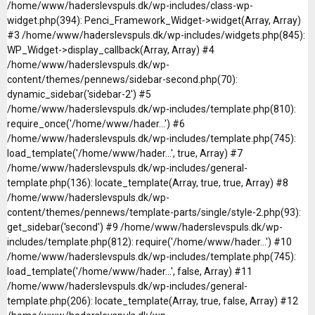
/home/www/haderslevspuls.dk/wp-includes/class-wp-
widget.php(394): Penci_Framework_Widget->widget(Array, Array)
#3 /home/www/haderslevspuls.dk/wp-includes/widgets.php(845):
WP_Widget->display_callback(Array, Array) #4
/home/www/haderslevspuls.dk/wp-
content/themes/pennews/sidebar-second.php(70):
dynamic_sidebar('sidebar-2') #5
/home/www/haderslevspuls.dk/wp-includes/template.php(810):
require_once('/home/www/hader...') #6
/home/www/haderslevspuls.dk/wp-includes/template.php(745):
load_template('/home/www/hader...', true, Array) #7
/home/www/haderslevspuls.dk/wp-includes/general-
template.php(136): locate_template(Array, true, true, Array) #8
/home/www/haderslevspuls.dk/wp-
content/themes/pennews/template-parts/single/style-2.php(93):
get_sidebar('second') #9 /home/www/haderslevspuls.dk/wp-
includes/template.php(812): require('/home/www/hader...') #10
/home/www/haderslevspuls.dk/wp-includes/template.php(745):
load_template('/home/www/hader...', false, Array) #11
/home/www/haderslevspuls.dk/wp-includes/general-
template.php(206): locate_template(Array, true, false, Array) #12