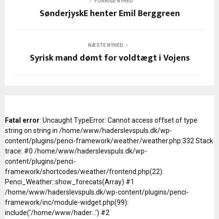
FORRIGE NYHED
SønderjyskE henter Emil Berggreen
NÆSTE NYHED
Syrisk mand dømt for voldtægt i Vojens
Fatal error
: Uncaught TypeError: Cannot access offset of type
string on string in /home/www/haderslevspuls.dk/wp-
content/plugins/penci-framework/weather/weather.php:332 Stack
trace: #0 /home/www/haderslevspuls.dk/wp-
content/plugins/penci-
framework/shortcodes/weather/frontend.php(22):
Penci_Weather::show_forecats(Array) #1
/home/www/haderslevspuls.dk/wp-content/plugins/penci-
framework/inc/module-widget.php(99):
include('/home/www/hader...') #2