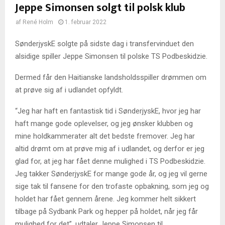
Jeppe Simonsen solgt til polsk klub
af
René Holm
1. februar 2022
SønderjyskE solgte på sidste dag i transfervinduet den
alsidige spiller Jeppe Simonsen til polske TS Podbeskidzie.
Dermed får den Haitianske landsholdsspiller drømmen om
at prøve sig af i udlandet opfyldt.
“Jeg har haft en fantastisk tid i SønderjyskE, hvor jeg har
haft mange gode oplevelser, og jeg ønsker klubben og
mine holdkammerater alt det bedste fremover. Jeg har
altid drømt om at prøve mig af i udlandet, og derfor er jeg
glad for, at jeg har fået denne mulighed i TS Podbeskidzie.
Jeg takker SønderjyskE for mange gode år, og jeg vil gerne
sige tak til fansene for den trofaste opbakning, som jeg og
holdet har fået gennem årene. Jeg kommer helt sikkert
tilbage på Sydbank Park og hepper på holdet, når jeg får
mulighed for det”, udtaler Jeppe Simonsen til