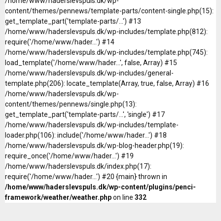
/home/www/haderslevspuls.dk/wp-
content/themes/pennews/template-parts/content-single.php(15):
get_template_part('template-parts/...') #13
/home/www/haderslevspuls.dk/wp-includes/template.php(812):
require('/home/www/hader...') #14
/home/www/haderslevspuls.dk/wp-includes/template.php(745):
load_template('/home/www/hader...', false, Array) #15
/home/www/haderslevspuls.dk/wp-includes/general-
template.php(206): locate_template(Array, true, false, Array) #16
/home/www/haderslevspuls.dk/wp-
content/themes/pennews/single.php(13):
get_template_part('template-parts/...', 'single') #17
/home/www/haderslevspuls.dk/wp-includes/template-
loader.php(106): include('/home/www/hader...') #18
/home/www/haderslevspuls.dk/wp-blog-header.php(19):
require_once('/home/www/hader...') #19
/home/www/haderslevspuls.dk/index.php(17):
require('/home/www/hader...') #20 {main} thrown in
/home/www/haderslevspuls.dk/wp-content/plugins/penci-
framework/weather/weather.php
on line
332