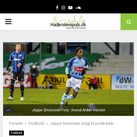
Facebook
Instagram
Youtube
Soundcloud
PRIMARY
MENU
Jeppe Simonsen Foto: Svend Anker Iversen
Forside
Fodbold
Jeppe Simonsen solgt til polsk klub
Fodbold