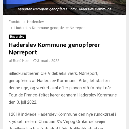
Byporten Nørreport genopføres Foto: Haderslev Kommune
Forside
Haderslev
Haderslev Kommune genopfører Nørreport
Haderslev
Haderslev Kommune genopfører
Nørreport
af
René Holm
3. marts 2022
Billedkunstneren Ole Videbæks værk, Nørreport,
genopføres af Haderslev Kommune. Arbejdet starter i
denne uge, og værket skal efter planen stå færdigt når
Tour de France-feltet kører gennem Haderslev Kommune
den 3. juli 2022.
I 2019 indviede Haderslev Kommune den nye rundkørsel i
krydset mellem Christian X’s Vej og Omkørselsvejen.
Rundkørslen har forbedret både trafiksikkerhed og