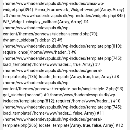
/home/www/haderslevspuls.dk/wp-includes/class-wp-
widget.php(394): Penci_Framework_Widget->widget(Array, Array)
#3 /home/www/haderslevspuls.dk/wp-includes/widgets.php(845):
WP_Widget->display_callback(Array, Array) #4
/home/www/haderslevspuls.dk/wp-
content/themes/pennews/sidebar-second.php(70):
dynamic_sidebar('sidebar-2') #5
/home/www/haderslevspuls.dk/wp-includes/template.php(810):
require_once('/home/www/hader...') #6
/home/www/haderslevspuls.dk/wp-includes/template.php(745):
load_template('/home/www/hader...', true, Array) #7
/home/www/haderslevspuls.dk/wp-includes/general-
template.php(136): locate_template(Array, true, true, Array) #8
/home/www/haderslevspuls.dk/wp-
content/themes/pennews/template-parts/single/style-2.php(93):
get_sidebar('second') #9 /home/www/haderslevspuls.dk/wp-
includes/template.php(812): require('/home/www/hader...') #10
/home/www/haderslevspuls.dk/wp-includes/template.php(745):
load_template('/home/www/hader...', false, Array) #11
/home/www/haderslevspuls.dk/wp-includes/general-
template.php(206): locate_template(Array, true, false, Array) #12