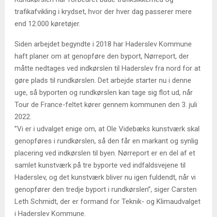
trafikafvikling i krydset, hvor der hver dag passerer mere
end 12.000 køretøjer.
Siden arbejdet begyndte i 2018 har Haderslev Kommune
haft planer om at genopføre den byport, Nørreport, der
måtte nedtages ved indkørslen til Haderslev fra nord for at
gøre plads til rundkørslen. Det arbejde starter nu i denne
uge, så byporten og rundkørslen kan tage sig flot ud, når
Tour de France-feltet kører gennem kommunen den 3. juli
2022.
”Vi er i udvalget enige om, at Ole Videbæks kunstværk skal
genopføres i rundkørslen, så den får en markant og synlig
placering ved indkørslen til byen. Nørreport er en del af et
samlet kunstværk på tre byporte ved indfaldsvejene til
Haderslev, og det kunstværk bliver nu igen fuldendt, når vi
genopfører den tredje byport i rundkørslen”, siger Carsten
Leth Schmidt, der er formand for Teknik- og Klimaudvalget
i Haderslev Kommune.