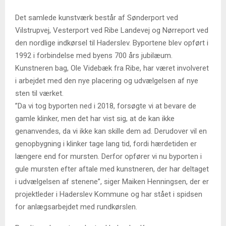
Det samlede kunstværk består af Sønderport ved
Vilstrupvej, Vesterport ved Ribe Landevej og Nørreport ved
den nordlige indkørsel til Haderslev. Byportene blev opført i
1992 i forbindelse med byens 700 års jubilæum.
Kunstneren bag, Ole Videbæk fra Ribe, har været involveret
i arbejdet med den nye placering og udvælgelsen af nye
sten til værket.
”Da vi tog byporten ned i 2018, forsøgte vi at bevare de
gamle klinker, men det har vist sig, at de kan ikke
genanvendes, da vi ikke kan skille dem ad. Derudover vil en
genopbygning i klinker tage lang tid, fordi hærdetiden er
længere end for mursten. Derfor opfører vi nu byporten i
gule mursten efter aftale med kunstneren, der har deltaget
i udvælgelsen af stenene”, siger Maiken Henningsen, der er
projektleder i Haderslev Kommune og har stået i spidsen
for anlægsarbejdet med rundkørslen.