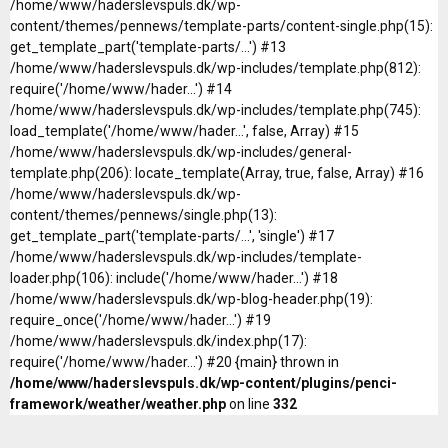
/home/www/haderslevspuls.dk/wp-
content/themes/pennews/template-parts/content-single.php(15):
get_template_part('template-parts/...') #13
/home/www/haderslevspuls.dk/wp-includes/template.php(812):
require('/home/www/hader...') #14
/home/www/haderslevspuls.dk/wp-includes/template.php(745):
load_template('/home/www/hader...', false, Array) #15
/home/www/haderslevspuls.dk/wp-includes/general-
template.php(206): locate_template(Array, true, false, Array) #16
/home/www/haderslevspuls.dk/wp-
content/themes/pennews/single.php(13):
get_template_part('template-parts/...', 'single') #17
/home/www/haderslevspuls.dk/wp-includes/template-
loader.php(106): include('/home/www/hader...') #18
/home/www/haderslevspuls.dk/wp-blog-header.php(19):
require_once('/home/www/hader...') #19
/home/www/haderslevspuls.dk/index.php(17):
require('/home/www/hader...') #20 {main} thrown in
/home/www/haderslevspuls.dk/wp-content/plugins/penci-
framework/weather/weather.php
on line
332