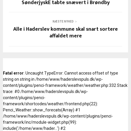
SønderjyskE tabte snævert i Brøndby
NÆSTE NYHED
Alle i Haderslev kommune skal snart sortere
affaldet mere
Fatal error
: Uncaught TypeError: Cannot access offset of type
string on string in /home/www/haderslevspuls.dk/wp-
content/plugins/penci-framework/weather/weather.php:332 Stack
trace: #0 /home/www/haderslevspuls.dk/wp-
content/plugins/penci-
framework/shortcodes/weather/frontend.php(22):
Penci_Weather::show_forecats(Array) #1
/home/www/haderslevspuls.dk/wp-content/plugins/penci-
framework/inc/module-widget.php(99):
include('/home/www/hader...') #2