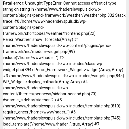
Fatal error
: Uncaught TypeError: Cannot access offset of type
string on string in /home/www/haderslevspuls.dk/wp-
content/plugins/penci-framework/weather/weather.php:332 Stack
trace: #0 /home/www/haderslevspuls.dk/wp-
content/plugins/penci-
framework/shortcodes/weather/frontend.php(22):
Penci_Weather::show_forecats(Array) #1
/home/www/haderslevspuls.dk/wp-content/plugins/penci-
framework/inc/module-widget.php(99):
include('/home/www/hader...') #2
/home/www/haderslevspuls.dk/wp-includes/class-wp-
widget.php(394): Penci_Framework_Widget->widget(Array, Array)
#3 /home/www/haderslevspuls.dk/wp-includes/widgets.php(845):
WP_Widget->display_callback(Array, Array) #4
/home/www/haderslevspuls.dk/wp-
content/themes/pennews/sidebar-second.php(70):
dynamic_sidebar('sidebar-2') #5
/home/www/haderslevspuls.dk/wp-includes/template.php(810):
require_once('/home/www/hader...') #6
/home/www/haderslevspuls.dk/wp-includes/template.php(745):
load_template('/home/www/hader...', true, Array) #7