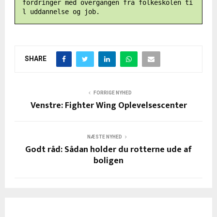
fordringer med overgangen fra folkeskolen ti
l uddannelse og job.
SHARE
FORRIGE NYHED
Venstre: Fighter Wing Oplevelsescenter
NÆSTE NYHED
Godt råd: Sådan holder du rotterne ude af
boligen