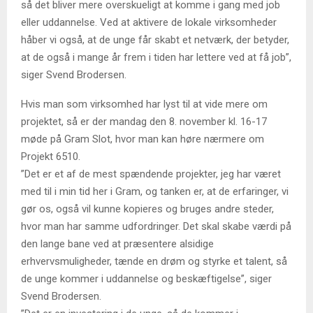
så det bliver mere overskueligt at komme i gang med job
eller uddannelse. Ved at aktivere de lokale virksomheder
håber vi også, at de unge får skabt et netværk, der betyder,
at de også i mange år frem i tiden har lettere ved at få job”,
siger Svend Brodersen.
Hvis man som virksomhed har lyst til at vide mere om
projektet, så er der mandag den 8. november kl. 16-17
møde på Gram Slot, hvor man kan høre nærmere om
Projekt 6510.
”Det er et af de mest spændende projekter, jeg har været
med til i min tid her i Gram, og tanken er, at de erfaringer, vi
gør os, også vil kunne kopieres og bruges andre steder,
hvor man har samme udfordringer. Det skal skabe værdi på
den lange bane ved at præsentere alsidige
erhvervsmuligheder, tænde en drøm og styrke et talent, så
de unge kommer i uddannelse og beskæftigelse”, siger
Svend Brodersen.