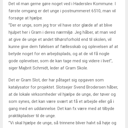
Det vil man gerne gøre noget ved i Haderslev Kommune. I
første omgang er det unge i postnummeret 6510, man vil
forsøge at hjælpe.
”Der er unge, som jeg tror vil have stor glæde af at blive
hjulpet her i Gram i deres nærmiljø. Jeg håber, at man ved
at give de unge et andet tilhørsforhold end til skolen, vil
kunne give dem følelsen af fællesskab og oplevelsen af at
betyde noget for en arbejdsplads, og at de vil få nogle
gode oplevelser, som de kan tage med sig videre i livet”,
siger Majbrit Schmidt, leder af Gram Skole.
Det er Gram Slot, der har påtaget sig opgaven som
katalysator for projektet. Slotsejer Svend Brodersen håber,
at de lokale virksomheder vil hjælpe de unge, der tøver og
som synes, det kan være svært at få et arbejde eller gå i
gang med en uddannelse. Det kan fx være med at tilbyde
praktikpladser til de unge.
”Vi skal hjælpe de unge, så trinnene bliver halvt så høje og