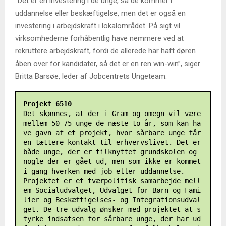
”Det er en investering i de unge, så de kommer i
uddannelse eller beskæftigelse, men det er også en
investering i arbejdskraft i lokalområdet. På sigt vil
virksomhederne forhåbentlig have nemmere ved at
rekruttere arbejdskraft, fordi de allerede har haft døren
åben over for kandidater, så det er en ren win-win”, siger
Britta Barsøe, leder af Jobcentrets Ungeteam.
Det skønnes, at der i Gram og omegn vil være 
mellem 50-75 unge de næste to år, som kan ha
ve gavn af et projekt, hvor sårbare unge får 
en tættere kontakt til erhvervslivet. Det er 
både unge, der er tilknyttet grundskolen og 
nogle der er gået ud, men som ikke er kommet 
i gang hverken med job eller uddannelse.

Projektet er et tværpolitisk samarbejde mell
em Socialudvalget, Udvalget for Børn og Fami
lier og Beskæftigelses- og Integrationsudval
get. De tre udvalg ønsker med projektet at s
tyrke indsatsen for sårbare unge, der har ud