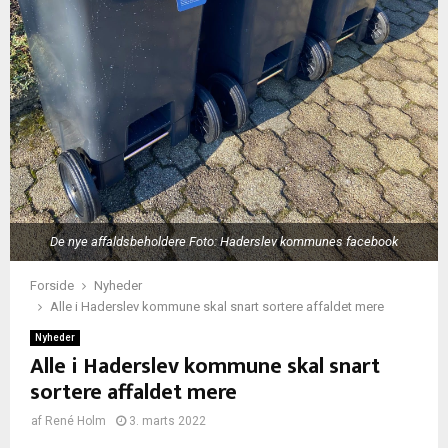
De nye affaldsbeholdere Foto: Haderslev kommunes facebook
Forside
Nyheder
Alle i Haderslev kommune skal snart sortere affaldet mere
Nyheder
Alle i Haderslev kommune skal snart
sortere affaldet mere
af
René Holm
3. marts 2022