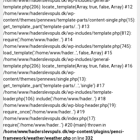
/home/www/haderslevspuls.dk/wp-includes/general-
template.php(206): locate_template(Array, true, false, Array) #12
/home/www/haderslevspuls.dk/wp-
content/themes/pennews/template-parts/content-single.php(15):
get_template_part('template-parts/...') #13
/home/www/haderslevspuls.dk/wp-includes/template.php(812):
require('/home/www/hader...') #14
/home/www/haderslevspuls.dk/wp-includes/template.php(745):
load_template('/home/www/hader...', false, Array) #15
/home/www/haderslevspuls.dk/wp-includes/general-
template.php(206): locate_template(Array, true, false, Array) #16
/home/www/haderslevspuls.dk/wp-
content/themes/pennews/single.php(13):
get_template_part('template-parts/...', 'single') #17
/home/www/haderslevspuls.dk/wp-includes/template-
loader.php(106): include('/home/www/hader...') #18
/home/www/haderslevspuls.dk/wp-blog-header.php(19):
require_once('/home/www/hader...') #19
/home/www/haderslevspuls.dk/index.php(17):
require('/home/www/hader...') #20 {main} thrown in
/home/www/haderslevspuls.dk/wp-content/plugins/penci-
framework/weather/weather.php
on line
332