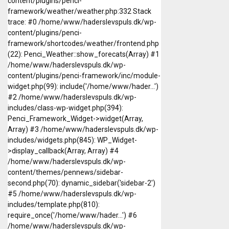
content/plugins/penci-
framework/weather/weather.php:332 Stack
trace: #0 /home/www/haderslevspuls.dk/wp-
content/plugins/penci-
framework/shortcodes/weather/frontend.php
(22): Penci_Weather::show_forecats(Array) #1
/home/www/haderslevspuls.dk/wp-
content/plugins/penci-framework/inc/module-
widget.php(99): include('/home/www/hader...')
#2 /home/www/haderslevspuls.dk/wp-
includes/class-wp-widget.php(394):
Penci_Framework_Widget->widget(Array,
Array) #3 /home/www/haderslevspuls.dk/wp-
includes/widgets.php(845): WP_Widget-
>display_callback(Array, Array) #4
/home/www/haderslevspuls.dk/wp-
content/themes/pennews/sidebar-
second.php(70): dynamic_sidebar('sidebar-2')
#5 /home/www/haderslevspuls.dk/wp-
includes/template.php(810):
require_once('/home/www/hader...') #6
/home/www/haderslevspuls.dk/wp-