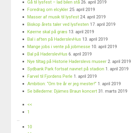
Gå til lysfest – lad bilen stå
26. april 2019
Foredrag om elcykler
25. april 2019
Masser af musik til lysfest
24. april 2019
Biskop årets taler ved lysfesten
17. april 2019
Køerne skal på græs
13. april 2019
Bal i aften på HaderslevHus
13. april 2019
Mange jobs i vente på jobmesse
10. april 2019
Bal på HaderslevHus
6. april 2019
Nye tiltag på Historie Haderslevs museer
2. april 2019
Sydbank Park fortsat navnet på stadion
1. april 2019
Farvel til Fjordens Perle
1. april 2019
Ambition: “Om tre år er jeg mester!”
1. april 2019
Se billederne: Djämes Braun koncert
31. marts 2019
<<
1
...
10