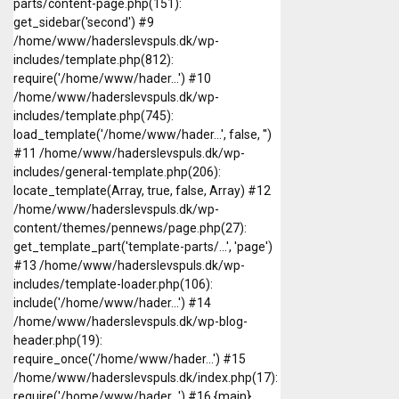
parts/content-page.php(151):
get_sidebar('second') #9
/home/www/haderslevspuls.dk/wp-
includes/template.php(812):
require('/home/www/hader...') #10
/home/www/haderslevspuls.dk/wp-
includes/template.php(745):
load_template('/home/www/hader...', false, '')
#11 /home/www/haderslevspuls.dk/wp-
includes/general-template.php(206):
locate_template(Array, true, false, Array) #12
/home/www/haderslevspuls.dk/wp-
content/themes/pennews/page.php(27):
get_template_part('template-parts/...', 'page')
#13 /home/www/haderslevspuls.dk/wp-
includes/template-loader.php(106):
include('/home/www/hader...') #14
/home/www/haderslevspuls.dk/wp-blog-
header.php(19):
require_once('/home/www/hader...') #15
/home/www/haderslevspuls.dk/index.php(17):
require('/home/www/hader...') #16 {main}