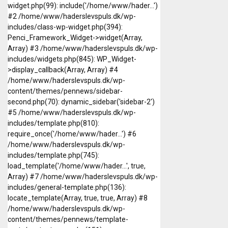
widget.php(99): include('/home/www/hader...')
#2 /home/www/haderslevspuls.dk/wp-
includes/class-wp-widget.php(394):
Penci_Framework_Widget->widget(Array,
Array) #3 /home/www/haderslevspuls.dk/wp-
includes/widgets.php(845): WP_Widget-
>display_callback(Array, Array) #4
/home/www/haderslevspuls.dk/wp-
content/themes/pennews/sidebar-
second.php(70): dynamic_sidebar('sidebar-2')
#5 /home/www/haderslevspuls.dk/wp-
includes/template.php(810):
require_once('/home/www/hader...') #6
/home/www/haderslevspuls.dk/wp-
includes/template.php(745):
load_template('/home/www/hader...', true,
Array) #7 /home/www/haderslevspuls.dk/wp-
includes/general-template.php(136):
locate_template(Array, true, true, Array) #8
/home/www/haderslevspuls.dk/wp-
content/themes/pennews/template-