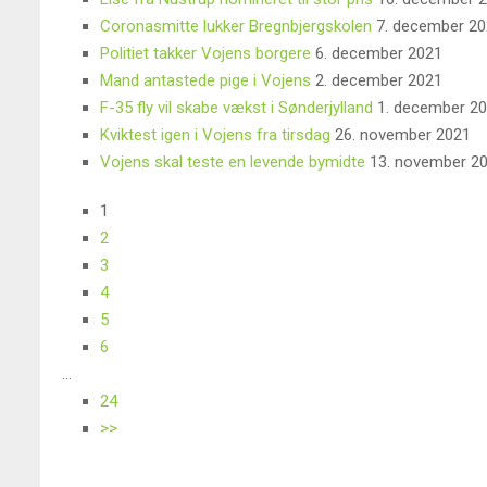
Coronasmitte lukker Bregnbjergskolen
7. december 20
Politiet takker Vojens borgere
6. december 2021
Mand antastede pige i Vojens
2. december 2021
F-35 fly vil skabe vækst i Sønderjylland
1. december 2
Kviktest igen i Vojens fra tirsdag
26. november 2021
Vojens skal teste en levende bymidte
13. november 2
1
2
3
4
5
6
...
24
>>