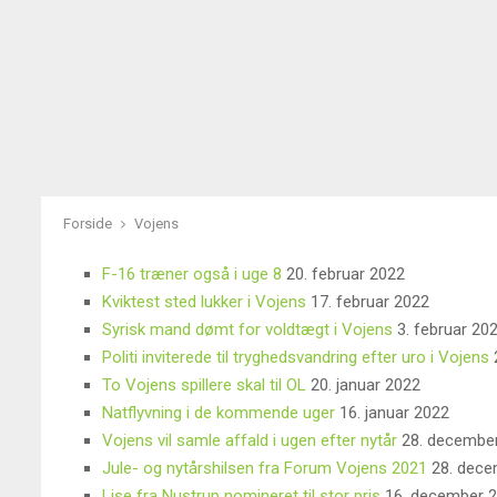
Forside
Vojens
F-16 træner også i uge 8
20. februar 2022
Kviktest sted lukker i Vojens
17. februar 2022
Syrisk mand dømt for voldtægt i Vojens
3. februar 20
Politi inviterede til tryghedsvandring efter uro i Vojens
2
To Vojens spillere skal til OL
20. januar 2022
Natflyvning i de kommende uger
16. januar 2022
Vojens vil samle affald i ugen efter nytår
28. decembe
Jule- og nytårshilsen fra Forum Vojens 2021
28. dece
Lise fra Nustrup nomineret til stor pris
16. december 