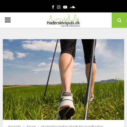
Facebook
Instagram
Youtube
Soundcloud
PRIMARY
MENU
Forside
Sport
Haderslev tæller skridt for sundheden