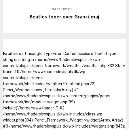
NÆSTE NYHED
Beatles toner over Gram i maj
Fatal error
: Uncaught TypeError: Cannot access offset of type
string on string in /home/www/haderslevspuls.dk/wp-
content/plugins/penci-framework/weather/weather.php:332 Stack
trace: #0 /home/www/haderslevspuls.dk/wp-
content/plugins/penci-
framework/shortcodes/weather/frontend.php(22):
Penci_Weather::show_forecats(Array) #1
/home/www/haderslevspuls.dk/wp-content/plugins/penci-
framework/inc/module-widget.php(99):
include('/home/www/hader...') #2
/home/www/haderslevspuls.dk/wp-includes/class-wp-
widget.php(394): Penci_Framework_Widget->widget(Array, Array)
#3 /home/www/haderslevspuls.dk/wp-includes/widgets.php(845):