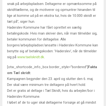
snak på arbejdspladsen. Deltagerne er opmærksomme på
skridttællerne, og de motiverer og opmuntrer hinanden til
lige at komme ud på en ekstra tur, hvis de 10.000 skridt er
tæt på”, siger hun.
Haderslev Kommune har fået oprettet en særlig
betalingskode. Hvis man skriver den, når man tilmelder sig,
betaler kommunen for deltagelse. Alle
borgere/arbejdspladser/ansatte i Haderslev Kommune kan
benytte sig af betalingskoden: ’Haderslev’, når de tilmelder
sig på
www.taelskridt.dk
.
[otw_shortcode_info_box border_style=”bordered”]
Fakta
om Tæl skridt:
Kampagnen begynder den 23. april og slutter den 6. maj.
Der skal være minimum tre deltagere på hvert hold.
Det er gratis at deltage i Tæl Skridt, hvis du arbejder/bor i
Haderslev Kommune.
I løbet af de to uger skal deltagerne forsøge at gå mindst