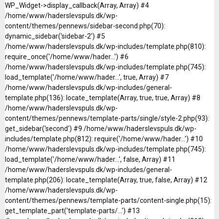
WP_Widget->display_callback(Array, Array) #4
/home/www/haderslevspuls.dk/wp-
content/themes/pennews/sidebar-second.php(70):
dynamic_sidebar('sidebar-2') #5
/home/www/haderslevspuls.dk/wp-includes/template.php(810):
require_once('/home/www/hader...') #6
/home/www/haderslevspuls.dk/wp-includes/template.php(745):
load_template('/home/www/hader...', true, Array) #7
/home/www/haderslevspuls.dk/wp-includes/general-
template.php(136): locate_template(Array, true, true, Array) #8
/home/www/haderslevspuls.dk/wp-
content/themes/pennews/template-parts/single/style-2.php(93):
get_sidebar('second') #9 /home/www/haderslevspuls.dk/wp-
includes/template.php(812): require('/home/www/hader...') #10
/home/www/haderslevspuls.dk/wp-includes/template.php(745):
load_template('/home/www/hader...', false, Array) #11
/home/www/haderslevspuls.dk/wp-includes/general-
template.php(206): locate_template(Array, true, false, Array) #12
/home/www/haderslevspuls.dk/wp-
content/themes/pennews/template-parts/content-single.php(15):
get_template_part('template-parts/...') #13