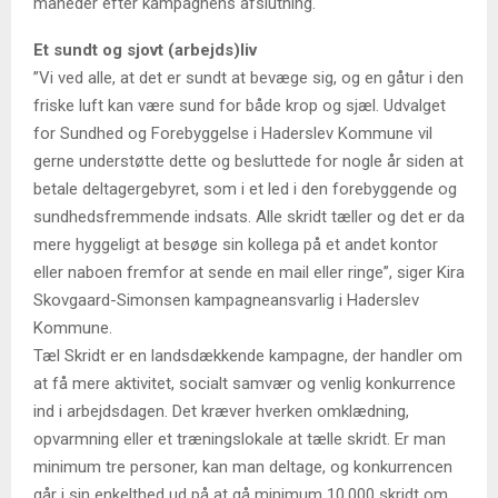
måneder efter kampagnens afslutning.
Et sundt og sjovt (arbejds)liv
”Vi ved alle, at det er sundt at bevæge sig, og en gåtur i den
friske luft kan være sund for både krop og sjæl. Udvalget
for Sundhed og Forebyggelse i Haderslev Kommune vil
gerne understøtte dette og besluttede for nogle år siden at
betale deltagergebyret, som i et led i den forebyggende og
sundhedsfremmende indsats. Alle skridt tæller og det er da
mere hyggeligt at besøge sin kollega på et andet kontor
eller naboen fremfor at sende en mail eller ringe”, siger Kira
Skovgaard-Simonsen kampagneansvarlig i Haderslev
Kommune.
Tæl Skridt er en landsdækkende kampagne, der handler om
at få mere aktivitet, socialt samvær og venlig konkurrence
ind i arbejdsdagen. Det kræver hverken omklædning,
opvarmning eller et træningslokale at tælle skridt. Er man
minimum tre personer, kan man deltage, og konkurrencen
går i sin enkelthed ud på at gå minimum 10.000 skridt om