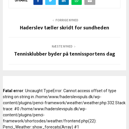
FORRIGE NYHED
Haderslev tæller skridt for sundheden
NÆSTE NYHED
Tennisklubber byder på tennissportens dag
Fatal error
: Uncaught TypeError: Cannot access offset of type
string on string in /home/www/haderslevspuls.dk/wp-
content/plugins/penci-framework/weather/weather.php:332 Stack
trace: #0 /home/www/haderslevspuls.dk/wp-
content/plugins/penci-
framework/shortcodes/weather/frontend.php(22):
Penci_Weather::show_forecats(Array) #1