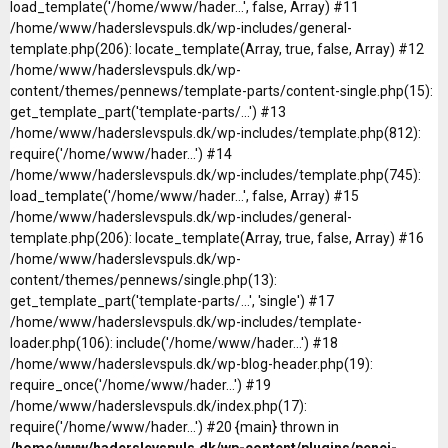
load_template('/home/www/hader...', false, Array) #11
/home/www/haderslevspuls.dk/wp-includes/general-
template.php(206): locate_template(Array, true, false, Array) #12
/home/www/haderslevspuls.dk/wp-
content/themes/pennews/template-parts/content-single.php(15):
get_template_part('template-parts/...') #13
/home/www/haderslevspuls.dk/wp-includes/template.php(812):
require('/home/www/hader...') #14
/home/www/haderslevspuls.dk/wp-includes/template.php(745):
load_template('/home/www/hader...', false, Array) #15
/home/www/haderslevspuls.dk/wp-includes/general-
template.php(206): locate_template(Array, true, false, Array) #16
/home/www/haderslevspuls.dk/wp-
content/themes/pennews/single.php(13):
get_template_part('template-parts/...', 'single') #17
/home/www/haderslevspuls.dk/wp-includes/template-
loader.php(106): include('/home/www/hader...') #18
/home/www/haderslevspuls.dk/wp-blog-header.php(19):
require_once('/home/www/hader...') #19
/home/www/haderslevspuls.dk/index.php(17):
require('/home/www/hader...') #20 {main} thrown in
/home/www/haderslevspuls.dk/wp-content/plugins/penci-