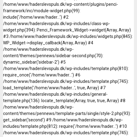
/home/www/haderslevspuls.dk/wp-content/plugins/penci-
framework/inc/module-widget.php(99):
include('/home/www/hader...') #2
/home/www/haderslevspuls.dk/wp-includes/class-wp-
widget.php(394): Penci_Framework_Widget->widget(Array, Array)
#3 /home/www/haderslevspuls.dk/wp-includes/widgets.php(845):
WP_Widget->display_callback(Array, Array) #4
/home/www/haderslevspuls.dk/wp-
content/themes/pennews/sidebar-second.php(70):
dynamic_sidebar('sidebar-2') #5
/home/www/haderslevspuls.dk/wp-includes/template.php(810):
require_once('/home/www/hader...') #6
/home/www/haderslevspuls.dk/wp-includes/template.php(745):
load_template('/home/www/hader...', true, Array) #7
/home/www/haderslevspuls.dk/wp-includes/general-
template.php(136): locate_template(Array, true, true, Array) #8
/home/www/haderslevspuls.dk/wp-
content/themes/pennews/template-parts/single/style-2.php(93):
get_sidebar('second') #9 /home/www/haderslevspuls.dk/wp-
includes/template.php(812): require('/home/www/hader...') #10
/home/www/haderslevspuls.dk/wp-includes/template.php(745):