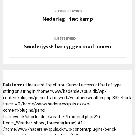
FORRIGE NYHED
Nederlag i tæt kamp
NÆSTE NYHED
SønderjyskE har ryggen mod muren
Fatal error
: Uncaught TypeError: Cannot access offset of type
string on string in /home/www/haderslevspuls.dk/wp-
content/plugins/penci-framework/weather/weather.php:332 Stack
trace: #0 /home/www/haderslevspuls.dk/wp-
content/plugins/penci-
framework/shortcodes/weather/frontend.php(22):
Penci_Weather::show_forecats(Array) #1
/home/www/haderslevspuls.dk/wp-content/plugins/penci-