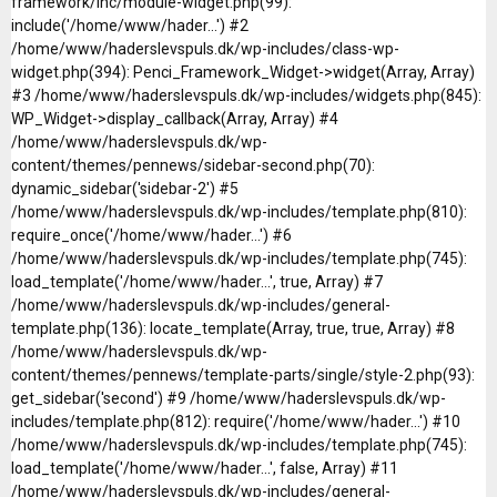
framework/inc/module-widget.php(99):
include('/home/www/hader...') #2
/home/www/haderslevspuls.dk/wp-includes/class-wp-
widget.php(394): Penci_Framework_Widget->widget(Array, Array)
#3 /home/www/haderslevspuls.dk/wp-includes/widgets.php(845):
WP_Widget->display_callback(Array, Array) #4
/home/www/haderslevspuls.dk/wp-
content/themes/pennews/sidebar-second.php(70):
dynamic_sidebar('sidebar-2') #5
/home/www/haderslevspuls.dk/wp-includes/template.php(810):
require_once('/home/www/hader...') #6
/home/www/haderslevspuls.dk/wp-includes/template.php(745):
load_template('/home/www/hader...', true, Array) #7
/home/www/haderslevspuls.dk/wp-includes/general-
template.php(136): locate_template(Array, true, true, Array) #8
/home/www/haderslevspuls.dk/wp-
content/themes/pennews/template-parts/single/style-2.php(93):
get_sidebar('second') #9 /home/www/haderslevspuls.dk/wp-
includes/template.php(812): require('/home/www/hader...') #10
/home/www/haderslevspuls.dk/wp-includes/template.php(745):
load_template('/home/www/hader...', false, Array) #11
/home/www/haderslevspuls.dk/wp-includes/general-