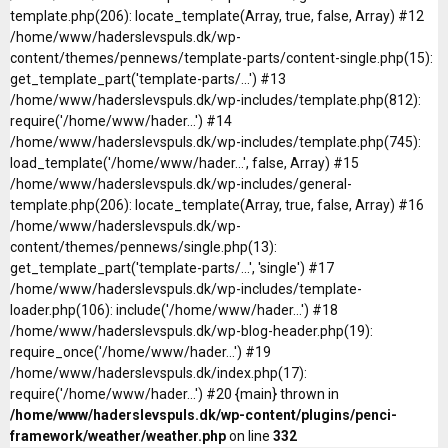
template.php(206): locate_template(Array, true, false, Array) #12
/home/www/haderslevspuls.dk/wp-
content/themes/pennews/template-parts/content-single.php(15):
get_template_part('template-parts/...') #13
/home/www/haderslevspuls.dk/wp-includes/template.php(812):
require('/home/www/hader...') #14
/home/www/haderslevspuls.dk/wp-includes/template.php(745):
load_template('/home/www/hader...', false, Array) #15
/home/www/haderslevspuls.dk/wp-includes/general-
template.php(206): locate_template(Array, true, false, Array) #16
/home/www/haderslevspuls.dk/wp-
content/themes/pennews/single.php(13):
get_template_part('template-parts/...', 'single') #17
/home/www/haderslevspuls.dk/wp-includes/template-
loader.php(106): include('/home/www/hader...') #18
/home/www/haderslevspuls.dk/wp-blog-header.php(19):
require_once('/home/www/hader...') #19
/home/www/haderslevspuls.dk/index.php(17):
require('/home/www/hader...') #20 {main} thrown in
/home/www/haderslevspuls.dk/wp-content/plugins/penci-
framework/weather/weather.php
on line
332