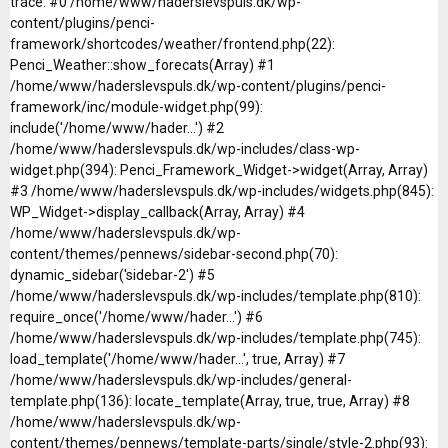
trace: #0 /home/www/haderslevspuls.dk/wp-
content/plugins/penci-
framework/shortcodes/weather/frontend.php(22):
Penci_Weather::show_forecats(Array) #1
/home/www/haderslevspuls.dk/wp-content/plugins/penci-
framework/inc/module-widget.php(99):
include('/home/www/hader...') #2
/home/www/haderslevspuls.dk/wp-includes/class-wp-
widget.php(394): Penci_Framework_Widget->widget(Array, Array)
#3 /home/www/haderslevspuls.dk/wp-includes/widgets.php(845):
WP_Widget->display_callback(Array, Array) #4
/home/www/haderslevspuls.dk/wp-
content/themes/pennews/sidebar-second.php(70):
dynamic_sidebar('sidebar-2') #5
/home/www/haderslevspuls.dk/wp-includes/template.php(810):
require_once('/home/www/hader...') #6
/home/www/haderslevspuls.dk/wp-includes/template.php(745):
load_template('/home/www/hader...', true, Array) #7
/home/www/haderslevspuls.dk/wp-includes/general-
template.php(136): locate_template(Array, true, true, Array) #8
/home/www/haderslevspuls.dk/wp-
content/themes/pennews/template-parts/single/style-2.php(93):