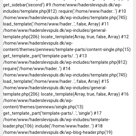
get_sidebar('second') #9 /home/www/haderslevspuls.dk/wp-
includes/template.php(812): require('/home/www/hader...') #10
/home/www/haderslevspuls.dk/wp-includes/template.php(745):
load_template('/home/www/hader...', false, Array) #11
/home/www/haderslevspuls.dk/wp-includes/general-
template.php(206): locate_template(Array, true, false, Array) #12
/home/www/haderslevspuls.dk/wp-
content/themes/pennews/template-parts/content-single.php(15):
get_template_part('template-parts/...') #13
/home/www/haderslevspuls.dk/wp-includes/template.php(812):
require('/home/www/hader...') #14
/home/www/haderslevspuls.dk/wp-includes/template.php(745):
load_template('/home/www/hader...', false, Array) #15
/home/www/haderslevspuls.dk/wp-includes/general-
template.php(206): locate_template(Array, true, false, Array) #16
/home/www/haderslevspuls.dk/wp-
content/themes/pennews/single.php(13):
get_template_part('template-parts/...', 'single') #17
/home/www/haderslevspuls.dk/wp-includes/template-
loader.php(106): include('/home/www/hader...') #18
/home/www/haderslevspuls.dk/wp-blog-header.php(19):