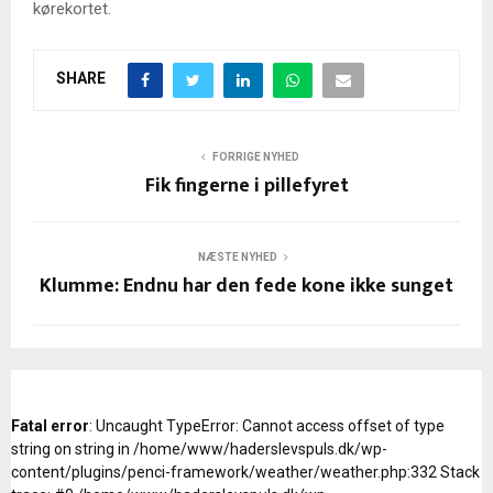
kørekortet.
SHARE
FORRIGE NYHED
Fik fingerne i pillefyret
NÆSTE NYHED
Klumme: Endnu har den fede kone ikke sunget
Fatal error
: Uncaught TypeError: Cannot access offset of type
string on string in /home/www/haderslevspuls.dk/wp-
content/plugins/penci-framework/weather/weather.php:332 Stack