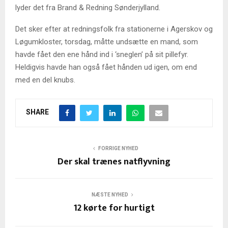
lyder det fra Brand & Redning Sønderjylland.
Det sker efter at redningsfolk fra stationerne i Agerskov og
Løgumkloster, torsdag, måtte undsætte en mand, som
havde fået den ene hånd ind i ‘sneglen’ på sit pillefyr.
Heldigvis havde han også fået hånden ud igen, om end
med en del knubs.
SHARE
FORRIGE NYHED
Der skal trænes natflyvning
NÆSTE NYHED
12 kørte for hurtigt