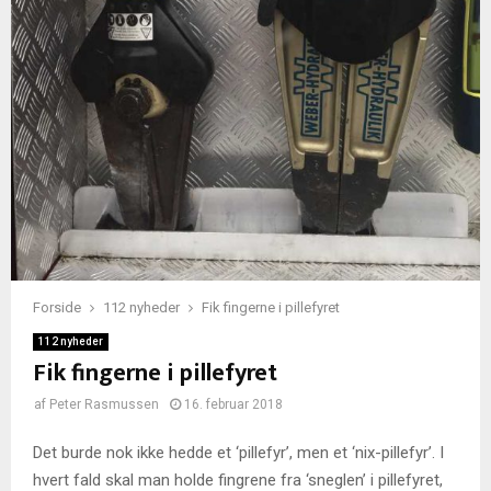
Forside
112 nyheder
Fik fingerne i pillefyret
112 nyheder
Fik fingerne i pillefyret
af
Peter Rasmussen
16. februar 2018
Det burde nok ikke hedde et ‘pillefyr’, men et ‘nix-pillefyr’. I
hvert fald skal man holde fingrene fra ‘sneglen’ i pillefyret,