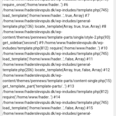
require_once('/home/www/hader...') #6
/home/www/haderslevspuls.dk/wp-includes/template.php(745):
load_template('/home/www/hader...', true, Array) #7
/home/www/haderslevspuls.dk/wp-includes/general-
template.php(136): locate_template(Array, true, true, Array) #8
/home/www/haderslevspuls.dk/wp-
content/themes/pennews/template-parts/single/style-2.php(93):
get_sidebar('second') #9 /home/www/haderslevspuls.dk/wp-
includes/template.php(812): require('/home/www/hader...') #10
/home/www/haderslevspuls.dk/wp-includes/template.php(745):
load_template('/home/www/hader...', false, Array) #11
/home/www/haderslevspuls.dk/wp-includes/general-
template.php(206): locate_template(Array, true, false, Array) #12
/home/www/haderslevspuls.dk/wp-
content/themes/pennews/template-parts/content-single.php(15):
get_template_part('template-parts/...') #13
/home/www/haderslevspuls.dk/wp-includes/template.php(812):
require('/home/www/hader...') #14
/home/www/haderslevspuls.dk/wp-includes/template.php(745):
load_template('/home/www/hader...', false, Array) #15
/home/www/haderslevspuls.dk/wp-includes/general-