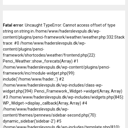
Fatal error
: Uncaught TypeError: Cannot access offset of type
string on string in /home/www/haderslevspuls.dk/wp-
content/plugins/penci-framework/weather/weather.php:332 Stack
trace: #0 /home/www/haderslevspuls.dk/wp-
content/plugins/penci-
framework/shortcodes/weather/frontend.php(22):
Penci_Weather::show_forecats(Array) #1
/home/www/haderslevspuls.dk/wp-content/plugins/penci-
framework/inc/module-widget.php(99):
include('/home/www/hader...') #2
/home/www/haderslevspuls.dk/wp-includes/class-wp-
widget.php(394): Penci_Framework_Widget->widget(Array, Array)
#3 /home/www/haderslevspuls.dk/wp-includes/widgets.php(845):
WP_Widget->display_callback(Array, Array) #4
/home/www/haderslevspuls.dk/wp-
content/themes/pennews/sidebar-second.php(70):
dynamic_sidebar('sidebar-2') #5
/home/www/haderslevspuls.dk/wp-includes/template.php(810):