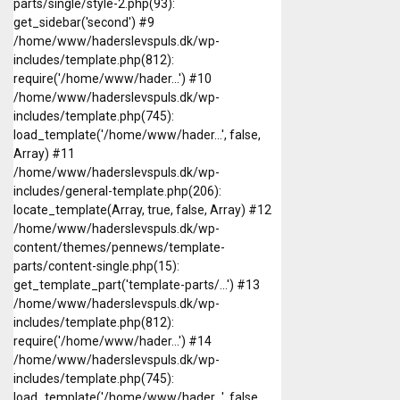
parts/single/style-2.php(93):
get_sidebar('second') #9
/home/www/haderslevspuls.dk/wp-
includes/template.php(812):
require('/home/www/hader...') #10
/home/www/haderslevspuls.dk/wp-
includes/template.php(745):
load_template('/home/www/hader...', false,
Array) #11
/home/www/haderslevspuls.dk/wp-
includes/general-template.php(206):
locate_template(Array, true, false, Array) #12
/home/www/haderslevspuls.dk/wp-
content/themes/pennews/template-
parts/content-single.php(15):
get_template_part('template-parts/...') #13
/home/www/haderslevspuls.dk/wp-
includes/template.php(812):
require('/home/www/hader...') #14
/home/www/haderslevspuls.dk/wp-
includes/template.php(745):
load_template('/home/www/hader...', false,