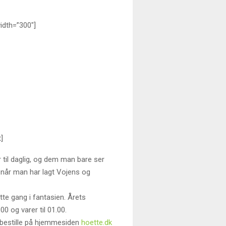
idth=”300″]
]
til daglig, og dem man bare ser
 når man har lagt Vojens og
te gang i fantasien. Årets
0 og varer til 01.00.
u bestille på hjemmesiden
hoette.dk