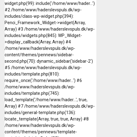
widget.php(99): include('/home/www/hader...')
#2 /home/www/haderslevspuls.dk/wp-
includes/class-wp-widget.php(394):
Penci_Framework_Widget->widget(Array,
Array) #3 /home/www/haderslevspuls.dk/wp-
includes/widgets.php(845): WP_Widget-
>display_callback(Array, Array) #4
/home/www/haderslevspuls.dk/wp-
content/themes/pennews/sidebar-
second.php(70): dynamic_sidebar('sidebar-2')
#5 /home/www/haderslevspuls.dk/wp-
includes/template.php(810):
require_once('/home/www/hader...') #6
/home/www/haderslevspuls.dk/wp-
includes/template.php(745):
load_template('/home/www/hader...', true,
Array) #7 /home/www/haderslevspuls.dk/wp-
includes/general-template.php(136):
locate_template(Array, true, true, Array) #8
/home/www/haderslevspuls.dk/wp-
content/themes/pennews/template-