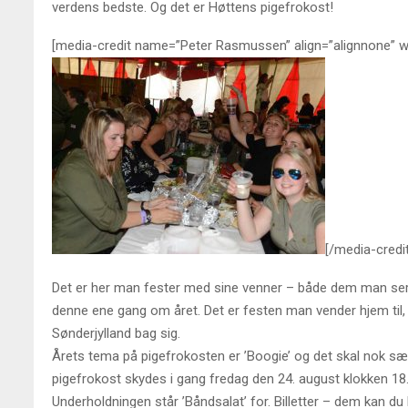
verdens bedste. Og det er Høttens pigefrokost!
[media-credit name=”Peter Rasmussen” align=”alignnone” w
[/media-credit
Det er her man fester med sine venner – både dem man ser 
denne ene gang om året. Det er festen man vender hjem til,
Sønderjylland bag sig.
Årets tema på pigefrokosten er ’Boogie’ og det skal nok sæt
pigefrokost skydes i gang fredag den 24. august klokken 18.0
Underholdningen står ’Båndsalat’ for. Billetter – dem kan d