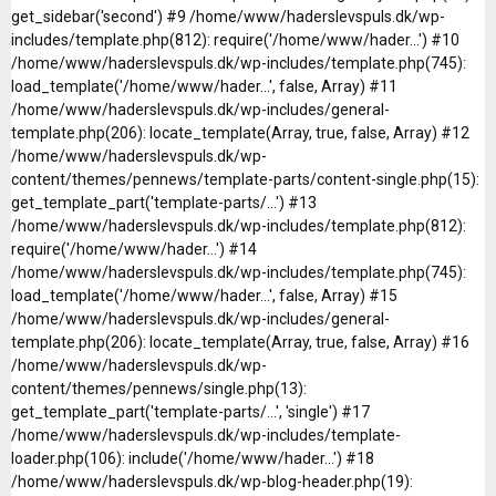
get_sidebar('second') #9 /home/www/haderslevspuls.dk/wp-
includes/template.php(812): require('/home/www/hader...') #10
/home/www/haderslevspuls.dk/wp-includes/template.php(745):
load_template('/home/www/hader...', false, Array) #11
/home/www/haderslevspuls.dk/wp-includes/general-
template.php(206): locate_template(Array, true, false, Array) #12
/home/www/haderslevspuls.dk/wp-
content/themes/pennews/template-parts/content-single.php(15):
get_template_part('template-parts/...') #13
/home/www/haderslevspuls.dk/wp-includes/template.php(812):
require('/home/www/hader...') #14
/home/www/haderslevspuls.dk/wp-includes/template.php(745):
load_template('/home/www/hader...', false, Array) #15
/home/www/haderslevspuls.dk/wp-includes/general-
template.php(206): locate_template(Array, true, false, Array) #16
/home/www/haderslevspuls.dk/wp-
content/themes/pennews/single.php(13):
get_template_part('template-parts/...', 'single') #17
/home/www/haderslevspuls.dk/wp-includes/template-
loader.php(106): include('/home/www/hader...') #18
/home/www/haderslevspuls.dk/wp-blog-header.php(19):