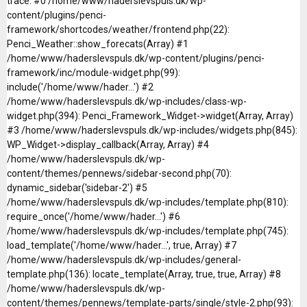
trace: #0 /home/www/haderslevspuls.dk/wp-
content/plugins/penci-
framework/shortcodes/weather/frontend.php(22):
Penci_Weather::show_forecats(Array) #1
/home/www/haderslevspuls.dk/wp-content/plugins/penci-
framework/inc/module-widget.php(99):
include('/home/www/hader...') #2
/home/www/haderslevspuls.dk/wp-includes/class-wp-
widget.php(394): Penci_Framework_Widget->widget(Array, Array)
#3 /home/www/haderslevspuls.dk/wp-includes/widgets.php(845):
WP_Widget->display_callback(Array, Array) #4
/home/www/haderslevspuls.dk/wp-
content/themes/pennews/sidebar-second.php(70):
dynamic_sidebar('sidebar-2') #5
/home/www/haderslevspuls.dk/wp-includes/template.php(810):
require_once('/home/www/hader...') #6
/home/www/haderslevspuls.dk/wp-includes/template.php(745):
load_template('/home/www/hader...', true, Array) #7
/home/www/haderslevspuls.dk/wp-includes/general-
template.php(136): locate_template(Array, true, true, Array) #8
/home/www/haderslevspuls.dk/wp-
content/themes/pennews/template-parts/single/style-2.php(93):