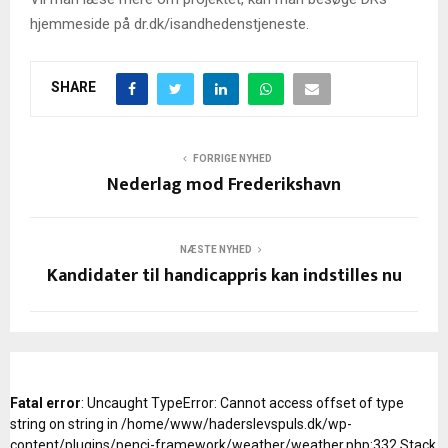
hjemmeside på dr.dk/isandhedenstjeneste.
SHARE
FORRIGE NYHED
Nederlag mod Frederikshavn
NÆSTE NYHED
Kandidater til handicappris kan indstilles nu
Fatal error
: Uncaught TypeError: Cannot access offset of type
string on string in /home/www/haderslevspuls.dk/wp-
content/plugins/penci-framework/weather/weather.php:332 Stack