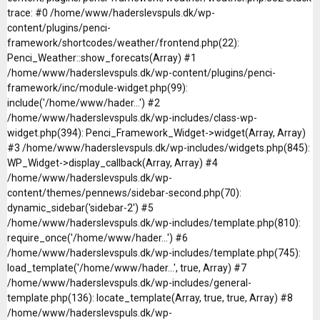
trace: #0 /home/www/haderslevspuls.dk/wp-
content/plugins/penci-
framework/shortcodes/weather/frontend.php(22):
Penci_Weather::show_forecats(Array) #1
/home/www/haderslevspuls.dk/wp-content/plugins/penci-
framework/inc/module-widget.php(99):
include('/home/www/hader...') #2
/home/www/haderslevspuls.dk/wp-includes/class-wp-
widget.php(394): Penci_Framework_Widget->widget(Array, Array)
#3 /home/www/haderslevspuls.dk/wp-includes/widgets.php(845):
WP_Widget->display_callback(Array, Array) #4
/home/www/haderslevspuls.dk/wp-
content/themes/pennews/sidebar-second.php(70):
dynamic_sidebar('sidebar-2') #5
/home/www/haderslevspuls.dk/wp-includes/template.php(810):
require_once('/home/www/hader...') #6
/home/www/haderslevspuls.dk/wp-includes/template.php(745):
load_template('/home/www/hader...', true, Array) #7
/home/www/haderslevspuls.dk/wp-includes/general-
template.php(136): locate_template(Array, true, true, Array) #8
/home/www/haderslevspuls.dk/wp-