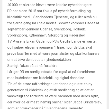
40.000 er allerede blevet mere kritiske nyhedsbrugere
DR har siden 2015 sat fokus på nyhedsformidling og
kildekritik med ‘I Sandhedens Tjeneste’, og ruller altså nu
for fjerde gang ud i hele landet. Showet kommer i løbet af
september igennem Odense, Svendborg, Holbæk,
Vordingborg, København, Silkeborg og Haderslev.
TV Avisens Erkan Özden og P3’s Cecilie Lange er værter,
og hjælper eleverne igennem 1 time, hvor de bl.a. skal
prøve kræfter med at være journalister og skal konkurrere
om at blive den bedste nyhedsredaktion.
Særligt fokus på at nå forældre
I år gør DR en særlig indsats for også at nå forældrene
med budskaber om kildekritik og digital dannelse.
“En af de store udfordringer i at danne og ruste en ny
generation til kildekritik og etisk mediebrug er, at det er
vanskeligt for forældre at være sammen med deres børn,
der hvor de er mest, nemlig online.” siger Jeppe Grinderslev,
som er projektleder på “I Sandhedens Tjeneste”.