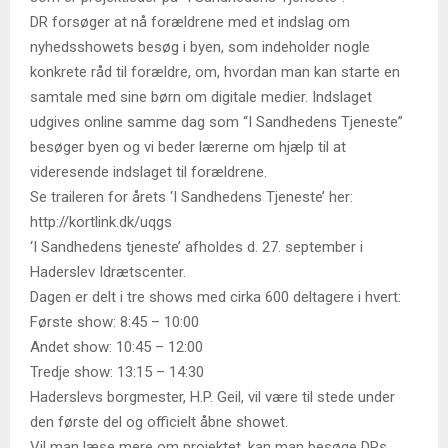
DR forsøger at nå forældrene med et indslag om
nyhedsshowets besøg i byen, som indeholder nogle
konkrete råd til forældre, om, hvordan man kan starte en
samtale med sine børn om digitale medier. Indslaget
udgives online samme dag som “I Sandhedens Tjeneste”
besøger byen og vi beder lærerne om hjælp til at
videresende indslaget til forældrene.
Se traileren for årets ‘I Sandhedens Tjeneste’ her:
http://kortlink.dk/uqgs
‘I Sandhedens tjeneste’ afholdes d. 27. september i
Haderslev Idrætscenter.
Dagen er delt i tre shows med cirka 600 deltagere i hvert:
Første show: 8:45 – 10:00
Andet show: 10:45 – 12:00
Tredje show: 13:15 – 14:30
Haderslevs borgmester, H.P. Geil, vil være til stede under
den første del og officielt åbne showet.
Vil man læse mere om projektet, kan man besøge DRs