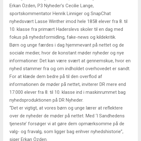
Erkan Özden, P3 Nyheder’s Cecilie Lange,
sportskommentator Henrik Linniger og SnapChat
nyhedsvært Lasse Winther imod hele 1858 elever fra 8. til
10. klasse fra primært Haderslevs skoler til en dag med
fokus på nyhedsformidling, fake-news og kildekritik.
Børn og unge færdes i dag hjemmevant på nettet og de
sociale medier, hvor de konstant møder nyheder og nye
informationer. Det kan være svært at gennemskue, hvor en
nyhed stammer fra og om indholdet overhovedet er sandt.
For at klæde dem bedre på til den overflod af
informationen de møder på nettet, inviterer DR mere end
17.000 elever fra 8. til 10. klasse ind i maskinrummet bag
nyhedsproduktionen på DR Nyheder.
“Det er vigtigt, at vores børn og unge lærer at reflektere
over de nyheder de møder på nettet. Med ‘I Sandhedens
tjeneste’ forsøger vi at gøre dem opmærksomme på de
valg- og fravalg, som ligger bag enhver nyhedshistorie”,
siger Erkan Özden.