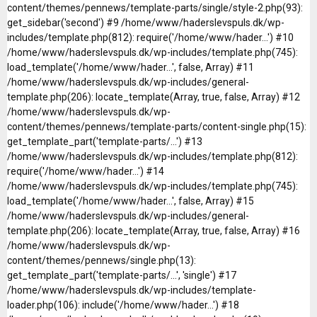
content/themes/pennews/template-parts/single/style-2.php(93):
get_sidebar('second') #9 /home/www/haderslevspuls.dk/wp-
includes/template.php(812): require('/home/www/hader...') #10
/home/www/haderslevspuls.dk/wp-includes/template.php(745):
load_template('/home/www/hader...', false, Array) #11
/home/www/haderslevspuls.dk/wp-includes/general-
template.php(206): locate_template(Array, true, false, Array) #12
/home/www/haderslevspuls.dk/wp-
content/themes/pennews/template-parts/content-single.php(15):
get_template_part('template-parts/...') #13
/home/www/haderslevspuls.dk/wp-includes/template.php(812):
require('/home/www/hader...') #14
/home/www/haderslevspuls.dk/wp-includes/template.php(745):
load_template('/home/www/hader...', false, Array) #15
/home/www/haderslevspuls.dk/wp-includes/general-
template.php(206): locate_template(Array, true, false, Array) #16
/home/www/haderslevspuls.dk/wp-
content/themes/pennews/single.php(13):
get_template_part('template-parts/...', 'single') #17
/home/www/haderslevspuls.dk/wp-includes/template-
loader.php(106): include('/home/www/hader...') #18