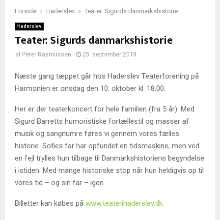
Forside
Haderslev
Teater: Sigurds danmarkshistorie
Haderslev
Teater: Sigurds danmarkshistorie
af
Peter Rasmussen
25. september 2018
Næste gang tæppet går hos Haderslev Teaterforening på
Harmonien er onsdag den 10. oktober kl. 18.00.
Her er der teaterkoncert for hele familien (fra 5 år). Med
Sigurd Barretts humoristiske fortællestil og masser af
musik og sangnumre føres vi gennem vores fælles
historie. Sofies far har opfundet en tidsmaskine, men ved
en fejl trylles hun tilbage til Danmarkshistoriens begyndelse
i istiden. Med mange historiske stop når hun heldigvis op til
vores tid – og sin far – igen.
Billetter kan købes på
www.teaterihaderslev.dk