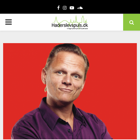
Facebook
Instagram
Youtube
Soundcloud
PRIMARY
MENU