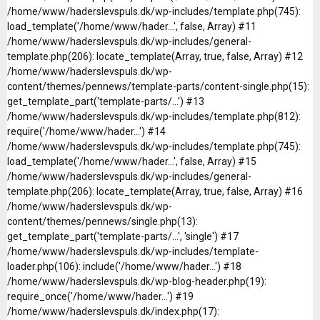
/home/www/haderslevspuls.dk/wp-includes/template.php(745):
load_template('/home/www/hader...', false, Array) #11
/home/www/haderslevspuls.dk/wp-includes/general-
template.php(206): locate_template(Array, true, false, Array) #12
/home/www/haderslevspuls.dk/wp-
content/themes/pennews/template-parts/content-single.php(15):
get_template_part('template-parts/...') #13
/home/www/haderslevspuls.dk/wp-includes/template.php(812):
require('/home/www/hader...') #14
/home/www/haderslevspuls.dk/wp-includes/template.php(745):
load_template('/home/www/hader...', false, Array) #15
/home/www/haderslevspuls.dk/wp-includes/general-
template.php(206): locate_template(Array, true, false, Array) #16
/home/www/haderslevspuls.dk/wp-
content/themes/pennews/single.php(13):
get_template_part('template-parts/...', 'single') #17
/home/www/haderslevspuls.dk/wp-includes/template-
loader.php(106): include('/home/www/hader...') #18
/home/www/haderslevspuls.dk/wp-blog-header.php(19):
require_once('/home/www/hader...') #19
/home/www/haderslevspuls.dk/index.php(17):