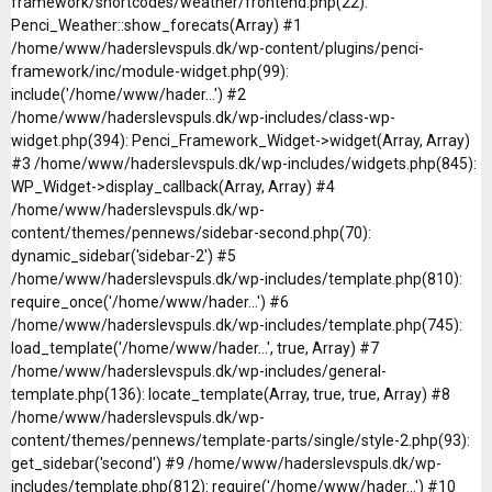
framework/shortcodes/weather/frontend.php(22):
Penci_Weather::show_forecats(Array) #1
/home/www/haderslevspuls.dk/wp-content/plugins/penci-
framework/inc/module-widget.php(99):
include('/home/www/hader...') #2
/home/www/haderslevspuls.dk/wp-includes/class-wp-
widget.php(394): Penci_Framework_Widget->widget(Array, Array)
#3 /home/www/haderslevspuls.dk/wp-includes/widgets.php(845):
WP_Widget->display_callback(Array, Array) #4
/home/www/haderslevspuls.dk/wp-
content/themes/pennews/sidebar-second.php(70):
dynamic_sidebar('sidebar-2') #5
/home/www/haderslevspuls.dk/wp-includes/template.php(810):
require_once('/home/www/hader...') #6
/home/www/haderslevspuls.dk/wp-includes/template.php(745):
load_template('/home/www/hader...', true, Array) #7
/home/www/haderslevspuls.dk/wp-includes/general-
template.php(136): locate_template(Array, true, true, Array) #8
/home/www/haderslevspuls.dk/wp-
content/themes/pennews/template-parts/single/style-2.php(93):
get_sidebar('second') #9 /home/www/haderslevspuls.dk/wp-
includes/template.php(812): require('/home/www/hader...') #10