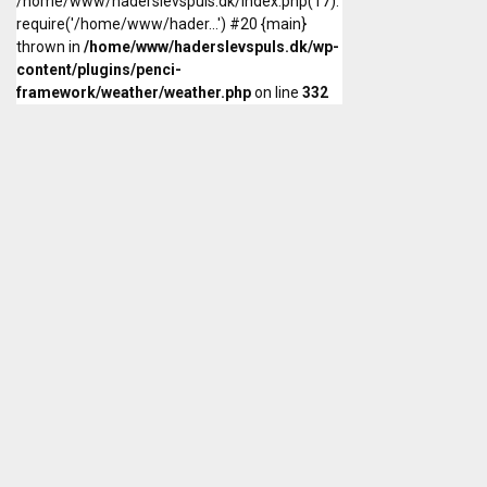
/home/www/haderslevspuls.dk/index.php(17):
require('/home/www/hader...') #20 {main}
thrown in
/home/www/haderslevspuls.dk/wp-
content/plugins/penci-
framework/weather/weather.php
on line
332