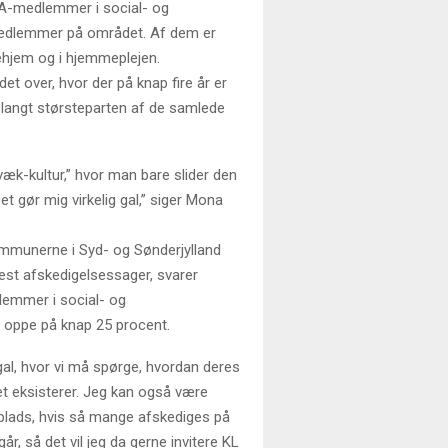
A-medlemmer i social- og
medlemmer på området. Af dem er
jehjem og i hjemmeplejen.
t over, hvor der på knap fire år er
t langt størsteparten af de samlede
æk-kultur,” hvor man bare slider den
et gør mig virkelig gal,” siger Mona
 kommunerne i Syd- og Sønderjylland
est afskedigelsessager, svarer
dlemmer i social- og
 oppe på knap 25 procent.
 gal, hvor vi må spørge, hvordan deres
t eksisterer. Jeg kan også være
splads, hvis så mange afskediges på
år, så det vil jeg da gerne invitere KL