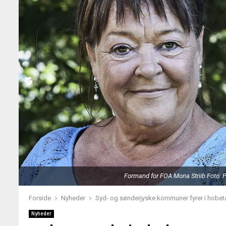
Formand for FOA Mona Striib Foto: 
Forside
Nyheder
Syd- og sønderjyske kommuner fyrer i hobet
Nyheder