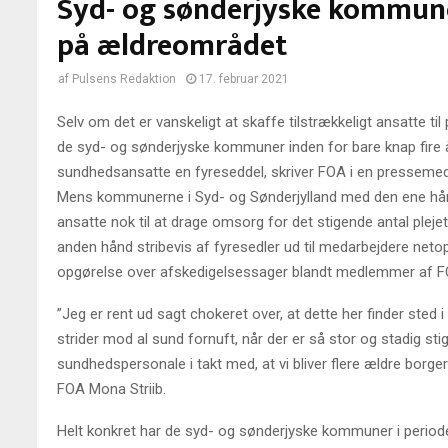
Syd- og sønderjyske kommuner
på ældreområdet
af
Pulsens Redaktion
17. februar 2021
Selv om det er vanskeligt at skaffe tilstrækkeligt ansatte til 
de syd- og sønderjyske kommuner inden for bare knap fire å
sundhedsansatte en fyreseddel, skriver FOA i en pressemed
Mens kommunerne i Syd- og Sønderjylland med den ene hån
ansatte nok til at drage omsorg for det stigende antal ple
anden hånd stribevis af fyresedler ud til medarbejdere netop
opgørelse over afskedigelsessager blandt medlemmer af F
”Jeg er rent ud sagt chokeret over, at dette her finder sted 
strider mod al sund fornuft, når der er så stor og stadig st
sundhedspersonale i takt med, at vi bliver flere ældre borge
FOA Mona Striib.
Helt konkret har de syd- og sønderjyske kommuner i perioden 