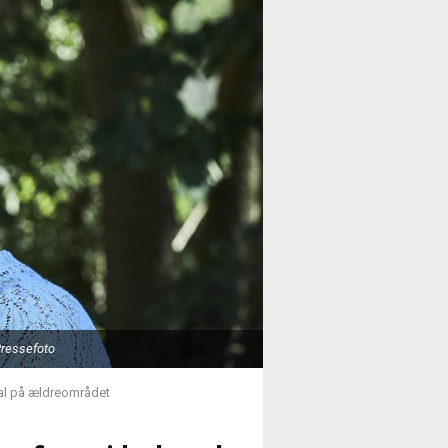
Pressefoto
al på ældreområdet