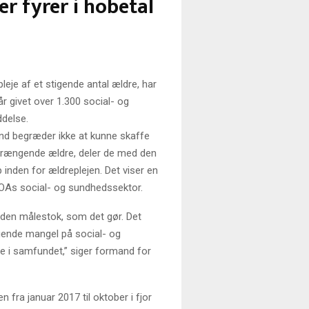
 fyrer i hobetal
pleje af et stigende antal ældre, har
r givet over 1.300 social- og
delse.
d begræder ikke at kunne skaffe
jetrængende ældre, deler de med den
 inden for ældreplejen. Det viser en
OAs social- og sundhedssektor.
i den målestok, som det gør. Det
igende mangel på social- og
re i samfundet,” siger formand for
fra januar 2017 til oktober i fjor