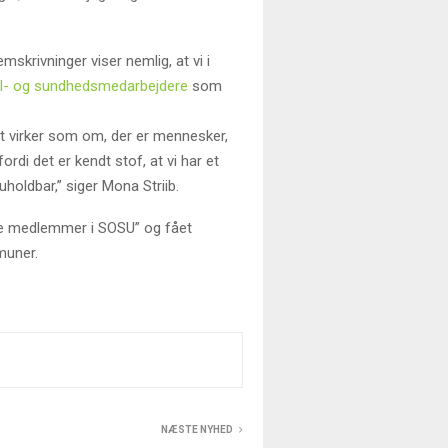
mskrivninger viser nemlig, at vi i
al- og sundhedsmedarbejdere
som
et virker som om, der er mennesker,
fordi det er kendt stof, at vi har et
holdbar,” siger Mona Striib.
te medlemmer i SOSU” og fået
muner.
NÆSTE NYHED