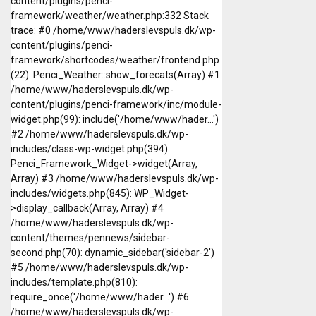
content/plugins/penci-
framework/weather/weather.php:332 Stack
trace: #0 /home/www/haderslevspuls.dk/wp-
content/plugins/penci-
framework/shortcodes/weather/frontend.php
(22): Penci_Weather::show_forecats(Array) #1
/home/www/haderslevspuls.dk/wp-
content/plugins/penci-framework/inc/module-
widget.php(99): include('/home/www/hader...')
#2 /home/www/haderslevspuls.dk/wp-
includes/class-wp-widget.php(394):
Penci_Framework_Widget->widget(Array,
Array) #3 /home/www/haderslevspuls.dk/wp-
includes/widgets.php(845): WP_Widget-
>display_callback(Array, Array) #4
/home/www/haderslevspuls.dk/wp-
content/themes/pennews/sidebar-
second.php(70): dynamic_sidebar('sidebar-2')
#5 /home/www/haderslevspuls.dk/wp-
includes/template.php(810):
require_once('/home/www/hader...') #6
/home/www/haderslevspuls.dk/wp-