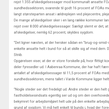
rejst 1.355 afskedigelsessager mod kommunalt ansatte FO
sundhedssektoren, svarende til godt 16 procent af FOAs 
langt størsteparten ansat i ældreplejen ved plejecentre, ple
De mange afskedigelser sker i en lang række kommuner lande
rejst over 8.000 afskedigelsessager. Særligt slemt er det, a
afskedigelser, nemlig 62 procent, skyldes sygdom.
”Det ligner næsten, at der hersker sådan en ”brug-og-smid-v
enkelte ansatte helt i bund for så at skille sig af med dem. D
Striib.
Opgørelsen viser, at der er store forskelle på, hvor flittigt
deler fyresedler ud. I Aabenraa Kommune, der har haft færr
antallet af afskedigelsessager til 11,5 procent af FOAs me
sundhedssektoren, mens tallet i Varde Kommune ligger helt
”Nogle steder ser det fredeligt ud. Andre steder er den helt
fastholdelsesindsats egentlig ser ud og om den overhovede
bekymret for arbejdsmiljøet helt ude på den enkelte arbejd
grund af sygdom. Vi må helt enkelt til bunds i, hvad der foreg