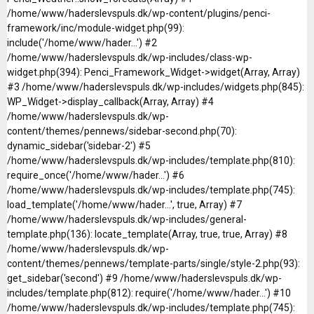
/home/www/haderslevspuls.dk/wp-content/plugins/penci-
framework/inc/module-widget.php(99):
include('/home/www/hader...') #2
/home/www/haderslevspuls.dk/wp-includes/class-wp-
widget.php(394): Penci_Framework_Widget->widget(Array, Array)
#3 /home/www/haderslevspuls.dk/wp-includes/widgets.php(845):
WP_Widget->display_callback(Array, Array) #4
/home/www/haderslevspuls.dk/wp-
content/themes/pennews/sidebar-second.php(70):
dynamic_sidebar('sidebar-2') #5
/home/www/haderslevspuls.dk/wp-includes/template.php(810):
require_once('/home/www/hader...') #6
/home/www/haderslevspuls.dk/wp-includes/template.php(745):
load_template('/home/www/hader...', true, Array) #7
/home/www/haderslevspuls.dk/wp-includes/general-
template.php(136): locate_template(Array, true, true, Array) #8
/home/www/haderslevspuls.dk/wp-
content/themes/pennews/template-parts/single/style-2.php(93):
get_sidebar('second') #9 /home/www/haderslevspuls.dk/wp-
includes/template.php(812): require('/home/www/hader...') #10
/home/www/haderslevspuls.dk/wp-includes/template.php(745):