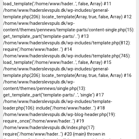
load_template('/home/www/hader...', false, Array) #11
/home/www/haderslevspuls.dk/wp-includes/general-
template.php(206): locate_template(Array, true, false, Array) #12
/home/www/haderslevspuls.dk/wp-
content/themes/pennews/template-parts/content-single.php(15):
get_template_part('template-parts/...') #13
/home/www/haderslevspuls.dk/wp-includes/template.php(812):
require('/home/www/hader...') #14
/home/www/haderslevspuls.dk/wp-includes/template.php(745):
load_template('/home/www/hader...', false, Array) #15
/home/www/haderslevspuls.dk/wp-includes/general-
template.php(206): locate_template(Array, true, false, Array) #16
/home/www/haderslevspuls.dk/wp-
content/themes/pennews/single.php(13):
get_template_part('template-parts/...', 'single') #17
/home/www/haderslevspuls.dk/wp-includes/template-
loader.php(106): include('/home/www/hader...') #18
/home/www/haderslevspuls.dk/wp-blog-header.php(19):
require_once('/home/www/hader...') #19
/home/www/haderslevspuls.dk/index.php(17):
require('/home/www/hader...') #20 {main} thrown in