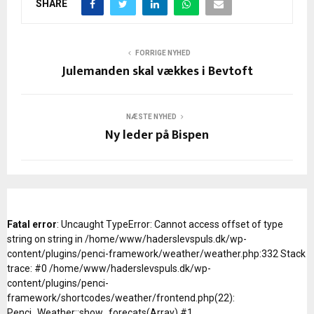
SHARE
FORRIGE NYHED
Julemanden skal vækkes i Bevtoft
NÆSTE NYHED
Ny leder på Bispen
Fatal error
: Uncaught TypeError: Cannot access offset of type
string on string in /home/www/haderslevspuls.dk/wp-
content/plugins/penci-framework/weather/weather.php:332 Stack
trace: #0 /home/www/haderslevspuls.dk/wp-
content/plugins/penci-
framework/shortcodes/weather/frontend.php(22):
Penci_Weather::show_forecats(Array) #1