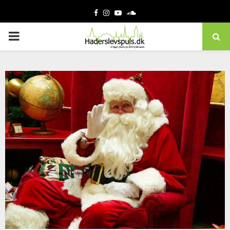
Facebook
Instagram
Youtube
Soundcloud
PRIMARY
MENU