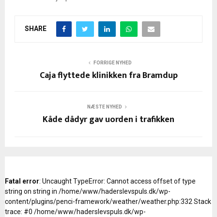
SHARE
FORRIGE NYHED
Caja flyttede klinikken fra Bramdup
NÆSTE NYHED
Kåde dådyr gav uorden i trafikken
Fatal error
: Uncaught TypeError: Cannot access offset of type
string on string in /home/www/haderslevspuls.dk/wp-
content/plugins/penci-framework/weather/weather.php:332 Stack
trace: #0 /home/www/haderslevspuls.dk/wp-