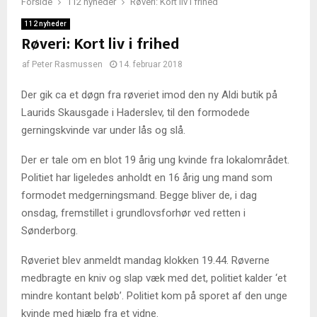
Forside
112 nyheder
Røveri: Kort liv i frihed
112 nyheder
Røveri: Kort liv i frihed
af
Peter Rasmussen
14. februar 2018
Der gik ca et døgn fra røveriet imod den ny Aldi butik på
Laurids Skausgade i Haderslev, til den formodede
gerningskvinde var under lås og slå.
Der er tale om en blot 19 årig ung kvinde fra lokalområdet.
Politiet har ligeledes anholdt en 16 årig ung mand som
formodet medgerningsmand. Begge bliver de, i dag
onsdag, fremstillet i grundlovsforhør ved retten i
Sønderborg.
Røveriet blev anmeldt mandag klokken 19.44. Røverne
medbragte en kniv og slap væk med det, politiet kalder ‘et
mindre kontant beløb’. Politiet kom på sporet af den unge
kvinde med hjælp fra et vidne.