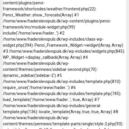
content/plugins/penci-
framework/shortcodes/weather/frontend.php(22):
Penci_Weather::show_forecats(Array) #1
/home/www/haderslevspuls.dk/wp-content/plugins/penci-
framework/inc/module-widget.php(99):
include('/home/www/hader...') #2
/home/www/haderslevspuls.dk/wp-includes/class-wp-
widget.php(394): Penci_Framework_Widget->widget(Array, Array)
#3 /home/www/haderslevspuls.dk/wp-includes/widgets.php(845):
WP_Widget->display_callback(Array, Array) #4
/home/www/haderslevspuls.dk/wp-
content/themes/pennews/sidebar-second.php(70):
dynamic_sidebar('sidebar-2') #5
/home/www/haderslevspuls.dk/wp-includes/template.php(810):
require_once('/home/www/hader...') #6
/home/www/haderslevspuls.dk/wp-includes/template.php(745):
load_template('/home/www/hader...', true, Array) #7
/home/www/haderslevspuls.dk/wp-includes/general-
template.php(136): locate_template(Array, true, true, Array) #8
/home/www/haderslevspuls.dk/wp-
content/themes/pennews/template-parts/single/style-2.php(93):