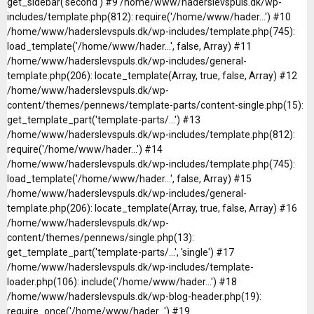
get_sidebar('second') #9 /home/www/haderslevspuls.dk/wp-
includes/template.php(812): require('/home/www/hader...') #10
/home/www/haderslevspuls.dk/wp-includes/template.php(745):
load_template('/home/www/hader...', false, Array) #11
/home/www/haderslevspuls.dk/wp-includes/general-
template.php(206): locate_template(Array, true, false, Array) #12
/home/www/haderslevspuls.dk/wp-
content/themes/pennews/template-parts/content-single.php(15):
get_template_part('template-parts/...') #13
/home/www/haderslevspuls.dk/wp-includes/template.php(812):
require('/home/www/hader...') #14
/home/www/haderslevspuls.dk/wp-includes/template.php(745):
load_template('/home/www/hader...', false, Array) #15
/home/www/haderslevspuls.dk/wp-includes/general-
template.php(206): locate_template(Array, true, false, Array) #16
/home/www/haderslevspuls.dk/wp-
content/themes/pennews/single.php(13):
get_template_part('template-parts/...', 'single') #17
/home/www/haderslevspuls.dk/wp-includes/template-
loader.php(106): include('/home/www/hader...') #18
/home/www/haderslevspuls.dk/wp-blog-header.php(19):
require_once('/home/www/hader...') #19