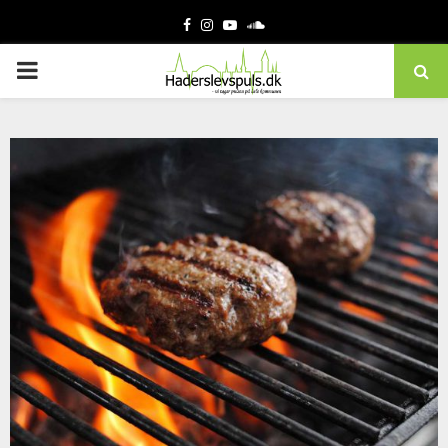
Facebook
Instagram
Youtube
Soundcloud
PRIMARY
MENU