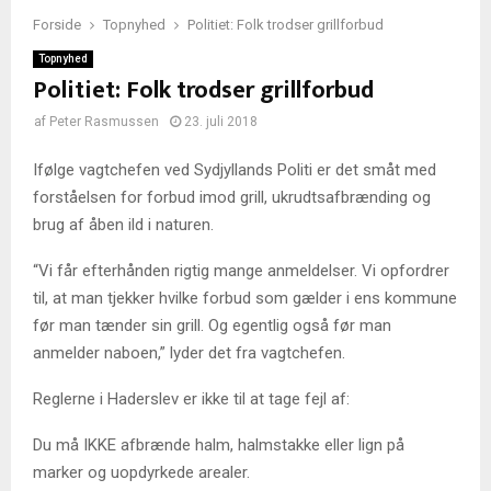
Forside
Topnyhed
Politiet: Folk trodser grillforbud
Topnyhed
Politiet: Folk trodser grillforbud
af
Peter Rasmussen
23. juli 2018
Ifølge vagtchefen ved Sydjyllands Politi er det småt med
forståelsen for forbud imod grill, ukrudtsafbrænding og
brug af åben ild i naturen.
“Vi får efterhånden rigtig mange anmeldelser. Vi opfordrer
til, at man tjekker hvilke forbud som gælder i ens kommune
før man tænder sin grill. Og egentlig også før man
anmelder naboen,” lyder det fra vagtchefen.
Reglerne i Haderslev er ikke til at tage fejl af:
Du må IKKE afbrænde halm, halmstakke eller lign på
marker og uopdyrkede arealer.