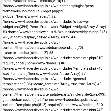
Penci_Weather::show_forecats(Array) #1
/home/www/haderslevspuls.dk/wp-content/plugins/penci-
framework/inc/module-widget.php(99):
include('/home/www/hader...') #2
/home/www/haderslevspuls.dk/wp-includes/class-wp-
widget.php(394): Penci_Framework_Widget->widget(Array, Array)
#3 /home/www/haderslevspuls.dk/wp-includes/widgets.php(845):
WP_Widget->display_callback(Array, Array) #4
/home/www/haderslevspuls.dk/wp-
content/themes/pennews/sidebar-second.php(70):
dynamic_sidebar('sidebar-2') #5
/home/www/haderslevspuls.dk/wp-includes/template.php(810):
require_once('/home/www/hader...') #6
/home/www/haderslevspuls.dk/wp-includes/template.php(745):
load_template('/home/www/hader...', true, Array) #7
/home/www/haderslevspuls.dk/wp-includes/general-
template.php(136): locate_template(Array, true, true, Array) #8
/home/www/haderslevspuls.dk/wp-
content/themes/pennews/template-parts/single/style-2.php(93):
get_sidebar('second') #9 /home/www/haderslevspuls.dk/wp-
includes/template.php(812): require('/home/www/hader...') #10
/home/www/haderslevspuls.dk/wp-includes/template.php(745):