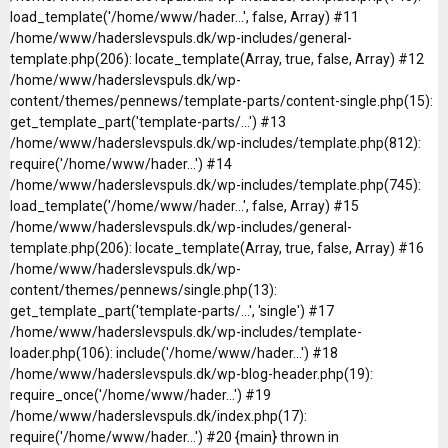
load_template('/home/www/hader...', false, Array) #11
/home/www/haderslevspuls.dk/wp-includes/general-
template.php(206): locate_template(Array, true, false, Array) #12
/home/www/haderslevspuls.dk/wp-
content/themes/pennews/template-parts/content-single.php(15):
get_template_part('template-parts/...') #13
/home/www/haderslevspuls.dk/wp-includes/template.php(812):
require('/home/www/hader...') #14
/home/www/haderslevspuls.dk/wp-includes/template.php(745):
load_template('/home/www/hader...', false, Array) #15
/home/www/haderslevspuls.dk/wp-includes/general-
template.php(206): locate_template(Array, true, false, Array) #16
/home/www/haderslevspuls.dk/wp-
content/themes/pennews/single.php(13):
get_template_part('template-parts/...', 'single') #17
/home/www/haderslevspuls.dk/wp-includes/template-
loader.php(106): include('/home/www/hader...') #18
/home/www/haderslevspuls.dk/wp-blog-header.php(19):
require_once('/home/www/hader...') #19
/home/www/haderslevspuls.dk/index.php(17):
require('/home/www/hader...') #20 {main} thrown in