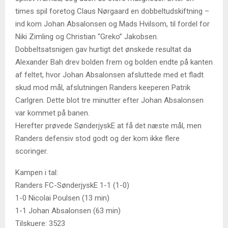
times spil foretog Claus Nørgaard en dobbeltudskiftning –
ind kom Johan Absalonsen og Mads Hvilsom, til fordel for
Niki Zimling og Christian “Greko” Jakobsen.
Dobbeltsatsnigen gav hurtigt det ønskede resultat da
Alexander Bah drev bolden frem og bolden endte på kanten
af feltet, hvor Johan Absalonsen afsluttede med et fladt
skud mod mål, afslutningen Randers keeperen Patrik
Carlgren. Dette blot tre minutter efter Johan Absalonsen
var kommet på banen.
Herefter prøvede SønderjyskE at få det næste mål, men
Randers defensiv stod godt og der kom ikke flere
scoringer.
Kampen i tal:
Randers FC-SønderjyskE 1-1 (1-0)
1-0 Nicolai Poulsen (13 min)
1-1 Johan Absalonsen (63 min)
Tilskuere: 3523