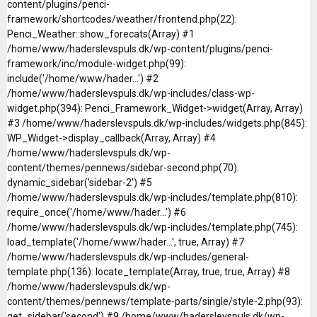
content/plugins/penci-
framework/shortcodes/weather/frontend.php(22):
Penci_Weather::show_forecats(Array) #1
/home/www/haderslevspuls.dk/wp-content/plugins/penci-
framework/inc/module-widget.php(99):
include('/home/www/hader...') #2
/home/www/haderslevspuls.dk/wp-includes/class-wp-
widget.php(394): Penci_Framework_Widget->widget(Array, Array)
#3 /home/www/haderslevspuls.dk/wp-includes/widgets.php(845):
WP_Widget->display_callback(Array, Array) #4
/home/www/haderslevspuls.dk/wp-
content/themes/pennews/sidebar-second.php(70):
dynamic_sidebar('sidebar-2') #5
/home/www/haderslevspuls.dk/wp-includes/template.php(810):
require_once('/home/www/hader...') #6
/home/www/haderslevspuls.dk/wp-includes/template.php(745):
load_template('/home/www/hader...', true, Array) #7
/home/www/haderslevspuls.dk/wp-includes/general-
template.php(136): locate_template(Array, true, true, Array) #8
/home/www/haderslevspuls.dk/wp-
content/themes/pennews/template-parts/single/style-2.php(93):
get_sidebar('second') #9 /home/www/haderslevspuls.dk/wp-