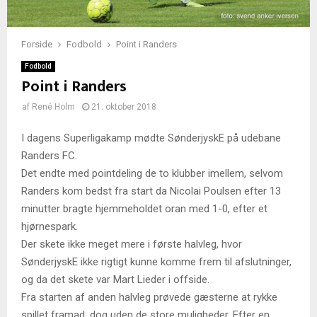
Forside
Fodbold
Point i Randers
Fodbold
Point i Randers
af
René Holm
21. oktober 2018
I dagens Superligakamp mødte SønderjyskE på udebane
Randers FC.
Det endte med pointdeling de to klubber imellem, selvom
Randers kom bedst fra start da Nicolai Poulsen efter 13
minutter bragte hjemmeholdet oran med 1-0, efter et
hjørnespark.
Der skete ikke meget mere i første halvleg, hvor
SønderjyskE ikke rigtigt kunne komme frem til afslutninger,
og da det skete var Mart Lieder i offside.
Fra starten af anden halvleg prøvede gæsterne at rykke
spillet framad, dog uden de store muligheder. Efter en