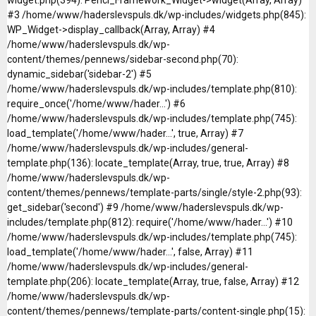
#3 /home/www/haderslevspuls.dk/wp-includes/widgets.php(845):
WP_Widget->display_callback(Array, Array) #4
/home/www/haderslevspuls.dk/wp-
content/themes/pennews/sidebar-second.php(70):
dynamic_sidebar('sidebar-2') #5
/home/www/haderslevspuls.dk/wp-includes/template.php(810):
require_once('/home/www/hader...') #6
/home/www/haderslevspuls.dk/wp-includes/template.php(745):
load_template('/home/www/hader...', true, Array) #7
/home/www/haderslevspuls.dk/wp-includes/general-
template.php(136): locate_template(Array, true, true, Array) #8
/home/www/haderslevspuls.dk/wp-
content/themes/pennews/template-parts/single/style-2.php(93):
get_sidebar('second') #9 /home/www/haderslevspuls.dk/wp-
includes/template.php(812): require('/home/www/hader...') #10
/home/www/haderslevspuls.dk/wp-includes/template.php(745):
load_template('/home/www/hader...', false, Array) #11
/home/www/haderslevspuls.dk/wp-includes/general-
template.php(206): locate_template(Array, true, false, Array) #12
/home/www/haderslevspuls.dk/wp-
content/themes/pennews/template-parts/content-single.php(15):