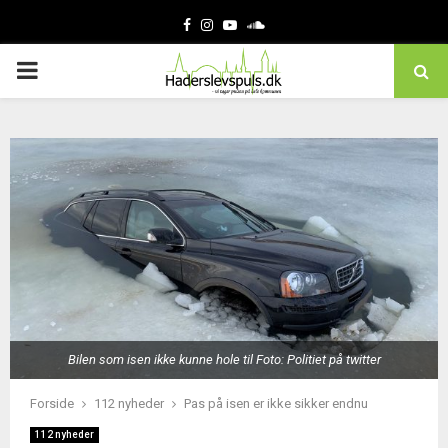
Facebook
Instagram
Youtube
Soundcloud
PRIMARY
MENU
Bilen som isen ikke kunne hole til Foto: Politiet på twitter
Forside
112 nyheder
Pas på isen er ikke sikker endnu
112 nyheder