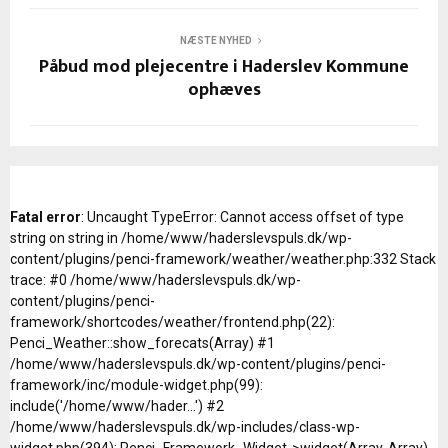
NÆSTE NYHED
Påbud mod plejecentre i Haderslev Kommune
ophæves
Fatal error
: Uncaught TypeError: Cannot access offset of type
string on string in /home/www/haderslevspuls.dk/wp-
content/plugins/penci-framework/weather/weather.php:332 Stack
trace: #0 /home/www/haderslevspuls.dk/wp-
content/plugins/penci-
framework/shortcodes/weather/frontend.php(22):
Penci_Weather::show_forecats(Array) #1
/home/www/haderslevspuls.dk/wp-content/plugins/penci-
framework/inc/module-widget.php(99):
include('/home/www/hader...') #2
/home/www/haderslevspuls.dk/wp-includes/class-wp-
widget.php(394): Penci_Framework_Widget->widget(Array, Array)