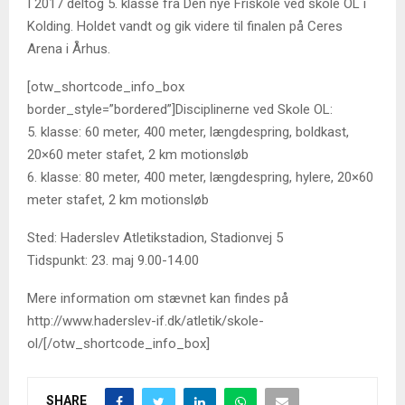
I 2017 deltog 5. klasse fra Den nye Friskole ved skole OL i
Kolding. Holdet vandt og gik videre til finalen på Ceres
Arena i Århus.
[otw_shortcode_info_box
border_style=”bordered”]Disciplinerne ved Skole OL:
5. klasse: 60 meter, 400 meter, længdespring, boldkast,
20×60 meter stafet, 2 km motionsløb
6. klasse: 80 meter, 400 meter, længdespring, hylere, 20×60
meter stafet, 2 km motionsløb
Sted: Haderslev Atletikstadion, Stadionvej 5
Tidspunkt: 23. maj 9.00-14.00
Mere information om stævnet kan findes på
http://www.haderslev-if.dk/atletik/skole-
ol/[/otw_shortcode_info_box]
SHARE