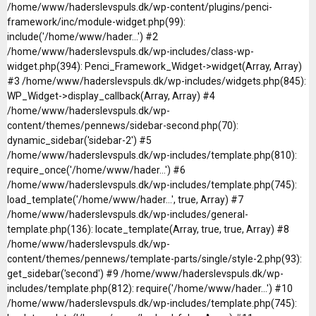
/home/www/haderslevspuls.dk/wp-content/plugins/penci-
framework/inc/module-widget.php(99):
include('/home/www/hader...') #2
/home/www/haderslevspuls.dk/wp-includes/class-wp-
widget.php(394): Penci_Framework_Widget->widget(Array, Array)
#3 /home/www/haderslevspuls.dk/wp-includes/widgets.php(845):
WP_Widget->display_callback(Array, Array) #4
/home/www/haderslevspuls.dk/wp-
content/themes/pennews/sidebar-second.php(70):
dynamic_sidebar('sidebar-2') #5
/home/www/haderslevspuls.dk/wp-includes/template.php(810):
require_once('/home/www/hader...') #6
/home/www/haderslevspuls.dk/wp-includes/template.php(745):
load_template('/home/www/hader...', true, Array) #7
/home/www/haderslevspuls.dk/wp-includes/general-
template.php(136): locate_template(Array, true, true, Array) #8
/home/www/haderslevspuls.dk/wp-
content/themes/pennews/template-parts/single/style-2.php(93):
get_sidebar('second') #9 /home/www/haderslevspuls.dk/wp-
includes/template.php(812): require('/home/www/hader...') #10
/home/www/haderslevspuls.dk/wp-includes/template.php(745):