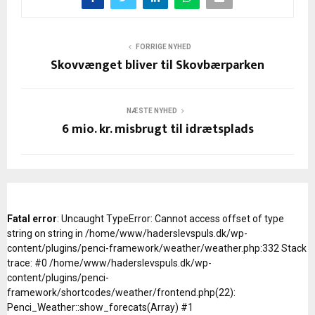
FORRIGE NYHED
Skovvænget bliver til Skovbærparken
NÆSTE NYHED
6 mio. kr. misbrugt til idrætsplads
Fatal error
: Uncaught TypeError: Cannot access offset of type
string on string in /home/www/haderslevspuls.dk/wp-
content/plugins/penci-framework/weather/weather.php:332 Stack
trace: #0 /home/www/haderslevspuls.dk/wp-
content/plugins/penci-
framework/shortcodes/weather/frontend.php(22):
Penci_Weather::show_forecats(Array) #1