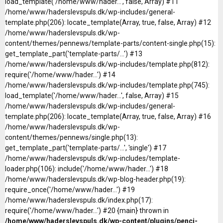
load_template('/home/www/hader...', false, Array) #11
/home/www/haderslevspuls.dk/wp-includes/general-
template.php(206): locate_template(Array, true, false, Array) #12
/home/www/haderslevspuls.dk/wp-
content/themes/pennews/template-parts/content-single.php(15):
get_template_part('template-parts/...') #13
/home/www/haderslevspuls.dk/wp-includes/template.php(812):
require('/home/www/hader...') #14
/home/www/haderslevspuls.dk/wp-includes/template.php(745):
load_template('/home/www/hader...', false, Array) #15
/home/www/haderslevspuls.dk/wp-includes/general-
template.php(206): locate_template(Array, true, false, Array) #16
/home/www/haderslevspuls.dk/wp-
content/themes/pennews/single.php(13):
get_template_part('template-parts/...', 'single') #17
/home/www/haderslevspuls.dk/wp-includes/template-
loader.php(106): include('/home/www/hader...') #18
/home/www/haderslevspuls.dk/wp-blog-header.php(19):
require_once('/home/www/hader...') #19
/home/www/haderslevspuls.dk/index.php(17):
require('/home/www/hader...') #20 {main} thrown in
/home/www/haderslevspuls.dk/wp-content/plugins/penci-