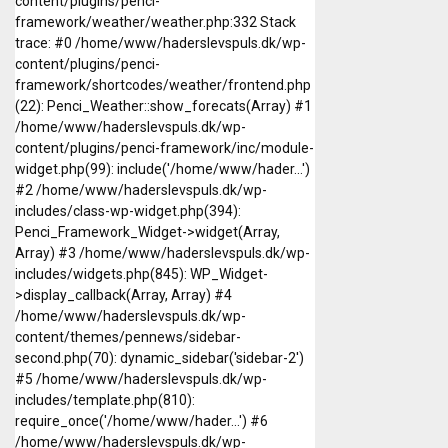
content/plugins/penci-
framework/weather/weather.php:332 Stack
trace: #0 /home/www/haderslevspuls.dk/wp-
content/plugins/penci-
framework/shortcodes/weather/frontend.php
(22): Penci_Weather::show_forecats(Array) #1
/home/www/haderslevspuls.dk/wp-
content/plugins/penci-framework/inc/module-
widget.php(99): include('/home/www/hader...')
#2 /home/www/haderslevspuls.dk/wp-
includes/class-wp-widget.php(394):
Penci_Framework_Widget->widget(Array,
Array) #3 /home/www/haderslevspuls.dk/wp-
includes/widgets.php(845): WP_Widget-
>display_callback(Array, Array) #4
/home/www/haderslevspuls.dk/wp-
content/themes/pennews/sidebar-
second.php(70): dynamic_sidebar('sidebar-2')
#5 /home/www/haderslevspuls.dk/wp-
includes/template.php(810):
require_once('/home/www/hader...') #6
/home/www/haderslevspuls.dk/wp-