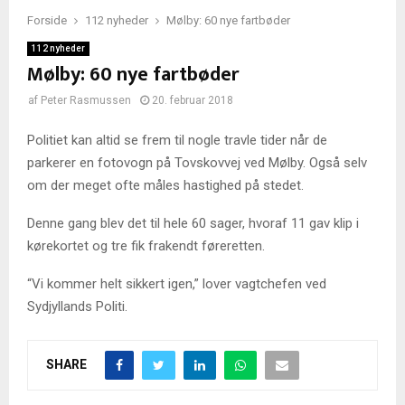
Forside
112 nyheder
Mølby: 60 nye fartbøder
112 nyheder
Mølby: 60 nye fartbøder
af
Peter Rasmussen
20. februar 2018
Politiet kan altid se frem til nogle travle tider når de
parkerer en fotovogn på Tovskovvej ved Mølby. Også selv
om der meget ofte måles hastighed på stedet.
Denne gang blev det til hele 60 sager, hvoraf 11 gav klip i
kørekortet og tre fik frakendt føreretten.
“Vi kommer helt sikkert igen,” lover vagtchefen ved
Sydjyllands Politi.
SHARE