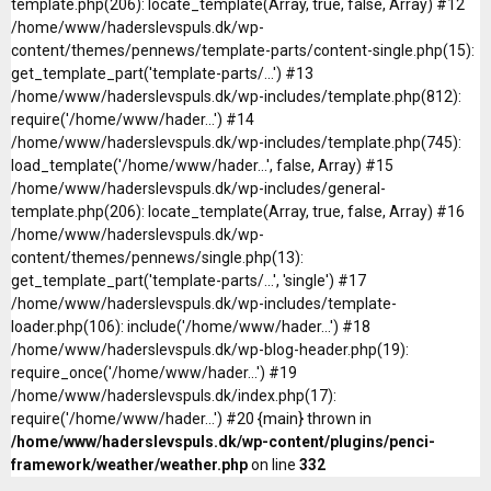
template.php(206): locate_template(Array, true, false, Array) #12
/home/www/haderslevspuls.dk/wp-
content/themes/pennews/template-parts/content-single.php(15):
get_template_part('template-parts/...') #13
/home/www/haderslevspuls.dk/wp-includes/template.php(812):
require('/home/www/hader...') #14
/home/www/haderslevspuls.dk/wp-includes/template.php(745):
load_template('/home/www/hader...', false, Array) #15
/home/www/haderslevspuls.dk/wp-includes/general-
template.php(206): locate_template(Array, true, false, Array) #16
/home/www/haderslevspuls.dk/wp-
content/themes/pennews/single.php(13):
get_template_part('template-parts/...', 'single') #17
/home/www/haderslevspuls.dk/wp-includes/template-
loader.php(106): include('/home/www/hader...') #18
/home/www/haderslevspuls.dk/wp-blog-header.php(19):
require_once('/home/www/hader...') #19
/home/www/haderslevspuls.dk/index.php(17):
require('/home/www/hader...') #20 {main} thrown in
/home/www/haderslevspuls.dk/wp-content/plugins/penci-
framework/weather/weather.php
on line
332