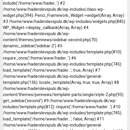
include('/home/www/hader...') #2
/home/www/haderslevspuls.dk/wp-includes/class-wp-
widget.php(394): Penci_Framework_Widget->widget(Array, Array)
#3 /home/www/haderslevspuls.dk/wp-includes/widgets.php(845):
WP_Widget->display_callback(Array, Array) #4
/home/www/haderslevspuls.dk/wp-
content/themes/pennews/sidebar-second.php(70):
dynamic_sidebar('sidebar-2') #5
/home/www/haderslevspuls.dk/wp-includes/template.php(810):
require_once('/home/www/hader...') #6
/home/www/haderslevspuls.dk/wp-includes/template.php(745):
load_template('/home/www/hader...', true, Array) #7
/home/www/haderslevspuls.dk/wp-includes/general-
template.php(136): locate_template(Array, true, true, Array) #8
/home/www/haderslevspuls.dk/wp-
content/themes/pennews/template-parts/single/style-2.php(93):
get_sidebar('second') #9 /home/www/haderslevspuls.dk/wp-
includes/template.php(812): require('/home/www/hader...') #10
/home/www/haderslevspuls.dk/wp-includes/template.php(745):
load_template('/home/www/hader...', false, Array) #11
/home/www/haderslevspuls.dk/wp-includes/general-