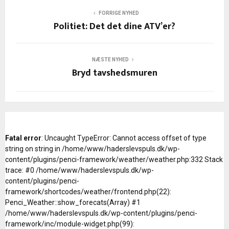
FORRIGE NYHED
Politiet: Det det dine ATV’er?
NÆSTE NYHED
Bryd tavshedsmuren
Fatal error
: Uncaught TypeError: Cannot access offset of type
string on string in /home/www/haderslevspuls.dk/wp-
content/plugins/penci-framework/weather/weather.php:332 Stack
trace: #0 /home/www/haderslevspuls.dk/wp-
content/plugins/penci-
framework/shortcodes/weather/frontend.php(22):
Penci_Weather::show_forecats(Array) #1
/home/www/haderslevspuls.dk/wp-content/plugins/penci-
framework/inc/module-widget.php(99):