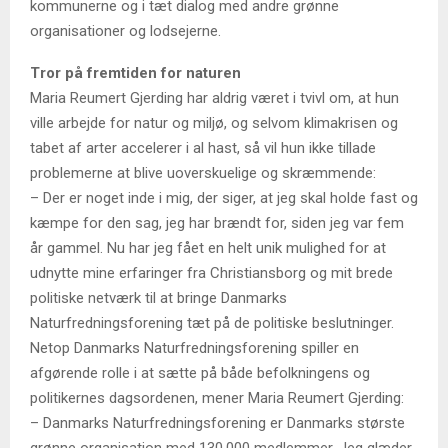
kommunerne og i tæt dialog med andre grønne
organisationer og lodsejerne.
Tror på fremtiden for naturen
Maria Reumert Gjerding har aldrig været i tvivl om, at hun
ville arbejde for natur og miljø, og selvom klimakrisen og
tabet af arter accelerer i al hast, så vil hun ikke tillade
problemerne at blive uoverskuelige og skræmmende:
– Der er noget inde i mig, der siger, at jeg skal holde fast og
kæmpe for den sag, jeg har brændt for, siden jeg var fem
år gammel. Nu har jeg fået en helt unik mulighed for at
udnytte mine erfaringer fra Christiansborg og mit brede
politiske netværk til at bringe Danmarks
Naturfredningsforening tæt på de politiske beslutninger.
Netop Danmarks Naturfredningsforening spiller en
afgørende rolle i at sætte på både befolkningens og
politikernes dagsordenen, mener Maria Reumert Gjerding:
– Danmarks Naturfredningsforening er Danmarks største
grønne organisation med 130.000 medlemmer. Jeg glæder