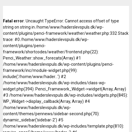
Fatal error
: Uncaught TypeError: Cannot access offset of type
string on string in /home/www/haderslevspuls.dk/wp-
content/plugins/penci-framework/weather/weather.php:332 Stack
trace: #0 /home/www/haderslevspuls.dk/wp-
content/plugins/penci-
framework/shortcodes/weather/frontend.php(22):
Penci_Weather::show_forecats(Array) #1
/home/www/haderslevspuls.dk/wp-content/plugins/penci-
framework/inc/module-widget.php(99):
include('/home/www/hader...') #2
/home/www/haderslevspuls.dk/wp-includes/class-wp-
widget.php(394): Penci_Framework_Widget->widget(Array, Array)
#3 /home/www/haderslevspuls.dk/wp-includes/widgets.php(845):
WP_Widget->display_callback(Array, Array) #4
/home/www/haderslevspuls.dk/wp-
content/themes/pennews/sidebar-second.php(70):
dynamic_sidebar('sidebar-2') #5
/home/www/haderslevspuls.dk/wp-includes/template.php(810):