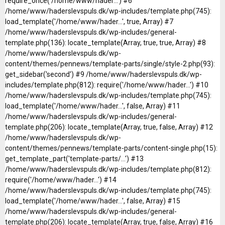
require_once('/home/www/hader...') #6
/home/www/haderslevspuls.dk/wp-includes/template.php(745):
load_template('/home/www/hader...', true, Array) #7
/home/www/haderslevspuls.dk/wp-includes/general-
template.php(136): locate_template(Array, true, true, Array) #8
/home/www/haderslevspuls.dk/wp-
content/themes/pennews/template-parts/single/style-2.php(93):
get_sidebar('second') #9 /home/www/haderslevspuls.dk/wp-
includes/template.php(812): require('/home/www/hader...') #10
/home/www/haderslevspuls.dk/wp-includes/template.php(745):
load_template('/home/www/hader...', false, Array) #11
/home/www/haderslevspuls.dk/wp-includes/general-
template.php(206): locate_template(Array, true, false, Array) #12
/home/www/haderslevspuls.dk/wp-
content/themes/pennews/template-parts/content-single.php(15):
get_template_part('template-parts/...') #13
/home/www/haderslevspuls.dk/wp-includes/template.php(812):
require('/home/www/hader...') #14
/home/www/haderslevspuls.dk/wp-includes/template.php(745):
load_template('/home/www/hader...', false, Array) #15
/home/www/haderslevspuls.dk/wp-includes/general-
template.php(206): locate_template(Array, true, false, Array) #16