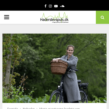
Facebook
Instagram
Youtube
Soundcloud
PRIMARY
MENU
Forside
Nyheder
Maria er naturens bedste ven