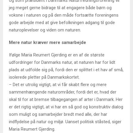
og som præsident i Danmarks Naturfredningsforening vil
jeg meget gerne bidrage til at engagere både børn og
voksne i naturen og på den måde fortsætte foreningens
gode arbejde med at give befolkningen adgang til gode
naturoplevelser og viden om naturen.
Mere natur kræver mere samarbejde
Ifølge Maria Reumert Gjerding er en af de største
udfordringer for Danmarks natur, at naturen har for lidt
plads at udfolde sig på, fordi den er splittet i et hav af små,
isolerede pletter på Danmarkskortet.
– Det er utrolig vigtigt, at vi får skabt flere og mere
sammenhængende naturområder, fordi det er, hvad der
skal til for at bremse tilbagegangen af arter i Danmark. Her
er det rigtig vigtigt, at vi har en så god og konstruktiv dialog
som muligt og samarbejder bredt med alle, der har
indflydelse på natur og miljø. Uanset politisk ståsted, siger
Maria Reumert Gjerding.