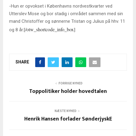
-Hun er opvokset i Københavns nordvestkvarter ved
Utterslev Mose og bor stadig i området sammen med sin
mand Christoffer og sønnerne Tristan og Julius på hhv. 11
[/otw_shortcode_info_box]
og 8 år.
SHARE
FORRIGE NYHED
Toppolitiker holder hovedtalen
NÆSTE NYHED
Henrik Hansen forlader SønderjyskE