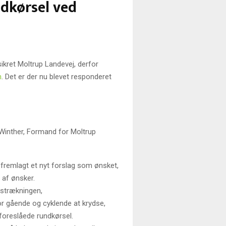
dkørsel ved
ikret Moltrup Landevej, derfor
n
. Det er der nu blevet responderet
 Winther, Formand for Moltrup
ke fremlagt et nyt forslag som ønsket,
 af ønsker.
å strækningen,
or gående og cyklende at krydse,
 foreslåede rundkørsel.