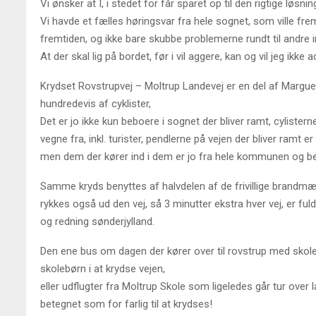
Vi ønsker at I, i stedet for får sparet op til den rigtige løsn
Vi havde et fælles høringsvar fra hele sognet, som ville fre
fremtiden, og ikke bare skubbe problemerne rundt til andre i
At der skal lig på bordet, før i vil aggere, kan og vil jeg ikke 
Krydset Rovstrupvej – Moltrup Landevej er en del af Margue
hundredevis af cyklister,
Det er jo ikke kun beboere i sognet der bliver ramt, cylister
vegne fra, inkl. turister, pendlerne på vejen der bliver ramt
men dem der kører ind i dem er jo fra hele kommunen og be
Samme kryds benyttes af halvdelen af de frivillige brandmæ
rykkes også ud den vej, så 3 minutter ekstra hver vej, er fu
og redning sønderjylland.
Den ene bus om dagen der kører over til rovstrup med skolebø
skolebørn i at krydse vejen,
eller udflugter fra Moltrup Skole som ligeledes går tur over l
betegnet som for farlig til at krydses!