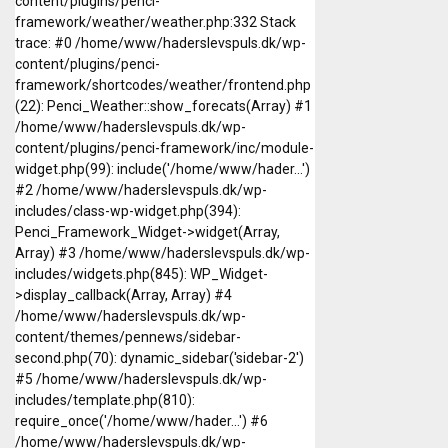
content/plugins/penci-
framework/weather/weather.php:332 Stack
trace: #0 /home/www/haderslevspuls.dk/wp-
content/plugins/penci-
framework/shortcodes/weather/frontend.php
(22): Penci_Weather::show_forecats(Array) #1
/home/www/haderslevspuls.dk/wp-
content/plugins/penci-framework/inc/module-
widget.php(99): include('/home/www/hader...')
#2 /home/www/haderslevspuls.dk/wp-
includes/class-wp-widget.php(394):
Penci_Framework_Widget->widget(Array,
Array) #3 /home/www/haderslevspuls.dk/wp-
includes/widgets.php(845): WP_Widget-
>display_callback(Array, Array) #4
/home/www/haderslevspuls.dk/wp-
content/themes/pennews/sidebar-
second.php(70): dynamic_sidebar('sidebar-2')
#5 /home/www/haderslevspuls.dk/wp-
includes/template.php(810):
require_once('/home/www/hader...') #6
/home/www/haderslevspuls.dk/wp-