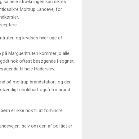
ing, så hele strækningen kan sikres.
mtidssikre Moltrup Landevej for
ndkørsler.
acceptere.
ritruten og krydses hver uge af
ne på Margueritruten kommer jo alle
 er godt nok oftest besøgende i sognet,
søgende til hele Haderslev.
nd på moltrup brandstation, og der
ldstændigt uholdbart også for brand
rn er ikke nok til at forhindre
andevejen, selv om den af politiet er