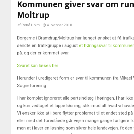
Kommunen giver svar om run
Moltrup
af
René Holm
4. oktober 2018
Borgerne i Bramdrup/Moltrup har længet ønsket at få trafiks
sendte en trafikgruppe i august
et høringssvar til kommune
på, og der er kommet svar.
Svaret kan læses her
Herunder i uredigeret form er svar til kommunen fra Mikael
Sogneforening
I har komplet ignoreret alle partsindlæg i høringen, i har ik
og kun vedtaget et lappe løsning, stik imod alt hvad vi havde
Vi ønsker ikke at i bare flytter problemet til et andet sted p
eller med det foreslåede gør vejen mange gange farligere f
men at i laver en løsning som sikrer hele landevejen, fx den