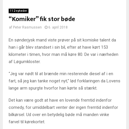
112 nyheder
“Komiker” fik stor bøde
af
Peter Rasmussen
6. april 2018
En sønderjysk mand viste prøver på sit komiske talent da
han i går blev standset i sin bil, efter at have kørt 153
kilometer i timen, hvor man må køre 80. De var i nærheden
af Løgumkloster.
“Jeg var nødt til at brænde min resterende diesel af i en
fart, så jeg kan tanke noget nyt,” lød forklaringen da Lovens
lange arm spurgte hvorfor han kørte så stærkt.
Det kan være godt at have en lovende fremtid indenfor
comedy, for umiddelbart venter der ingen fremtid indenfor
bilkørsel. Ud over en betydelig bøde må manden vinke
farvel til kørekortet.