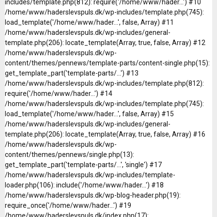
includes/template.php(812): require('/home/www/hader...') #10
/home/www/haderslevspuls.dk/wp-includes/template.php(745):
load_template('/home/www/hader...', false, Array) #11
/home/www/haderslevspuls.dk/wp-includes/general-
template.php(206): locate_template(Array, true, false, Array) #12
/home/www/haderslevspuls.dk/wp-
content/themes/pennews/template-parts/content-single.php(15):
get_template_part('template-parts/...') #13
/home/www/haderslevspuls.dk/wp-includes/template.php(812):
require('/home/www/hader...') #14
/home/www/haderslevspuls.dk/wp-includes/template.php(745):
load_template('/home/www/hader...', false, Array) #15
/home/www/haderslevspuls.dk/wp-includes/general-
template.php(206): locate_template(Array, true, false, Array) #16
/home/www/haderslevspuls.dk/wp-
content/themes/pennews/single.php(13):
get_template_part('template-parts/...', 'single') #17
/home/www/haderslevspuls.dk/wp-includes/template-
loader.php(106): include('/home/www/hader...') #18
/home/www/haderslevspuls.dk/wp-blog-header.php(19):
require_once('/home/www/hader...') #19
/home/www/haderslevspuls.dk/index.php(17):