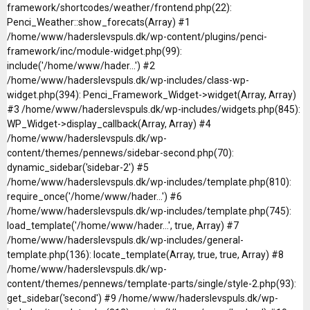
framework/shortcodes/weather/frontend.php(22):
Penci_Weather::show_forecats(Array) #1
/home/www/haderslevspuls.dk/wp-content/plugins/penci-
framework/inc/module-widget.php(99):
include('/home/www/hader...') #2
/home/www/haderslevspuls.dk/wp-includes/class-wp-
widget.php(394): Penci_Framework_Widget->widget(Array, Array)
#3 /home/www/haderslevspuls.dk/wp-includes/widgets.php(845):
WP_Widget->display_callback(Array, Array) #4
/home/www/haderslevspuls.dk/wp-
content/themes/pennews/sidebar-second.php(70):
dynamic_sidebar('sidebar-2') #5
/home/www/haderslevspuls.dk/wp-includes/template.php(810):
require_once('/home/www/hader...') #6
/home/www/haderslevspuls.dk/wp-includes/template.php(745):
load_template('/home/www/hader...', true, Array) #7
/home/www/haderslevspuls.dk/wp-includes/general-
template.php(136): locate_template(Array, true, true, Array) #8
/home/www/haderslevspuls.dk/wp-
content/themes/pennews/template-parts/single/style-2.php(93):
get_sidebar('second') #9 /home/www/haderslevspuls.dk/wp-