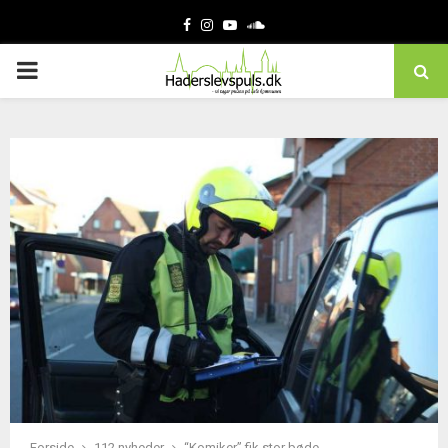
Facebook
Instagram
Youtube
Soundcloud
PRIMARY
MENU
Forside
112 nyheder
“Komiker” fik stor bøde