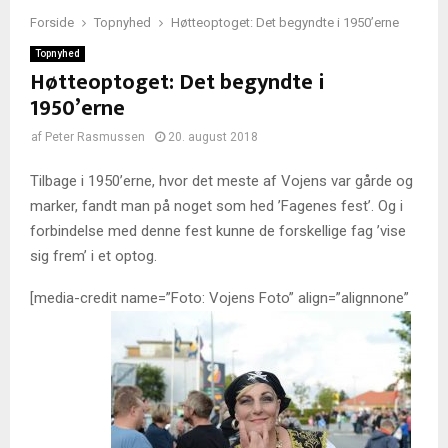
Forside
Topnyhed
Høtteoptoget: Det begyndte i 1950’erne
Topnyhed
Høtteoptoget: Det begyndte i
1950’erne
af
Peter Rasmussen
20. august 2018
Tilbage i 1950’erne, hvor det meste af Vojens var gårde og
marker, fandt man på noget som hed ’Fagenes fest’. Og i
forbindelse med denne fest kunne de forskellige fag ’vise
sig frem’ i et optog.
[media-credit name=”Foto: Vojens Foto” align=”alignnone”