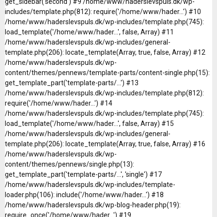
get_sidebar('second') #9 /home/www/haderslevspuls.dk/wp-
includes/template.php(812): require('/home/www/hader...') #10
/home/www/haderslevspuls.dk/wp-includes/template.php(745):
load_template('/home/www/hader...', false, Array) #11
/home/www/haderslevspuls.dk/wp-includes/general-
template.php(206): locate_template(Array, true, false, Array) #12
/home/www/haderslevspuls.dk/wp-
content/themes/pennews/template-parts/content-single.php(15):
get_template_part('template-parts/...') #13
/home/www/haderslevspuls.dk/wp-includes/template.php(812):
require('/home/www/hader...') #14
/home/www/haderslevspuls.dk/wp-includes/template.php(745):
load_template('/home/www/hader...', false, Array) #15
/home/www/haderslevspuls.dk/wp-includes/general-
template.php(206): locate_template(Array, true, false, Array) #16
/home/www/haderslevspuls.dk/wp-
content/themes/pennews/single.php(13):
get_template_part('template-parts/...', 'single') #17
/home/www/haderslevspuls.dk/wp-includes/template-
loader.php(106): include('/home/www/hader...') #18
/home/www/haderslevspuls.dk/wp-blog-header.php(19):
require_once('/home/www/hader...') #19