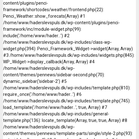
content/plugins/penci-
framework/shortcodes/weather/frontend.php(22):
Penci_Weather::show_forecats(Array) #1
/home/www/haderslevspuls.dk/wp-content/plugins/penci-
framework/inc/module-widget.php(99):
include('/home/www/hader...') #2
/home/www/haderslevspuls.dk/wp-includes/class-wp-
widget.php(394): Penci_Framework_Widget->widget(Array, Array)
#3 /home/www/haderslevspuls.dk/wp-includes/widgets.php(845):
WP_Widget->display_callback(Array, Array) #4
/home/www/haderslevspuls.dk/wp-
content/themes/pennews/sidebar-second.php(70):
dynamic_sidebar('sidebar-2') #5
/home/www/haderslevspuls.dk/wp-includes/template.php(810):
require_once('/home/www/hader...') #6
/home/www/haderslevspuls.dk/wp-includes/template.php(745):
load_template('/home/www/hader...', true, Array) #7
/home/www/haderslevspuls.dk/wp-includes/general-
template.php(136): locate_template(Array, true, true, Array) #8
/home/www/haderslevspuls.dk/wp-
content/themes/pennews/template-parts/single/style-2.php(93):