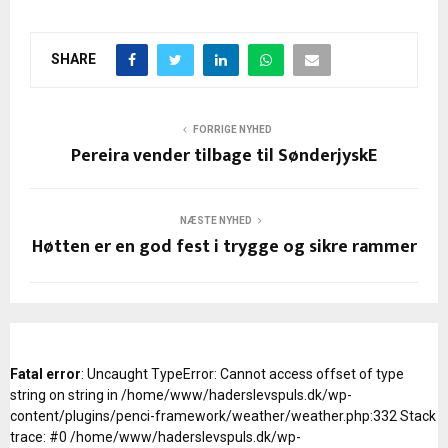
SHARE
FORRIGE NYHED
Pereira vender tilbage til SønderjyskE
NÆSTE NYHED
Høtten er en god fest i trygge og sikre rammer
Fatal error
: Uncaught TypeError: Cannot access offset of type
string on string in /home/www/haderslevspuls.dk/wp-
content/plugins/penci-framework/weather/weather.php:332 Stack
trace: #0 /home/www/haderslevspuls.dk/wp-