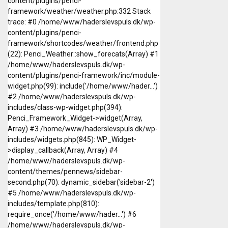
content/plugins/penci-
framework/weather/weather.php:332 Stack
trace: #0 /home/www/haderslevspuls.dk/wp-
content/plugins/penci-
framework/shortcodes/weather/frontend.php
(22): Penci_Weather::show_forecats(Array) #1
/home/www/haderslevspuls.dk/wp-
content/plugins/penci-framework/inc/module-
widget.php(99): include('/home/www/hader...')
#2 /home/www/haderslevspuls.dk/wp-
includes/class-wp-widget.php(394):
Penci_Framework_Widget->widget(Array,
Array) #3 /home/www/haderslevspuls.dk/wp-
includes/widgets.php(845): WP_Widget-
>display_callback(Array, Array) #4
/home/www/haderslevspuls.dk/wp-
content/themes/pennews/sidebar-
second.php(70): dynamic_sidebar('sidebar-2')
#5 /home/www/haderslevspuls.dk/wp-
includes/template.php(810):
require_once('/home/www/hader...') #6
/home/www/haderslevspuls.dk/wp-