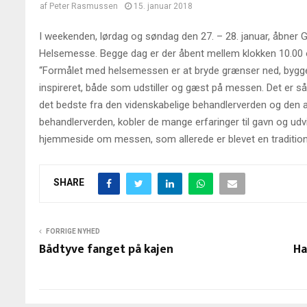
af
Peter Rasmussen
15. januar 2018
I weekenden, lørdag og søndag den 27. – 28. januar, åbner 
Helsemesse. Begge dag er der åbent mellem klokken 10.00 
“Formålet med helsemessen er at bryde grænser ned, bygge br
inspireret, både som udstiller og gæst på messen. Det er s
det bedste fra den videnskabelige behandlerverden og den alt
behandlerverden, kobler de mange erfaringer til gavn og udvikl
hjemmeside om messen, som allerede er blevet en tradition
SHARE
FORRIGE NYHED
Bådtyve fanget på kajen
Ha