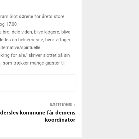
Gram Slot dørene for årets store
og 17.00.
o, dele viden, blive klogere, blive
åledes en helsemesse, hvor vi tager
ernative/spirituelle
ing for alle,” skriver slottet på sin
, som trækker mange gæster til.
NÆSTE NYHED
derslev kommune får demens
koordinator