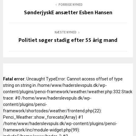
FORRIGE NYHED
SønderjyskE ansætter Esben Hansen
NÆSTE NYHED
Politiet søger stadig efter 55 årig mand
Fatal error
: Uncaught TypeError: Cannot access offset of type
string on string in /home/www/haderslevspuls.dk/wp-
content/plugins/penci-framework/weather/weather.php:332 Stack
trace: #0 /home/www/haderslevspuls.dk/wp-
content/plugins/penci-
framework/shortcodes/weather/frontend.php(22):
Penci_Weather::show_forecats(Array) #1
/home/www/haderslevspuls.dk/wp-content/plugins/penci-
framework/inc/module-widget.php(99):