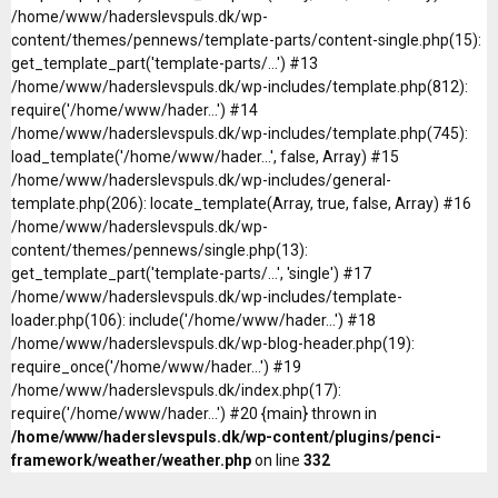
/home/www/haderslevspuls.dk/wp-
content/themes/pennews/template-parts/content-single.php(15):
get_template_part('template-parts/...') #13
/home/www/haderslevspuls.dk/wp-includes/template.php(812):
require('/home/www/hader...') #14
/home/www/haderslevspuls.dk/wp-includes/template.php(745):
load_template('/home/www/hader...', false, Array) #15
/home/www/haderslevspuls.dk/wp-includes/general-
template.php(206): locate_template(Array, true, false, Array) #16
/home/www/haderslevspuls.dk/wp-
content/themes/pennews/single.php(13):
get_template_part('template-parts/...', 'single') #17
/home/www/haderslevspuls.dk/wp-includes/template-
loader.php(106): include('/home/www/hader...') #18
/home/www/haderslevspuls.dk/wp-blog-header.php(19):
require_once('/home/www/hader...') #19
/home/www/haderslevspuls.dk/index.php(17):
require('/home/www/hader...') #20 {main} thrown in
/home/www/haderslevspuls.dk/wp-content/plugins/penci-
framework/weather/weather.php
on line
332