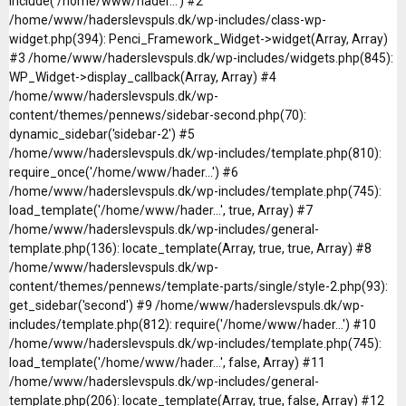
include('/home/www/hader...') #2
/home/www/haderslevspuls.dk/wp-includes/class-wp-
widget.php(394): Penci_Framework_Widget->widget(Array, Array)
#3 /home/www/haderslevspuls.dk/wp-includes/widgets.php(845):
WP_Widget->display_callback(Array, Array) #4
/home/www/haderslevspuls.dk/wp-
content/themes/pennews/sidebar-second.php(70):
dynamic_sidebar('sidebar-2') #5
/home/www/haderslevspuls.dk/wp-includes/template.php(810):
require_once('/home/www/hader...') #6
/home/www/haderslevspuls.dk/wp-includes/template.php(745):
load_template('/home/www/hader...', true, Array) #7
/home/www/haderslevspuls.dk/wp-includes/general-
template.php(136): locate_template(Array, true, true, Array) #8
/home/www/haderslevspuls.dk/wp-
content/themes/pennews/template-parts/single/style-2.php(93):
get_sidebar('second') #9 /home/www/haderslevspuls.dk/wp-
includes/template.php(812): require('/home/www/hader...') #10
/home/www/haderslevspuls.dk/wp-includes/template.php(745):
load_template('/home/www/hader...', false, Array) #11
/home/www/haderslevspuls.dk/wp-includes/general-
template.php(206): locate_template(Array, true, false, Array) #12