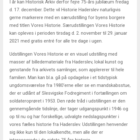
I år kan Historisk Arkiv derfor fejre 75-års jubilæum fredag
d. 17. december. Dette vil Historie Haderslev naturligvis
gerne markerere med en særudstilling for byens borgere
med titlen Vores Historie. Særudstillingen Vores Historie
kan opleves i perioden tirsdag d. 2. november til 29. januar
2021 med gratis entré for alle tre dage i ugen.
Udstillingen Vores Historie er en visuel udstilling med
masser af billedemateriale fra Haderslev, lokal kunst og
genstande fra arkivets samlinger, som applererer til hele
familien. Man kan bl.a. gå på opdagelse i et tidstypisk
ungdomsværelse fra 1980’erne eller se en mandskabsstue,
der er udlånt af Slesvigske Fodregiment i fortællingen om
soldateroprøret i 1953. Den røde tråd i udstillingen er den
gennemgående tidslinje, der tager udgangspunkt i 1946 og
op til nu og har forskellige, udvalgte nedslagspunkter i
vores fælles historie fra Haderslev. Udstillingen henvender
sig ikke kun til den lokalkendte, men alle der er
interesserede i de sidste 75 års historie.