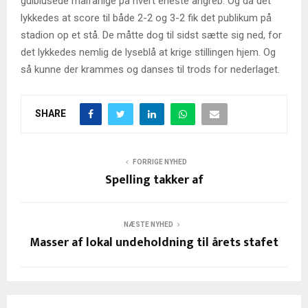
gulblusede målfarlige på hvert eneste angreb. Og da det
lykkedes at score til både 2-2 og 3-2 fik det publikum på
stadion op et stå. De måtte dog til sidst sætte sig ned, for
det lykkedes nemlig de lyseblå at krige stillingen hjem. Og
så kunne der krammes og danses til trods for nederlaget.
SHARE
FORRIGE NYHED
Spelling takker af
NÆSTE NYHED
Masser af lokal undeholdning til årets stafet