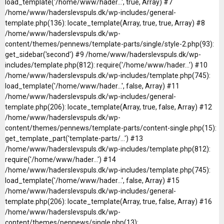
load_template('/home/www/hader...', true, Array) #7
/home/www/haderslevspuls.dk/wp-includes/general-
template.php(136): locate_template(Array, true, true, Array) #8
/home/www/haderslevspuls.dk/wp-
content/themes/pennews/template-parts/single/style-2.php(93):
get_sidebar('second') #9 /home/www/haderslevspuls.dk/wp-
includes/template.php(812): require('/home/www/hader...') #10
/home/www/haderslevspuls.dk/wp-includes/template.php(745):
load_template('/home/www/hader...', false, Array) #11
/home/www/haderslevspuls.dk/wp-includes/general-
template.php(206): locate_template(Array, true, false, Array) #12
/home/www/haderslevspuls.dk/wp-
content/themes/pennews/template-parts/content-single.php(15):
get_template_part('template-parts/...') #13
/home/www/haderslevspuls.dk/wp-includes/template.php(812):
require('/home/www/hader...') #14
/home/www/haderslevspuls.dk/wp-includes/template.php(745):
load_template('/home/www/hader...', false, Array) #15
/home/www/haderslevspuls.dk/wp-includes/general-
template.php(206): locate_template(Array, true, false, Array) #16
/home/www/haderslevspuls.dk/wp-
content/themes/pennews/single.php(13):