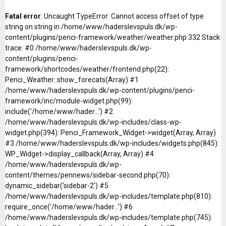
Fatal error
: Uncaught TypeError: Cannot access offset of type
string on string in /home/www/haderslevspuls.dk/wp-
content/plugins/penci-framework/weather/weather.php:332 Stack
trace: #0 /home/www/haderslevspuls.dk/wp-
content/plugins/penci-
framework/shortcodes/weather/frontend.php(22):
Penci_Weather::show_forecats(Array) #1
/home/www/haderslevspuls.dk/wp-content/plugins/penci-
framework/inc/module-widget.php(99):
include('/home/www/hader...') #2
/home/www/haderslevspuls.dk/wp-includes/class-wp-
widget.php(394): Penci_Framework_Widget->widget(Array, Array)
#3 /home/www/haderslevspuls.dk/wp-includes/widgets.php(845):
WP_Widget->display_callback(Array, Array) #4
/home/www/haderslevspuls.dk/wp-
content/themes/pennews/sidebar-second.php(70):
dynamic_sidebar('sidebar-2') #5
/home/www/haderslevspuls.dk/wp-includes/template.php(810):
require_once('/home/www/hader...') #6
/home/www/haderslevspuls.dk/wp-includes/template.php(745):