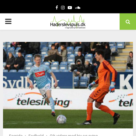
Facebook
Instagram
Youtube
Soundcloud
PRIMARY
MENU
Forside
Fodbold
Gik videre med hiv og sving