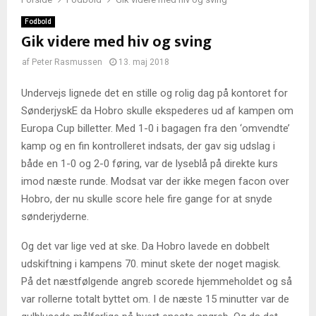
Fodbold
Gik videre med hiv og sving
af
Peter Rasmussen
13. maj 2018
Undervejs lignede det en stille og rolig dag på kontoret for
SønderjyskE da Hobro skulle ekspederes ud af kampen om
Europa Cup billetter. Med 1-0 i bagagen fra den ‘omvendte’
kamp og en fin kontrolleret indsats, der gav sig udslag i
både en 1-0 og 2-0 føring, var de lyseblå på direkte kurs
imod næste runde. Modsat var der ikke megen facon over
Hobro, der nu skulle score hele fire gange for at snyde
sønderjyderne.
Og det var lige ved at ske. Da Hobro lavede en dobbelt
udskiftning i kampens 70. minut skete der noget magisk.
På det næstfølgende angreb scorede hjemmeholdet og så
var rollerne totalt byttet om. I de næste 15 minutter var de