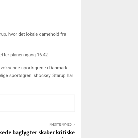
rup, hvor det lokale damehold fra
efter planen igang 16.42.
st voksende sportsgrene i Danmark.
lige sportsgren ishockey. Starup har
NÆSTE NYHED
kede baglygter skaber kritiske