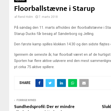
Nyheder
Floorballstævne i Starup
af
René Holm
7. marts 2018
På søndag den 11. marts afholdes der floorballstævne i Sta
Starup Ducks får besøg af Sønderborg og Jelling.
Den første kamp spilles klokken 14.30 og den sidste fløjtes 
Igennem de seneste år, har floorball været en af de hurtig
Sporten har flere aktive udøvere end den mest sammenligne
pt cirka 75 aktive spillere.
SHARE
FORRIGE NYHED
Sundhedsprofil: Der er mindre
Sluk