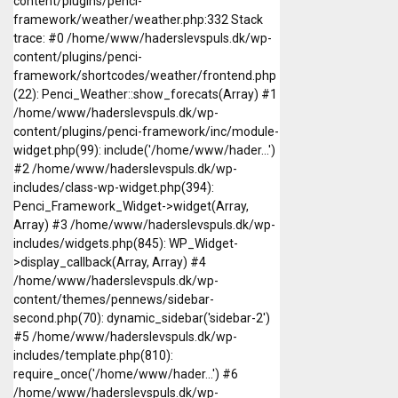
content/plugins/penci-
framework/weather/weather.php:332 Stack
trace: #0 /home/www/haderslevspuls.dk/wp-
content/plugins/penci-
framework/shortcodes/weather/frontend.php
(22): Penci_Weather::show_forecats(Array) #1
/home/www/haderslevspuls.dk/wp-
content/plugins/penci-framework/inc/module-
widget.php(99): include('/home/www/hader...')
#2 /home/www/haderslevspuls.dk/wp-
includes/class-wp-widget.php(394):
Penci_Framework_Widget->widget(Array,
Array) #3 /home/www/haderslevspuls.dk/wp-
includes/widgets.php(845): WP_Widget-
>display_callback(Array, Array) #4
/home/www/haderslevspuls.dk/wp-
content/themes/pennews/sidebar-
second.php(70): dynamic_sidebar('sidebar-2')
#5 /home/www/haderslevspuls.dk/wp-
includes/template.php(810):
require_once('/home/www/hader...') #6
/home/www/haderslevspuls.dk/wp-