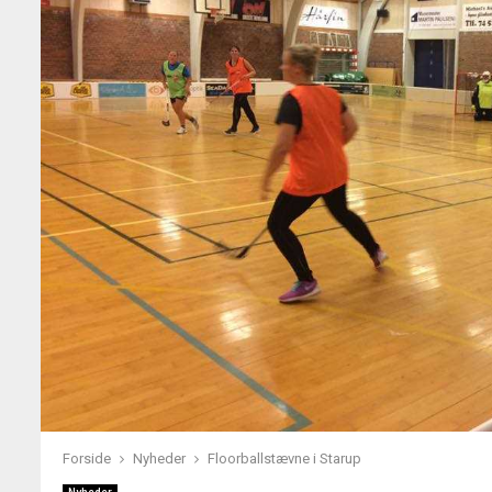
Forside
Nyheder
Floorballstævne i Starup