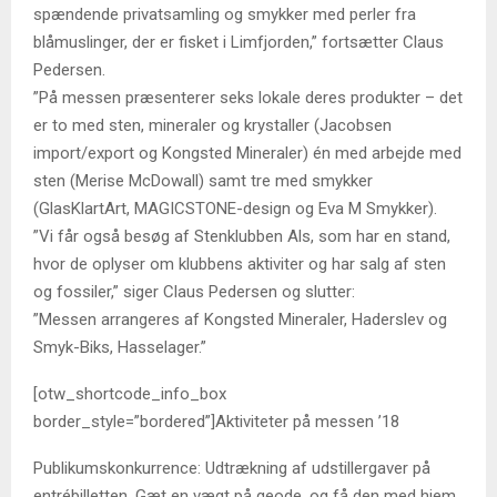
spændende privatsamling og smykker med perler fra
blåmuslinger, der er fisket i Limfjorden,” fortsætter Claus
Pedersen.
”På messen præsenterer seks lokale deres produkter – det
er to med sten, mineraler og krystaller (Jacobsen
import/export og Kongsted Mineraler) én med arbejde med
sten (Merise McDowall) samt tre med smykker
(GlasKlartArt, MAGICSTONE-design og Eva M Smykker).
”Vi får også besøg af Stenklubben Als, som har en stand,
hvor de oplyser om klubbens aktiviter og har salg af sten
og fossiler,” siger Claus Pedersen og slutter:
”Messen arrangeres af Kongsted Mineraler, Haderslev og
Smyk-Biks, Hasselager.”
[otw_shortcode_info_box
border_style=”bordered”]Aktiviteter på messen ’18
Publikumskonkurrence: Udtrækning af udstillergaver på
entrébilletten. Gæt en vægt på geode, og få den med hjem.