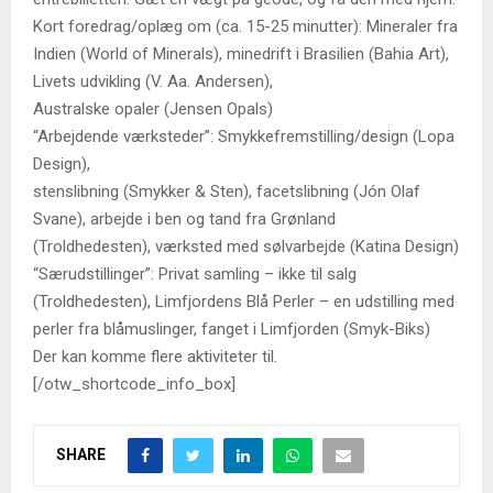
Kort foredrag/oplæg om (ca. 15-25 minutter): Mineraler fra
Indien (World of Minerals), minedrift i Brasilien (Bahia Art),
Livets udvikling (V. Aa. Andersen),
Australske opaler (Jensen Opals)
“Arbejdende værksteder”: Smykkefremstilling/design (Lopa
Design),
stenslibning (Smykker & Sten), facetslibning (Jón Olaf
Svane), arbejde i ben og tand fra Grønland
(Troldhedesten), værksted med sølvarbejde (Katina Design)
“Særudstillinger”: Privat samling – ikke til salg
(Troldhedesten), Limfjordens Blå Perler – en udstilling med
perler fra blåmuslinger, fanget i Limfjorden (Smyk-Biks)
Der kan komme flere aktiviteter til.
[/otw_shortcode_info_box]
SHARE