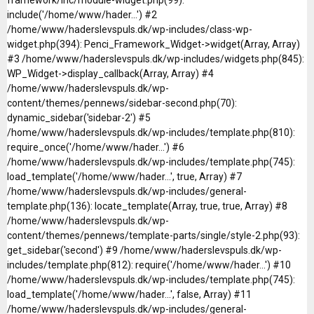
include('/home/www/hader...') #2
/home/www/haderslevspuls.dk/wp-includes/class-wp-
widget.php(394): Penci_Framework_Widget->widget(Array, Array)
#3 /home/www/haderslevspuls.dk/wp-includes/widgets.php(845):
WP_Widget->display_callback(Array, Array) #4
/home/www/haderslevspuls.dk/wp-
content/themes/pennews/sidebar-second.php(70):
dynamic_sidebar('sidebar-2') #5
/home/www/haderslevspuls.dk/wp-includes/template.php(810):
require_once('/home/www/hader...') #6
/home/www/haderslevspuls.dk/wp-includes/template.php(745):
load_template('/home/www/hader...', true, Array) #7
/home/www/haderslevspuls.dk/wp-includes/general-
template.php(136): locate_template(Array, true, true, Array) #8
/home/www/haderslevspuls.dk/wp-
content/themes/pennews/template-parts/single/style-2.php(93):
get_sidebar('second') #9 /home/www/haderslevspuls.dk/wp-
includes/template.php(812): require('/home/www/hader...') #10
/home/www/haderslevspuls.dk/wp-includes/template.php(745):
load_template('/home/www/hader...', false, Array) #11
/home/www/haderslevspuls.dk/wp-includes/general-