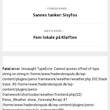
FORRIGE NYHED
Sannes tanker: Sisyfos
NÆSTE NYHED
Fem lokale på Kløften
Fatal error
: Uncaught TypeError: Cannot access offset of type
string on string in /home/www/haderslevspuls.dk/wp-
content/plugins/penci-framework/weather/weather.php:332 Stack
trace: #0 /home/www/haderslevspuls.dk/wp-
content/plugins/penci-
framework/shortcodes/weather/frontend.php(22):
Penci_Weather::show_forecats(Array) #1
/home/www/haderslevspuls.dk/wp-content/plugins/penci-
framework/inc/module-widget.php(99):