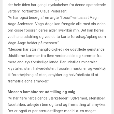
der hele tiden har gang i nyskabelser fra denne spændende
verden,” fortsætter Claus Pedersen:
”Vi har også besøg af en ægte ”fossil”-entusiast Vagn
Aage Andersen. Vagn Aage kan fængsle alle med sin viden
om disse fossiler, deres alder, livsvilkår m.v. Det kan høres
ved hans udstilling og ved de to korte foredrag/oplæg som
Vagn Aage holder på messen.”
”Messen har stor mangfoldighed i de udstillede genstande.
Udstillerne kommer fra flere verdensdele og kommer fra
mere end syv forskellige lande. Der udstilles mineraler,
krystaller, sten, halvædelsten, fossiler, maskiner og værktøj
til forarbejdning af sten, smykker og halvfabrikata til at
fremstille egne smykker.”
Messen kombinerer udstilling og salg
”Vi har flere ”arbejdende værksteder”: Sølvsmed, stensliber,
facetsliber, arbejde i ben og tand og fremstiling af smykker.
Der er også et par særudstillinger med bl.a. en meget