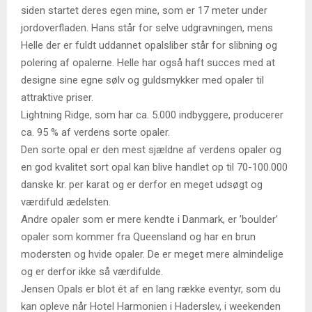
siden startet deres egen mine, som er 17 meter under
jordoverfladen. Hans står for selve udgravningen, mens
Helle der er fuldt uddannet opalsliber står for slibning og
polering af opalerne. Helle har også haft succes med at
designe sine egne sølv og guldsmykker med opaler til
attraktive priser.
Lightning Ridge, som har ca. 5.000 indbyggere, producerer
ca. 95 % af verdens sorte opaler.
Den sorte opal er den mest sjældne af verdens opaler og
en god kvalitet sort opal kan blive handlet op til 70-100.000
danske kr. per karat og er derfor en meget udsøgt og
værdifuld ædelsten.
Andre opaler som er mere kendte i Danmark, er ’boulder’
opaler som kommer fra Queensland og har en brun
modersten og hvide opaler. De er meget mere almindelige
og er derfor ikke så værdifulde.
Jensen Opals er blot ét af en lang række eventyr, som du
kan opleve når Hotel Harmonien i Haderslev, i weekenden