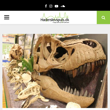
Facebook
Instagram
Youtube
Soundcloud
PRIMARY
MENU