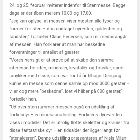
24. og 25. februar inviterer indenfor til Stenmesse. Begge
dage er der åben mellem 10.00 og 17.00.
”Jeg kan oplyse, at messen viser næsten alle typer og
former for sten – dog undtaget nyresten, galdesten og
tandsten,” fortæller Claus Pedersen, som er medarrangør
af messen. Han forklarer at man har beskedne
forventninger til antallet af gæster:
”Vores hensigt er at prøve på at skabe den samme
interesse for sten, mineraler, krystaller og fossiler, samt
smykker med disse, som var for få år tilbage. Dengang
kunne en messe som denne samle op mod 3000 gæster –
vi er dog mere ”beskedne”, idet vi håber på 600 gæster,”
fortæller han.
”Ud over sten rummer messen også en udstilling af
fortidsdyr – en dinosaurudstilling: Fortidens dyreverden
vises i modeller. Det er utrolig flotte skeletter og kranier fra
disse fantastiske dyr – en tidsalder der ligger langt før
”stenalderen”. Denne udstilling præsenteres af Niels Milan –