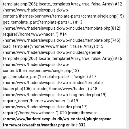
template.php(206): locate_template(Array, true, false, Array) #12
/home/www/haderslevspuls.dk/wp-
content/themes/pennews/template-parts/content-single.php(15):
get_template_part('template-parts/...') #13
/home/www/haderslevspuls.dk/wp-includes/template.php(812):
require('/home/www/hader...') #14
/home/www/haderslevspuls.dk/wp-includes/template.php(745):
load_template('/home/www/hader...', false, Array) #15
/home/www/haderslevspuls.dk/wp-includes/general-
template.php(206): locate_template(Array, true, false, Array) #16
/home/www/haderslevspuls.dk/wp-
content/themes/pennews/single.php(13):
get_template_part('template-parts/...', 'single') #17
/home/www/haderslevspuls.dk/wp-includes/template-
loader.php(106): include('/home/www/hader...') #18
/home/www/haderslevspuls.dk/wp-blog-header.php(19):
require_once('/home/www/hader...') #19
/home/www/haderslevspuls.dk/index.php(17):
require('/home/www/hader...') #20 {main} thrown in
/home/www/haderslevspuls.dk/wp-content/plugins/penci-
framework/weather/weather.php
on line
332