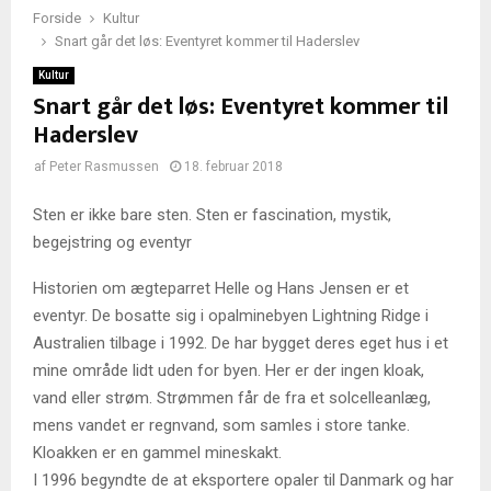
Forside
Kultur
Snart går det løs: Eventyret kommer til Haderslev
Kultur
Snart går det løs: Eventyret kommer til
Haderslev
af
Peter Rasmussen
18. februar 2018
Sten er ikke bare sten. Sten er fascination, mystik,
begejstring og eventyr
Historien om ægteparret Helle og Hans Jensen er et
eventyr. De bosatte sig i opalminebyen Lightning Ridge i
Australien tilbage i 1992. De har bygget deres eget hus i et
mine område lidt uden for byen. Her er der ingen kloak,
vand eller strøm. Strømmen får de fra et solcelleanlæg,
mens vandet er regnvand, som samles i store tanke.
Kloakken er en gammel mineskakt.
I 1996 begyndte de at eksportere opaler til Danmark og har