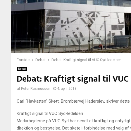
Forside
Debat
Debat: Kraftigt signal til VUC Syd ledelsen
Debat
Debat: Kraftigt signal til VUC
af
Peter Rasmussen
4. april 2018
Carl “Havkatten” Skøtt, Brombærvej Haderslev, skriver dett
Kraftigt signal til VUC Syd-ledelsen
Medarbejderne på VUC Syd har sendt et kraftigt og entydigt sv
direktion og bestyrelse. Det skete i forbindelse med valg af