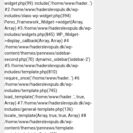
widget.php(99): include('/home/www/hader...')
#2 /home/www/haderslevspuls.dk/wp-
includes/class-wp-widget.php(394):
Penci_Framework_Widget->widget(Array,
Array) #3 /home/www/haderslevspuls.dk/wp-
includes/widgets.php(845): WP_Widget-
>display_callback(Array, Array) #4
/home/www/haderslevspuls.dk/wp-
content/themes/pennews/sidebar-
second.php(70): dynamic_sidebar('sidebar-2')
#5 /home/www/haderslevspuls.dk/wp-
includes/template.php(810):
require_once('/home/www/hader...') #6
/home/www/haderslevspuls.dk/wp-
includes/template.php(745):
load_template('/home/www/hader...', true,
Array) #7 /home/www/haderslevspuls.dk/wp-
includes/general-template.php(136):
locate_template(Array, true, true, Array) #8
/home/www/haderslevspuls.dk/wp-
content/themes/pennews/template-