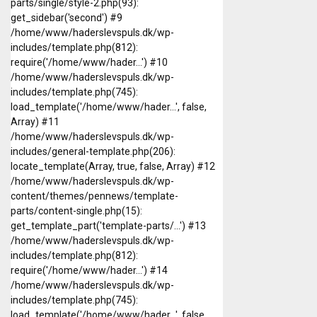
parts/single/style-2.php(93):
get_sidebar('second') #9
/home/www/haderslevspuls.dk/wp-
includes/template.php(812):
require('/home/www/hader...') #10
/home/www/haderslevspuls.dk/wp-
includes/template.php(745):
load_template('/home/www/hader...', false,
Array) #11
/home/www/haderslevspuls.dk/wp-
includes/general-template.php(206):
locate_template(Array, true, false, Array) #12
/home/www/haderslevspuls.dk/wp-
content/themes/pennews/template-
parts/content-single.php(15):
get_template_part('template-parts/...') #13
/home/www/haderslevspuls.dk/wp-
includes/template.php(812):
require('/home/www/hader...') #14
/home/www/haderslevspuls.dk/wp-
includes/template.php(745):
load_template('/home/www/hader...', false,