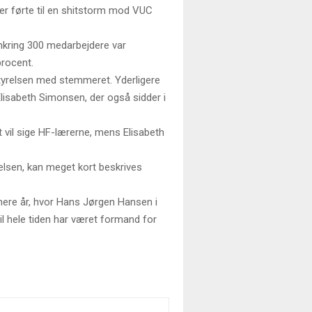
 der førte til en shitstorm mod VUC
mkring 300 medarbejdere var
procent.
styrelsen med stemmeret. Yderligere
Elisabeth Simonsen, der også sidder i
t vil sige HF-lærerne, mens Elisabeth
delsen, kan meget kort beskrives
enere år, hvor Hans Jørgen Hansen i
l hele tiden har været formand for