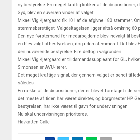
ny bestyrelse. En meget kraftig kritiker af de dispositioner,
Syd, blev en suveræn vinder af valget.
Mikael Vig Kjærgaard fik 101 af de afgivne 180 stemmer. O
stemmeberettiget. Valgdeltagelsen ligger altså omkring 60 
Den nye førstemand for medarbejderne blev indvalgt til be
én blev valgt til bestyrelsen, dog uden stemmeret. Det blev 
den nuværende bestyrelse. Fire deltog i valgrunden.
Mikael Vig Kjærgaard er tillidsmandssuppleant for GL, hvilke
Simonsen er AVU-lærer.
Det meget kraftige signal, der gennem valget er sendt til le
således:
En række af de dispositioner, der er blevet foretaget i de s
det meste af tiden har været direktør, og borgmester HP Gei
bestyrelsen, har ikke været til gavn for undervisningen.
Nu skal undervisningen prioriteres.
Havkatten Calle