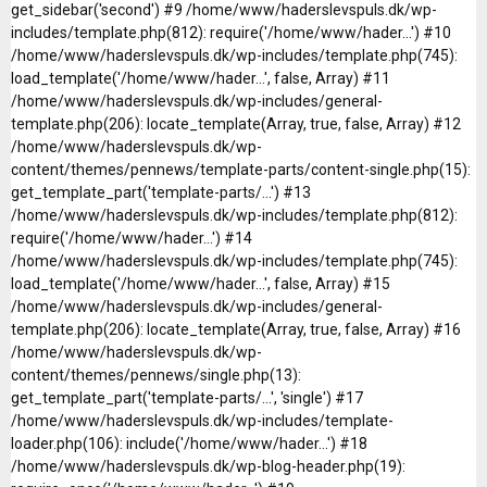
get_sidebar('second') #9 /home/www/haderslevspuls.dk/wp-
includes/template.php(812): require('/home/www/hader...') #10
/home/www/haderslevspuls.dk/wp-includes/template.php(745):
load_template('/home/www/hader...', false, Array) #11
/home/www/haderslevspuls.dk/wp-includes/general-
template.php(206): locate_template(Array, true, false, Array) #12
/home/www/haderslevspuls.dk/wp-
content/themes/pennews/template-parts/content-single.php(15):
get_template_part('template-parts/...') #13
/home/www/haderslevspuls.dk/wp-includes/template.php(812):
require('/home/www/hader...') #14
/home/www/haderslevspuls.dk/wp-includes/template.php(745):
load_template('/home/www/hader...', false, Array) #15
/home/www/haderslevspuls.dk/wp-includes/general-
template.php(206): locate_template(Array, true, false, Array) #16
/home/www/haderslevspuls.dk/wp-
content/themes/pennews/single.php(13):
get_template_part('template-parts/...', 'single') #17
/home/www/haderslevspuls.dk/wp-includes/template-
loader.php(106): include('/home/www/hader...') #18
/home/www/haderslevspuls.dk/wp-blog-header.php(19):