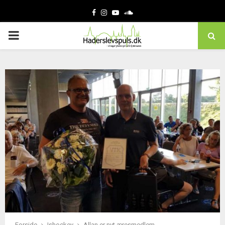
Facebook
Instagram
Youtube
Soundcloud
PRIMARY
MENU
Forside
Ishockey
Allan er nyt æresmedlem