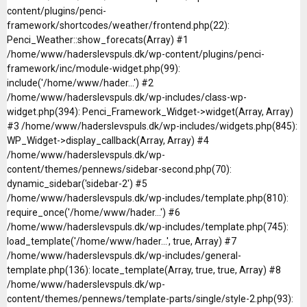
content/plugins/penci-
framework/shortcodes/weather/frontend.php(22):
Penci_Weather::show_forecats(Array) #1
/home/www/haderslevspuls.dk/wp-content/plugins/penci-
framework/inc/module-widget.php(99):
include('/home/www/hader...') #2
/home/www/haderslevspuls.dk/wp-includes/class-wp-
widget.php(394): Penci_Framework_Widget->widget(Array, Array)
#3 /home/www/haderslevspuls.dk/wp-includes/widgets.php(845):
WP_Widget->display_callback(Array, Array) #4
/home/www/haderslevspuls.dk/wp-
content/themes/pennews/sidebar-second.php(70):
dynamic_sidebar('sidebar-2') #5
/home/www/haderslevspuls.dk/wp-includes/template.php(810):
require_once('/home/www/hader...') #6
/home/www/haderslevspuls.dk/wp-includes/template.php(745):
load_template('/home/www/hader...', true, Array) #7
/home/www/haderslevspuls.dk/wp-includes/general-
template.php(136): locate_template(Array, true, true, Array) #8
/home/www/haderslevspuls.dk/wp-
content/themes/pennews/template-parts/single/style-2.php(93):