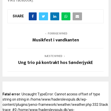
VIKs facebook).
SHARE
FORRIGE NYHED
Musikfest i vandkanten
NÆSTE NYHED
Ung trio på kontrakt hos SønderjyskE
Fatal error
: Uncaught TypeError: Cannot access offset of type
string on string in /home/www/haderslevspuls.dk/wp-
content/plugins/penci-framework/weather/weather.php:332 Stack
trace: #0 /home/www/haderslevspuls.dk/wp-