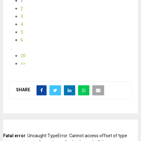
1
2
3
4
5
6
...
20
>>
SHARE
Fatal error
: Uncaught TypeError: Cannot access offset of type