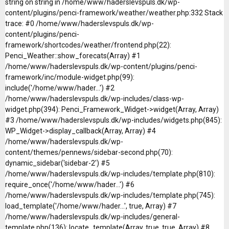
string on string in /home/www/haderslevspuls.dk/wp-
content/plugins/penci-framework/weather/weather.php:332 Stack
trace: #0 /home/www/haderslevspuls.dk/wp-
content/plugins/penci-
framework/shortcodes/weather/frontend.php(22):
Penci_Weather::show_forecats(Array) #1
/home/www/haderslevspuls.dk/wp-content/plugins/penci-
framework/inc/module-widget.php(99):
include('/home/www/hader...') #2
/home/www/haderslevspuls.dk/wp-includes/class-wp-
widget.php(394): Penci_Framework_Widget->widget(Array, Array)
#3 /home/www/haderslevspuls.dk/wp-includes/widgets.php(845):
WP_Widget->display_callback(Array, Array) #4
/home/www/haderslevspuls.dk/wp-
content/themes/pennews/sidebar-second.php(70):
dynamic_sidebar('sidebar-2') #5
/home/www/haderslevspuls.dk/wp-includes/template.php(810):
require_once('/home/www/hader...') #6
/home/www/haderslevspuls.dk/wp-includes/template.php(745):
load_template('/home/www/hader...', true, Array) #7
/home/www/haderslevspuls.dk/wp-includes/general-
template.php(136): locate_template(Array, true, true, Array) #8