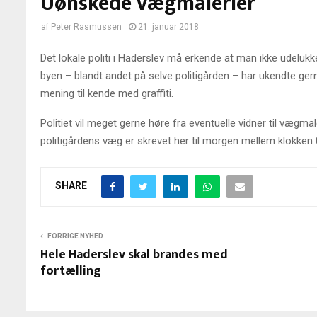
Uønskede vægmalerier
af
Peter Rasmussen
21. januar 2018
Det lokale politi i Haderslev må erkende at man ikke udelukke
byen – blandt andet på selve politigården – har ukendte g
mening til kende med graffiti.
Politiet vil meget gerne høre fra eventuelle vidner til vægma
politigårdens væg er skrevet her til morgen mellem klokken 
SHARE
FORRIGE NYHED
Hele Haderslev skal brandes med
fortælling