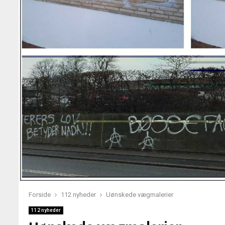
Forside
112 nyheder
Uønskede vægmalerier
112 nyheder