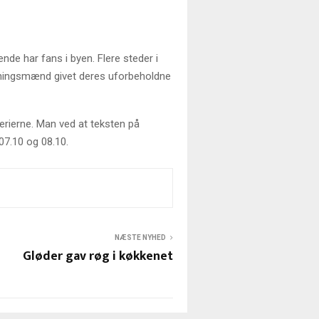
nde har fans i byen. Flere steder i
erningsmænd givet deres uforbeholdne
lerierne. Man ved at teksten på
07.10 og 08.10.
NÆSTE NYHED
Gløder gav røg i køkkenet