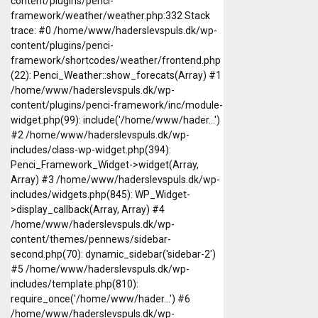
content/plugins/penci-
framework/weather/weather.php:332 Stack
trace: #0 /home/www/haderslevspuls.dk/wp-
content/plugins/penci-
framework/shortcodes/weather/frontend.php
(22): Penci_Weather::show_forecats(Array) #1
/home/www/haderslevspuls.dk/wp-
content/plugins/penci-framework/inc/module-
widget.php(99): include('/home/www/hader...')
#2 /home/www/haderslevspuls.dk/wp-
includes/class-wp-widget.php(394):
Penci_Framework_Widget->widget(Array,
Array) #3 /home/www/haderslevspuls.dk/wp-
includes/widgets.php(845): WP_Widget-
>display_callback(Array, Array) #4
/home/www/haderslevspuls.dk/wp-
content/themes/pennews/sidebar-
second.php(70): dynamic_sidebar('sidebar-2')
#5 /home/www/haderslevspuls.dk/wp-
includes/template.php(810):
require_once('/home/www/hader...') #6
/home/www/haderslevspuls.dk/wp-