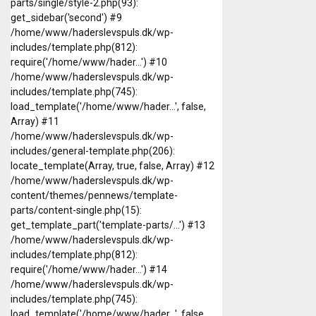
parts/single/style-2.php(93):
get_sidebar('second') #9
/home/www/haderslevspuls.dk/wp-
includes/template.php(812):
require('/home/www/hader...') #10
/home/www/haderslevspuls.dk/wp-
includes/template.php(745):
load_template('/home/www/hader...', false,
Array) #11
/home/www/haderslevspuls.dk/wp-
includes/general-template.php(206):
locate_template(Array, true, false, Array) #12
/home/www/haderslevspuls.dk/wp-
content/themes/pennews/template-
parts/content-single.php(15):
get_template_part('template-parts/...') #13
/home/www/haderslevspuls.dk/wp-
includes/template.php(812):
require('/home/www/hader...') #14
/home/www/haderslevspuls.dk/wp-
includes/template.php(745):
load_template('/home/www/hader...', false,