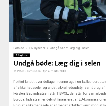
Forside
112 nyheder
Undgå bøde: Læg dig i selen
112 nyheder
Undgå bøde: Læg dig i selen
af
Peter Rasmussen
14. marts 2018
Politiet landet over deltager i denne uge i en fælles europ
af sikkerhedsseler og andet sikkerhedsudstyr samt brug af
kørslen. Bag indsatsen står TISPOL, der står for samarbejde
Europa. Indsatsen er delvist finansieret af EU-kommissione
Brug af sikkerhedssele er et meget effektivt værn mod at k