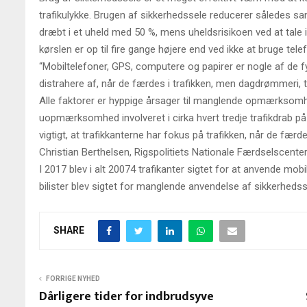
trafikulykke. Brugen af sikkerhedssele reducerer således san
dræbt i et uheld med 50 %, mens uheldsrisikoen ved at tale 
kørslen er op til fire gange højere end ved ikke at bruge tele
“Mobiltelefoner, GPS, computere og papirer er nogle af de fys
distrahere af, når de færdes i trafikken, men dagdrømmeri, 
Alle faktorer er hyppige årsager til manglende opmærksomhed
uopmærksomhed involveret i cirka hvert tredje trafikdrab på
vigtigt, at trafikkanterne har fokus på trafikken, når de færde
Christian Berthelsen, Rigspolitiets Nationale Færdselscenter
I 2017 blev i alt 20074 trafikanter sigtet for at anvende mob
bilister blev sigtet for manglende anvendelse af sikkerhedss
SHARE
FORRIGE NYHED
Dårligere tider for indbrudsyve