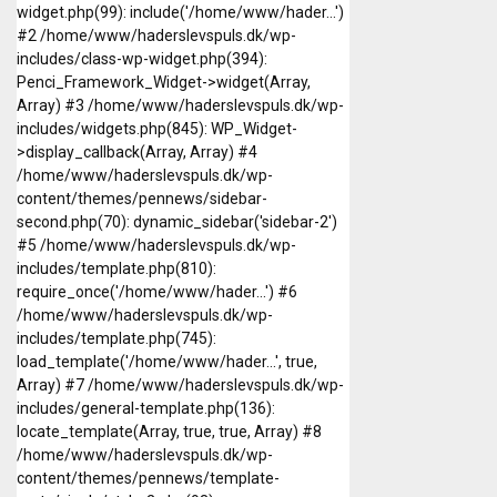
widget.php(99): include('/home/www/hader...')
#2 /home/www/haderslevspuls.dk/wp-
includes/class-wp-widget.php(394):
Penci_Framework_Widget->widget(Array,
Array) #3 /home/www/haderslevspuls.dk/wp-
includes/widgets.php(845): WP_Widget-
>display_callback(Array, Array) #4
/home/www/haderslevspuls.dk/wp-
content/themes/pennews/sidebar-
second.php(70): dynamic_sidebar('sidebar-2')
#5 /home/www/haderslevspuls.dk/wp-
includes/template.php(810):
require_once('/home/www/hader...') #6
/home/www/haderslevspuls.dk/wp-
includes/template.php(745):
load_template('/home/www/hader...', true,
Array) #7 /home/www/haderslevspuls.dk/wp-
includes/general-template.php(136):
locate_template(Array, true, true, Array) #8
/home/www/haderslevspuls.dk/wp-
content/themes/pennews/template-