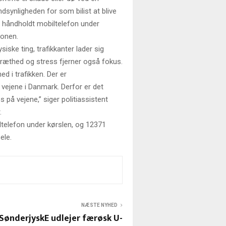
dsynligheden for som bilist at blive
i håndholdt mobiltelefon under
fonen.
iske ting, trafikkanter lader sig
træthed og stress fjerner også fokus.
 i trafikken. Der er
 vejene i Danmark. Derfor er det
s på vejene,” siger politiassistent
.
iltelefon under kørslen, og 12371
ele.
NÆSTE NYHED
SønderjyskE udlejer færøsk U-