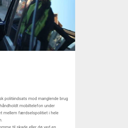
æisk politiindsats mod manglende brug
 håndholdt mobiltelefon under
t mellem færdselspolitiet i hele
n.
omme til skade eller dø ved en