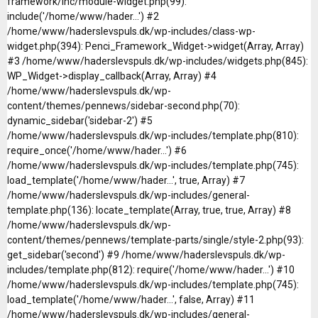
framework/inc/module-widget.php(99):
include('/home/www/hader...') #2
/home/www/haderslevspuls.dk/wp-includes/class-wp-
widget.php(394): Penci_Framework_Widget->widget(Array, Array)
#3 /home/www/haderslevspuls.dk/wp-includes/widgets.php(845):
WP_Widget->display_callback(Array, Array) #4
/home/www/haderslevspuls.dk/wp-
content/themes/pennews/sidebar-second.php(70):
dynamic_sidebar('sidebar-2') #5
/home/www/haderslevspuls.dk/wp-includes/template.php(810):
require_once('/home/www/hader...') #6
/home/www/haderslevspuls.dk/wp-includes/template.php(745):
load_template('/home/www/hader...', true, Array) #7
/home/www/haderslevspuls.dk/wp-includes/general-
template.php(136): locate_template(Array, true, true, Array) #8
/home/www/haderslevspuls.dk/wp-
content/themes/pennews/template-parts/single/style-2.php(93):
get_sidebar('second') #9 /home/www/haderslevspuls.dk/wp-
includes/template.php(812): require('/home/www/hader...') #10
/home/www/haderslevspuls.dk/wp-includes/template.php(745):
load_template('/home/www/hader...', false, Array) #11
/home/www/haderslevspuls.dk/wp-includes/general-