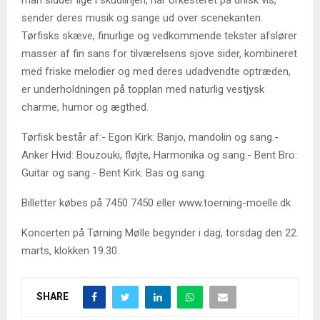
man sidder lige i skudlinjen, når orkesteret på drilsk vis,
sender deres musik og sange ud over scenekanten.
Tørfisks skæve, finurlige og vedkommende tekster afslører
masser af fin sans for tilværelsens sjove sider, kombineret
med friske melodier og med deres udadvendte optræden,
er underholdningen på topplan med naturlig vestjysk
charme, humor og ægthed.
Tørfisk består af:- Egon Kirk: Banjo, mandolin og sang.-
Anker Hvid: Bouzouki, fløjte, Harmonika og sang.- Bent Bro:
Guitar og sang.- Bent Kirk: Bas og sang.
Billetter købes på 7450 7450 eller www.toerning-moelle.dk
Koncerten på Tørning Mølle begynder i dag, torsdag den 22.
marts, klokken 19.30.
SHARE