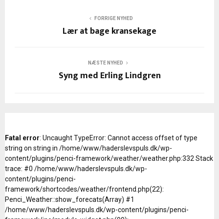
FORRIGE NYHED
Lær at bage kransekage
NÆSTE NYHED
Syng med Erling Lindgren
Fatal error
: Uncaught TypeError: Cannot access offset of type
string on string in /home/www/haderslevspuls.dk/wp-
content/plugins/penci-framework/weather/weather.php:332 Stack
trace: #0 /home/www/haderslevspuls.dk/wp-
content/plugins/penci-
framework/shortcodes/weather/frontend.php(22):
Penci_Weather::show_forecats(Array) #1
/home/www/haderslevspuls.dk/wp-content/plugins/penci-