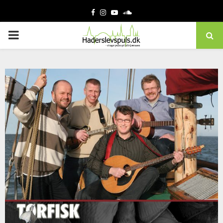
Facebook
Instagram
Youtube
Soundcloud
PRIMARY
MENU