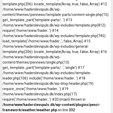
template.php(206): locate_template(Array, true, false, Array) #12
/home/www/haderslevspuls.dk/wp-
content/themes/pennews/template-parts/content-single.php(15):
get_template_part('template-parts/...') #13
/home/www/haderslevspuls.dk/wp-includes/template.php(812):
require('/home/www/hader...') #14
/home/www/haderslevspuls.dk/wp-includes/template.php(745):
load_template('/home/www/hader...', false, Array) #15
/home/www/haderslevspuls.dk/wp-includes/general-
template.php(206): locate_template(Array, true, false, Array) #16
/home/www/haderslevspuls.dk/wp-
content/themes/pennews/single.php(13):
get_template_part('template-parts/...', 'single') #17
/home/www/haderslevspuls.dk/wp-includes/template-
loader.php(106): include('/home/www/hader...') #18
/home/www/haderslevspuls.dk/wp-blog-header.php(19):
require_once('/home/www/hader...') #19
/home/www/haderslevspuls.dk/index.php(17):
require('/home/www/hader...') #20 {main} thrown in
/home/www/haderslevspuls.dk/wp-content/plugins/penci-
framework/weather/weather.php
on line
332