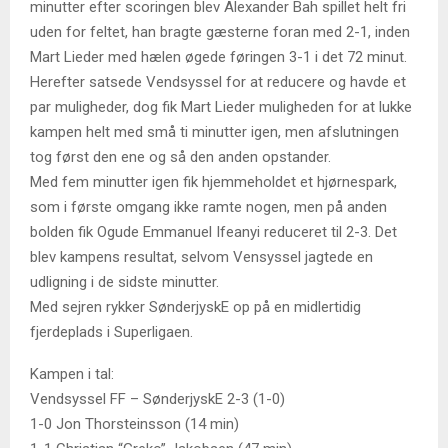
minutter efter scoringen blev Alexander Bah spillet helt fri
uden for feltet, han bragte gæsterne foran med 2-1, inden
Mart Lieder med hælen øgede føringen 3-1 i det 72 minut.
Herefter satsede Vendsyssel for at reducere og havde et
par muligheder, dog fik Mart Lieder muligheden for at lukke
kampen helt med små ti minutter igen, men afslutningen
tog først den ene og så den anden opstander.
Med fem minutter igen fik hjemmeholdet et hjørnespark,
som i første omgang ikke ramte nogen, men på anden
bolden fik Ogude Emmanuel Ifeanyi reduceret til 2-3. Det
blev kampens resultat, selvom Vensyssel jagtede en
udligning i de sidste minutter.
Med sejren rykker SønderjyskE op på en midlertidig
fjerdeplads i Superligaen.
Kampen i tal:
Vendsyssel FF – SønderjyskE 2-3 (1-0)
1-0 Jon Thorsteinsson (14 min)