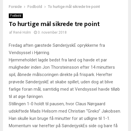
Forside
Fodbold
To hurtige mål sikrede tre point
Fodbold
To hurtige mål sikrede tre point
af
René Holm
3. november 2018
Fredag aften gæstede SønderjyskE oprykkerne fra
Vendsyssel i Hjørring.
Hjemmeholdet lagde bedst fra land og havde et par
muligheder inden Jon Thorsteinsson efter 14 minutters
spil, åbnede målscoringen direkte på frispark. Herefter
prøvede SønderjyskE at skabe spillet, uden dog at blive
farlige foran mål, samtidig med at Vendsyssel havde tilløb
til at øge føringen.
Stillingen 1-0 holdt til pausen, hvor Claus Nørgaard
udskiftede Mads Hvilsom med Christian “Greko” Jakobsen.
Han skulle kun bruge få minutter for at udligne til 1-1.
Momentum var herefter på SønderjyskEs side og bare få