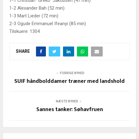
1-1 Christian “Greko” Jakobsen (47 min)
1-2 Alexander Bah (52 min)
1-3 Mart Lieder (72 min)
2-3 Ogude Emmanuel Ifeanyi (85 min)
Tilskuere: 1304
SHARE
FORRIGE NYHED
SUIF håndbolddamer træner med landshold
NÆSTE NYHED
Sannes tanker: Søhavfruen