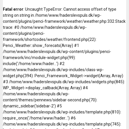
Fatal error
: Uncaught TypeError: Cannot access offset of type
string on string in /home/www/haderslevspuls.dk/wp-
content/plugins/penci-framework/weather/weather.php:332 Stack
trace: #0 /home/www/haderslevspuls.dk/wp-
content/plugins/penci-
framework/shortcodes/weather/frontend.php(22):
Penci_Weather::show_forecats(Array) #1
/home/www/haderslevspuls.dk/wp-content/plugins/penci-
framework/inc/module-widget.php(99):
include('/home/www/hader...') #2
/home/www/haderslevspuls.dk/wp-includes/class-wp-
widget.php(394): Penci_Framework_Widget->widget(Array, Array)
#3 /home/www/haderslevspuls.dk/wp-includes/widgets.php(845):
WP_Widget->display_callback(Array, Array) #4
/home/www/haderslevspuls.dk/wp-
content/themes/pennews/sidebar-second.php(70):
dynamic_sidebar('sidebar-2') #5
/home/www/haderslevspuls.dk/wp-includes/template.php(810):
require_once('/home/www/hader...') #6
/home/www/haderslevspuls.dk/wp-includes/template.php(745):