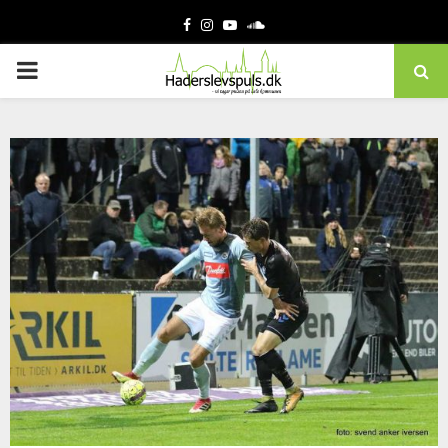
Facebook
Instagram
Youtube
Soundcloud
PRIMARY
MENU