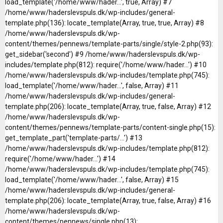
load_template('/home/www/hader...', true, Array) #7
/home/www/haderslevspuls.dk/wp-includes/general-
template.php(136): locate_template(Array, true, true, Array) #8
/home/www/haderslevspuls.dk/wp-
content/themes/pennews/template-parts/single/style-2.php(93):
get_sidebar('second') #9 /home/www/haderslevspuls.dk/wp-
includes/template.php(812): require('/home/www/hader...') #10
/home/www/haderslevspuls.dk/wp-includes/template.php(745):
load_template('/home/www/hader...', false, Array) #11
/home/www/haderslevspuls.dk/wp-includes/general-
template.php(206): locate_template(Array, true, false, Array) #12
/home/www/haderslevspuls.dk/wp-
content/themes/pennews/template-parts/content-single.php(15):
get_template_part('template-parts/...') #13
/home/www/haderslevspuls.dk/wp-includes/template.php(812):
require('/home/www/hader...') #14
/home/www/haderslevspuls.dk/wp-includes/template.php(745):
load_template('/home/www/hader...', false, Array) #15
/home/www/haderslevspuls.dk/wp-includes/general-
template.php(206): locate_template(Array, true, false, Array) #16
/home/www/haderslevspuls.dk/wp-
content/themes/pennews/single.php(13):