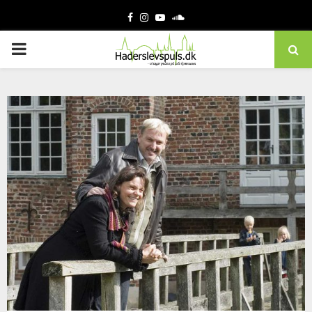
Facebook
Instagram
Youtube
Soundcloud
PRIMARY
MENU