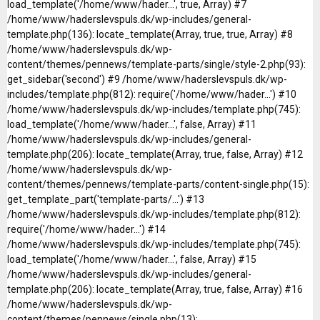
load_template('/home/www/hader...', true, Array) #7
/home/www/haderslevspuls.dk/wp-includes/general-
template.php(136): locate_template(Array, true, true, Array) #8
/home/www/haderslevspuls.dk/wp-
content/themes/pennews/template-parts/single/style-2.php(93):
get_sidebar('second') #9 /home/www/haderslevspuls.dk/wp-
includes/template.php(812): require('/home/www/hader...') #10
/home/www/haderslevspuls.dk/wp-includes/template.php(745):
load_template('/home/www/hader...', false, Array) #11
/home/www/haderslevspuls.dk/wp-includes/general-
template.php(206): locate_template(Array, true, false, Array) #12
/home/www/haderslevspuls.dk/wp-
content/themes/pennews/template-parts/content-single.php(15):
get_template_part('template-parts/...') #13
/home/www/haderslevspuls.dk/wp-includes/template.php(812):
require('/home/www/hader...') #14
/home/www/haderslevspuls.dk/wp-includes/template.php(745):
load_template('/home/www/hader...', false, Array) #15
/home/www/haderslevspuls.dk/wp-includes/general-
template.php(206): locate_template(Array, true, false, Array) #16
/home/www/haderslevspuls.dk/wp-
content/themes/pennews/single.php(13):