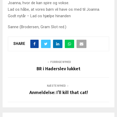
Joanna, hvor de kan spire og vokse.
Lad os håbe, at vores børn vil have os med til Joanna.
Godt nytår – Lad os hjælpe hinanden
Sanne (Brodersen, Gram Slot red.)
SHARE
FORRIGE NYHED
BR i Haderslev lukket
NÆSTE NYHED
Anmeldelse: I’ll kill that cat!