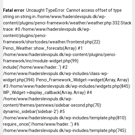
Fatal error
: Uncaught TypeError: Cannot access offset of type
string on string in /home/www/haderslevspuls.dk/wp-
content/plugins/penci-framework/weather/weather.php:332 Stack
trace: #0 /home/www/haderslevspuls.dk/wp-
content/plugins/penci-
framework/shortcodes/weather/frontend.php(22):
Penci_Weather::show_forecats(Array) #1
/home/www/haderslevspuls.dk/wp-content/plugins/penci-
framework/inc/module-widget.php(99):
include('/home/www/hader...') #2
/home/www/haderslevspuls.dk/wp-includes/class-wp-
widget.php(394): Penci_Framework_Widget->widget(Array, Array)
#3 /home/www/haderslevspuls.dk/wp-includes/widgets.php(845):
WP_Widget->display_callback(Array, Array) #4
/home/www/haderslevspuls.dk/wp-
content/themes/pennews/sidebar-second.php(70):
dynamic_sidebar('sidebar-2') #5
/home/www/haderslevspuls.dk/wp-includes/template.php(810):
require_once('/home/www/hader...') #6
/home/www/haderslevspuls.dk/wp-includes/template.php(745):