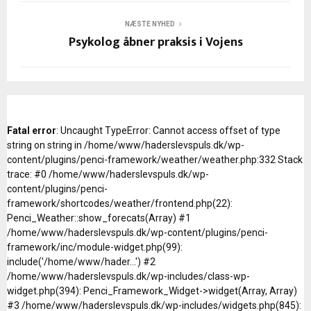
NÆSTE NYHED
Psykolog åbner praksis i Vojens
Fatal error
: Uncaught TypeError: Cannot access offset of type
string on string in /home/www/haderslevspuls.dk/wp-
content/plugins/penci-framework/weather/weather.php:332 Stack
trace: #0 /home/www/haderslevspuls.dk/wp-
content/plugins/penci-
framework/shortcodes/weather/frontend.php(22):
Penci_Weather::show_forecats(Array) #1
/home/www/haderslevspuls.dk/wp-content/plugins/penci-
framework/inc/module-widget.php(99):
include('/home/www/hader...') #2
/home/www/haderslevspuls.dk/wp-includes/class-wp-
widget.php(394): Penci_Framework_Widget->widget(Array, Array)
#3 /home/www/haderslevspuls.dk/wp-includes/widgets.php(845):