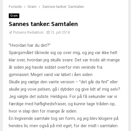
Forside
Gram
Sannes tanker: Samtalen
Gram
Sannes tanker: Samtalen
af
Pulsens Redaktion
15. juli 2018
”Hvordan har du det?”
Spørgsmålet tårnede sig op over mig, og jeg var ikke helt
klar over, hvordan jeg skulle svare. Det var trods alt mange
år siden jeg havde siddet overfor min veninde fra
gymnasiet. Meget vand var løbet i åen siden.
Skulle jeg vælge den vante version – ”det går da fint” eller
skulle jeg vove pelsen, gå i dybden og give lidt af mig selv?
Jeg valgte det sidste. Heldigvis. For på få sekunder var vi
færdige med høflighedsfraser, og kunne tage tråden op,
hvor vi slap den for mange år siden.
En livgivende samtale tog sin form, og jeg blev klogere på
hendes liv, men også på mit eget, for der midt i samtalen