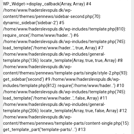
WP_Widget->display_callback(Array, Array) #4
/home/www/haderslevspuls.dk/wp-
content/themes/pennews/sidebar-second.php(70):
dynamic_sidebar('sidebar-2') #5
/home/www/haderslevspuls.dk/wp-includes/template.php(810):
require_once('/home/www/hader...') #6
/home/www/haderslevspuls.dk/wp-includes/template.php(745):
load_template('/home/www/hader...', true, Array) #7
/home/www/haderslevspuls.dk/wp-includes/general-
template.php(136): locate_template(Array, true, true, Array) #8
/home/www/haderslevspuls.dk/wp-
content/themes/pennews/template-parts/single/style-2.php(93):
get_sidebar('second') #9 /home/www/haderslevspuls.dk/wp-
includes/template.php(812): require('/home/www/hader...') #10
/home/www/haderslevspuls.dk/wp-includes/template.php(745):
load_template('/home/www/hader...', false, Array) #11
/home/www/haderslevspuls.dk/wp-includes/general-
template.php(206): locate_template(Array, true, false, Array) #12
/home/www/haderslevspuls.dk/wp-
content/themes/pennews/template-parts/content-single.php(15):
get_template_part('template-parts/...') #13