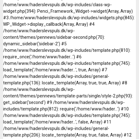
/home/www/haderslevspuls.dk/wp-includes/class-wp-
widget.php(394): Penci_Framework_Widget->widget(Array, Array)
#3 /home/www/haderslevspuls.dk/wp-includes/widgets.php(845):
WP_Widget->display_callback(Array, Array) #4
/home/www/haderslevspuls.dk/wp-
content/themes/pennews/sidebar-second.php(70):
dynamic_sidebar('sidebar-2') #5
/home/www/haderslevspuls.dk/wp-includes/template.php(810):
require_once('/home/www/hader...') #6
/home/www/haderslevspuls.dk/wp-includes/template.php(745):
load_template('/home/www/hader...', true, Array) #7
/home/www/haderslevspuls.dk/wp-includes/general-
template.php(136): locate_template(Array, true, true, Array) #8
/home/www/haderslevspuls.dk/wp-
content/themes/pennews/template-parts/single/style-2.php(93):
get_sidebar('second') #9 /home/www/haderslevspuls.dk/wp-
includes/template.php(812): require('/home/www/hader...') #10
/home/www/haderslevspuls.dk/wp-includes/template.php(745):
load_template('/home/www/hader...', false, Array) #11
/home/www/haderslevspuls.dk/wp-includes/general-
template.php(206): locate_template(Array, true, false, Array) #12