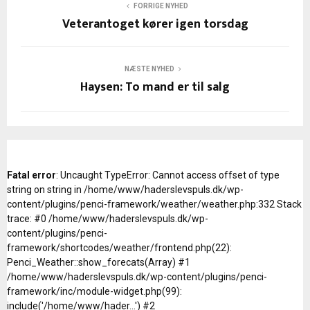
FORRIGE NYHED
Veterantoget kører igen torsdag
NÆSTE NYHED
Haysen: To mand er til salg
Fatal error
: Uncaught TypeError: Cannot access offset of type
string on string in /home/www/haderslevspuls.dk/wp-
content/plugins/penci-framework/weather/weather.php:332 Stack
trace: #0 /home/www/haderslevspuls.dk/wp-
content/plugins/penci-
framework/shortcodes/weather/frontend.php(22):
Penci_Weather::show_forecats(Array) #1
/home/www/haderslevspuls.dk/wp-content/plugins/penci-
framework/inc/module-widget.php(99):
include('/home/www/hader...') #2