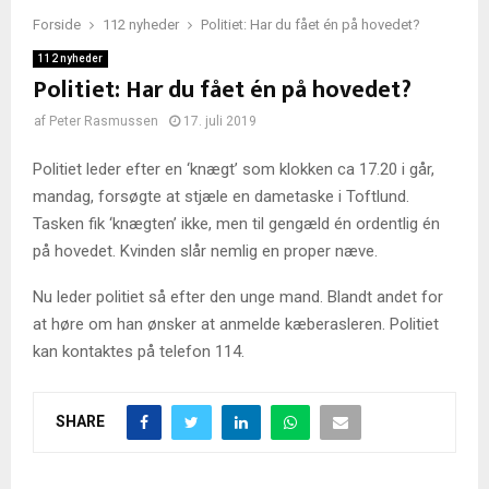
Forside
112 nyheder
Politiet: Har du fået én på hovedet?
112 nyheder
Politiet: Har du fået én på hovedet?
af
Peter Rasmussen
17. juli 2019
Politiet leder efter en ‘knægt’ som klokken ca 17.20 i går,
mandag, forsøgte at stjæle en dametaske i Toftlund.
Tasken fik ‘knægten’ ikke, men til gengæld én ordentlig én
på hovedet. Kvinden slår nemlig en proper næve.
Nu leder politiet så efter den unge mand. Blandt andet for
at høre om han ønsker at anmelde kæberasleren. Politiet
kan kontaktes på telefon 114.
SHARE