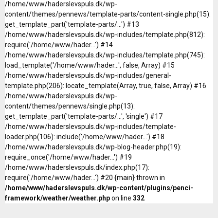
/home/www/haderslevspuls.dk/wp-
content/themes/pennews/template-parts/content-single.php(15):
get_template_part('template-parts/...') #13
/home/www/haderslevspuls.dk/wp-includes/template.php(812):
require('/home/www/hader...') #14
/home/www/haderslevspuls.dk/wp-includes/template.php(745):
load_template('/home/www/hader...', false, Array) #15
/home/www/haderslevspuls.dk/wp-includes/general-
template.php(206): locate_template(Array, true, false, Array) #16
/home/www/haderslevspuls.dk/wp-
content/themes/pennews/single.php(13):
get_template_part('template-parts/...', 'single') #17
/home/www/haderslevspuls.dk/wp-includes/template-
loader.php(106): include('/home/www/hader...') #18
/home/www/haderslevspuls.dk/wp-blog-header.php(19):
require_once('/home/www/hader...') #19
/home/www/haderslevspuls.dk/index.php(17):
require('/home/www/hader...') #20 {main} thrown in
/home/www/haderslevspuls.dk/wp-content/plugins/penci-
framework/weather/weather.php
on line
332