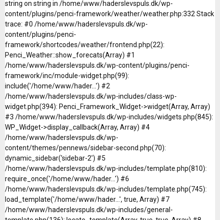
string on string in /home/www/haderslevspuls.dk/wp-
content/plugins/penci-framework/weather/weather.php:332 Stack
trace: #0 /home/www/haderslevspuls.dk/wp-
content/plugins/penci-
framework/shortcodes/weather/frontend.php(22):
Penci_Weather::show_forecats(Array) #1
/home/www/haderslevspuls.dk/wp-content/plugins/penci-
framework/inc/module-widget.php(99):
include('/home/www/hader...') #2
/home/www/haderslevspuls.dk/wp-includes/class-wp-
widget.php(394): Penci_Framework_Widget->widget(Array, Array)
#3 /home/www/haderslevspuls.dk/wp-includes/widgets.php(845):
WP_Widget->display_callback(Array, Array) #4
/home/www/haderslevspuls.dk/wp-
content/themes/pennews/sidebar-second.php(70):
dynamic_sidebar('sidebar-2') #5
/home/www/haderslevspuls.dk/wp-includes/template.php(810):
require_once('/home/www/hader...') #6
/home/www/haderslevspuls.dk/wp-includes/template.php(745):
load_template('/home/www/hader...', true, Array) #7
/home/www/haderslevspuls.dk/wp-includes/general-
template.php(136): locate_template(Array, true, true, Array) #8