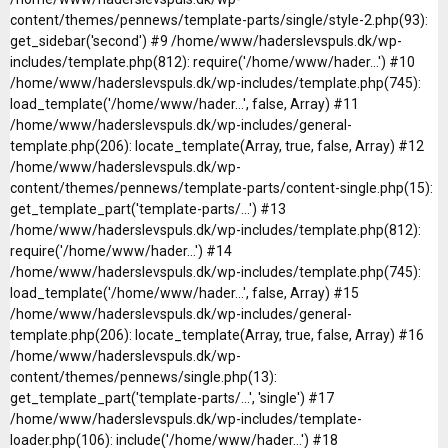
content/themes/pennews/template-parts/single/style-2.php(93):
get_sidebar('second') #9 /home/www/haderslevspuls.dk/wp-
includes/template.php(812): require('/home/www/hader...') #10
/home/www/haderslevspuls.dk/wp-includes/template.php(745):
load_template('/home/www/hader...', false, Array) #11
/home/www/haderslevspuls.dk/wp-includes/general-
template.php(206): locate_template(Array, true, false, Array) #12
/home/www/haderslevspuls.dk/wp-
content/themes/pennews/template-parts/content-single.php(15):
get_template_part('template-parts/...') #13
/home/www/haderslevspuls.dk/wp-includes/template.php(812):
require('/home/www/hader...') #14
/home/www/haderslevspuls.dk/wp-includes/template.php(745):
load_template('/home/www/hader...', false, Array) #15
/home/www/haderslevspuls.dk/wp-includes/general-
template.php(206): locate_template(Array, true, false, Array) #16
/home/www/haderslevspuls.dk/wp-
content/themes/pennews/single.php(13):
get_template_part('template-parts/...', 'single') #17
/home/www/haderslevspuls.dk/wp-includes/template-
loader.php(106): include('/home/www/hader...') #18