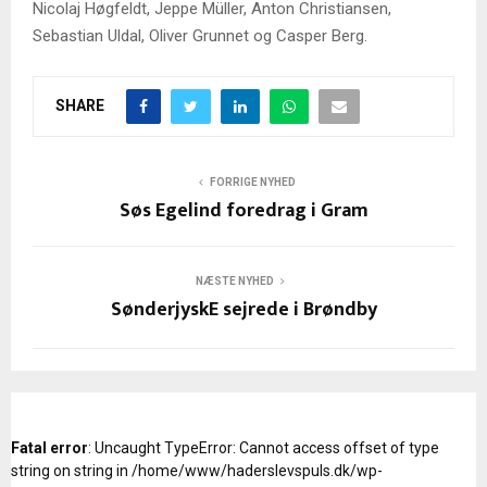
Nicolaj Høgfeldt, Jeppe Müller, Anton Christiansen,
Sebastian Uldal, Oliver Grunnet og Casper Berg.
SHARE
FORRIGE NYHED
Søs Egelind foredrag i Gram
NÆSTE NYHED
SønderjyskE sejrede i Brøndby
Fatal error
: Uncaught TypeError: Cannot access offset of type
string on string in /home/www/haderslevspuls.dk/wp-