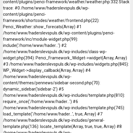
content/plugins/penci-framework/weather/weather.php:332 Stack
trace: #0 /home/www/haderslevspuls.dk/wp-
content/plugins/penci-
framework/shortcodes/weather/frontend.php(22):
Penci_Weather::show_forecats(Array) #1
/home/www/haderslevspuls.dk/wp-content/plugins/penci-
framework/inc/module-widget.php(99):
include('/home/www/hader...') #2
/home/www/haderslevspuls.dk/wp-includes/class-wp-
widget.php(394): Penci_Framework_Widget->widget(Array, Array)
#3 /home/www/haderslevspuls.dk/wp-includes/widgets.php(845):
WP_Widget->display_callback(Array, Array) #4
/home/www/haderslevspuls.dk/wp-
content/themes/pennews/sidebar-second.php(70):
dynamic_sidebar('sidebar-2') #5
/home/www/haderslevspuls.dk/wp-includes/template.php(810):
require_once('/home/www/hader...') #6
/home/www/haderslevspuls.dk/wp-includes/template.php(745):
load_template('/home/www/hader...', true, Array) #7
/home/www/haderslevspuls.dk/wp-includes/general-
template.php(136): locate_template(Array, true, true, Array) #8
/home/www/haderslevspuls.dk/wp-