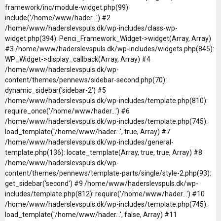
framework/inc/module-widget.php(99):
include('/home/www/hader...') #2
/home/www/haderslevspuls.dk/wp-includes/class-wp-
widget.php(394): Penci_Framework_Widget->widget(Array, Array)
#3 /home/www/haderslevspuls.dk/wp-includes/widgets.php(845):
WP_Widget->display_callback(Array, Array) #4
/home/www/haderslevspuls.dk/wp-
content/themes/pennews/sidebar-second.php(70):
dynamic_sidebar('sidebar-2') #5
/home/www/haderslevspuls.dk/wp-includes/template.php(810):
require_once('/home/www/hader...') #6
/home/www/haderslevspuls.dk/wp-includes/template.php(745):
load_template('/home/www/hader...', true, Array) #7
/home/www/haderslevspuls.dk/wp-includes/general-
template.php(136): locate_template(Array, true, true, Array) #8
/home/www/haderslevspuls.dk/wp-
content/themes/pennews/template-parts/single/style-2.php(93):
get_sidebar('second') #9 /home/www/haderslevspuls.dk/wp-
includes/template.php(812): require('/home/www/hader...') #10
/home/www/haderslevspuls.dk/wp-includes/template.php(745):
load_template('/home/www/hader...', false, Array) #11