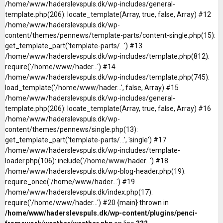
/home/www/haderslevspuls.dk/wp-includes/general-
template.php(206): locate_template(Array, true, false, Array) #12
/home/www/haderslevspuls.dk/wp-
content/themes/pennews/template-parts/content-single.php(15):
get_template_part('template-parts/...') #13
/home/www/haderslevspuls.dk/wp-includes/template.php(812):
require('/home/www/hader...') #14
/home/www/haderslevspuls.dk/wp-includes/template.php(745):
load_template('/home/www/hader...', false, Array) #15
/home/www/haderslevspuls.dk/wp-includes/general-
template.php(206): locate_template(Array, true, false, Array) #16
/home/www/haderslevspuls.dk/wp-
content/themes/pennews/single.php(13):
get_template_part('template-parts/...', 'single') #17
/home/www/haderslevspuls.dk/wp-includes/template-
loader.php(106): include('/home/www/hader...') #18
/home/www/haderslevspuls.dk/wp-blog-header.php(19):
require_once('/home/www/hader...') #19
/home/www/haderslevspuls.dk/index.php(17):
require('/home/www/hader...') #20 {main} thrown in
/home/www/haderslevspuls.dk/wp-content/plugins/penci-