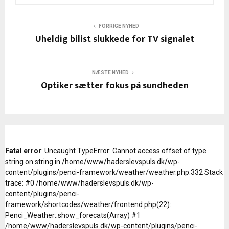
FORRIGE NYHED
Uheldig bilist slukkede for TV signalet
NÆSTE NYHED
Optiker sætter fokus på sundheden
Fatal error
: Uncaught TypeError: Cannot access offset of type
string on string in /home/www/haderslevspuls.dk/wp-
content/plugins/penci-framework/weather/weather.php:332 Stack
trace: #0 /home/www/haderslevspuls.dk/wp-
content/plugins/penci-
framework/shortcodes/weather/frontend.php(22):
Penci_Weather::show_forecats(Array) #1
/home/www/haderslevspuls.dk/wp-content/plugins/penci-