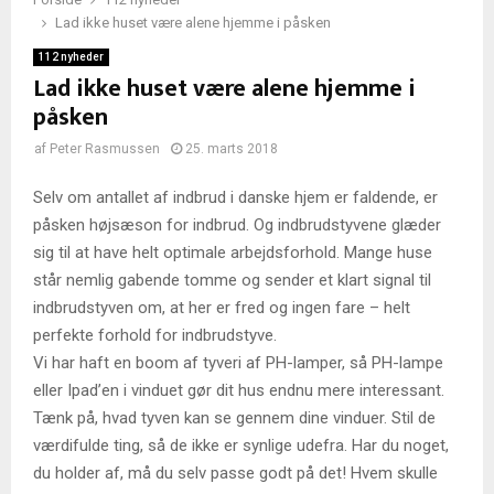
Lad ikke huset være alene hjemme i påsken
112 nyheder
Lad ikke huset være alene hjemme i
påsken
af
Peter Rasmussen
25. marts 2018
Selv om antallet af indbrud i danske hjem er faldende, er
påsken højsæson for indbrud. Og indbrudstyvene glæder
sig til at have helt optimale arbejdsforhold. Mange huse
står nemlig gabende tomme og sender et klart signal til
indbrudstyven om, at her er fred og ingen fare – helt
perfekte forhold for indbrudstyve.
Vi har haft en boom af tyveri af PH-lamper, så PH-lampe
eller Ipad’en i vinduet gør dit hus endnu mere interessant.
Tænk på, hvad tyven kan se gennem dine vinduer. Stil de
værdifulde ting, så de ikke er synlige udefra. Har du noget,
du holder af, må du selv passe godt på det! Hvem skulle