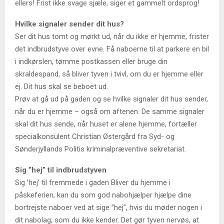
ellers! Frist ikke svage sjæle, siger et gammelt ordsprog!
Hvilke signaler sender dit hus?
Ser dit hus tomt og mørkt ud, når du ikke er hjemme, frister
det indbrudstyve over evne. Få naboerne til at parkere en bil
i indkørslen, tømme postkassen eller bruge din
skraldespand, så bliver tyven i tvivl, om du er hjemme eller
ej. Dit hus skal se beboet ud.
Prøv at gå ud på gaden og se hvilke signaler dit hus sender,
når du er hjemme – også om aftenen. De samme signaler
skal dit hus sende, når huset er alene hjemme, fortæller
specialkonsulent Christian Østergård fra Syd- og
Sønderjyllands Politis kriminalpræventive sekretariat.
Sig ”hej” til indbrudstyven
Sig ’hej’ til fremmede i gaden Bliver du hjemme i
påskeferien, kan du som god nabohjælper hjælpe dine
bortrejste naboer ved at sige ”hej”, hvis du møder nogen i
dit nabolag, som du ikke kender. Det gør tyven nervøs, at