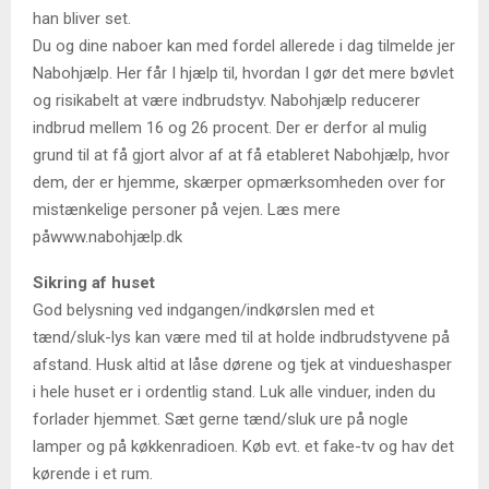
han bliver set.
Du og dine naboer kan med fordel allerede i dag tilmelde jer
Nabohjælp. Her får I hjælp til, hvordan I gør det mere bøvlet
og risikabelt at være indbrudstyv. Nabohjælp reducerer
indbrud mellem 16 og 26 procent. Der er derfor al mulig
grund til at få gjort alvor af at få etableret Nabohjælp, hvor
dem, der er hjemme, skærper opmærksomheden over for
mistænkelige personer på vejen. Læs mere
påwww.nabohjælp.dk
Sikring af huset
God belysning ved indgangen/indkørslen med et
tænd/sluk-lys kan være med til at holde indbrudstyvene på
afstand. Husk altid at låse dørene og tjek at vindueshasper
i hele huset er i ordentlig stand. Luk alle vinduer, inden du
forlader hjemmet. Sæt gerne tænd/sluk ure på nogle
lamper og på køkkenradioen. Køb evt. et fake-tv og hav det
kørende i et rum.