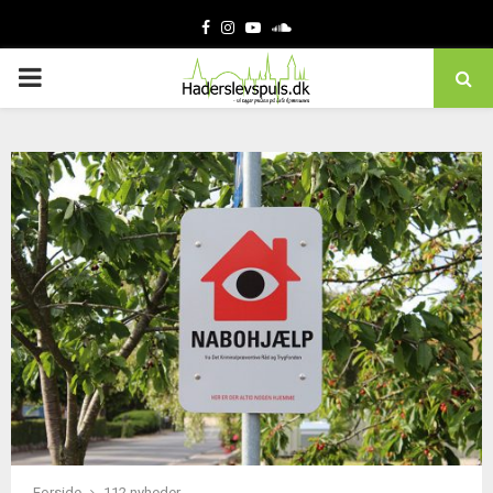
Facebook
Instagram
Youtube
Soundcloud
PRIMARY
MENU
Forside
112 nyheder