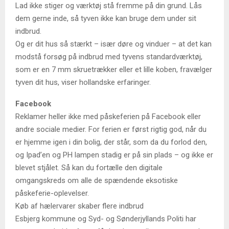
Lad ikke stiger og værktøj stå fremme på din grund. Lås
dem gerne inde, så tyven ikke kan bruge dem under sit
indbrud.
Og er dit hus så stærkt – især døre og vinduer – at det kan
modstå forsøg på indbrud med tyvens standardværktøj,
som er en 7 mm skruetrækker eller et lille koben, fravælger
tyven dit hus, viser hollandske erfaringer.
Facebook
Reklamer heller ikke med påskeferien på Facebook eller
andre sociale medier. For ferien er først rigtig god, når du
er hjemme igen i din bolig, der står, som da du forlod den,
og Ipad’en og PH lampen stadig er på sin plads – og ikke er
blevet stjålet. Så kan du fortælle den digitale
omgangskreds om alle de spændende eksotiske
påskeferie-oplevelser.
Køb af hælervarer skaber flere indbrud
Esbjerg kommune og Syd- og Sønderjyllands Politi har