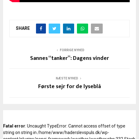
SHARE
FORRIGE NYHED
Sannes “tanker”: Dagens vinder
NÆSTE NYHED
Første sejr for de lyseblå
Fatal error
: Uncaught TypeError: Cannot access offset of type
string on string in /home/www/haderslevspuls.dk/wp-
content/plugins/penci-framework/weather/weather.php:332 Stack