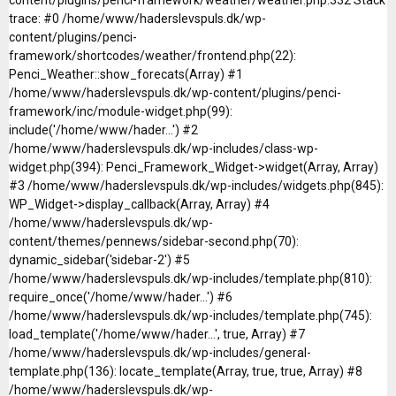
trace: #0 /home/www/haderslevspuls.dk/wp-
content/plugins/penci-
framework/shortcodes/weather/frontend.php(22):
Penci_Weather::show_forecats(Array) #1
/home/www/haderslevspuls.dk/wp-content/plugins/penci-
framework/inc/module-widget.php(99):
include('/home/www/hader...') #2
/home/www/haderslevspuls.dk/wp-includes/class-wp-
widget.php(394): Penci_Framework_Widget->widget(Array, Array)
#3 /home/www/haderslevspuls.dk/wp-includes/widgets.php(845):
WP_Widget->display_callback(Array, Array) #4
/home/www/haderslevspuls.dk/wp-
content/themes/pennews/sidebar-second.php(70):
dynamic_sidebar('sidebar-2') #5
/home/www/haderslevspuls.dk/wp-includes/template.php(810):
require_once('/home/www/hader...') #6
/home/www/haderslevspuls.dk/wp-includes/template.php(745):
load_template('/home/www/hader...', true, Array) #7
/home/www/haderslevspuls.dk/wp-includes/general-
template.php(136): locate_template(Array, true, true, Array) #8
/home/www/haderslevspuls.dk/wp-