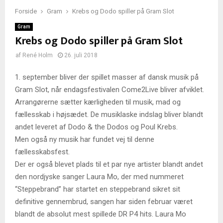
Forside
Gram
Krebs og Dodo spiller på Gram Slot
Gram
Krebs og Dodo spiller på Gram Slot
af
René Holm
26. juli 2018
1. september bliver der spillet masser af dansk musik på
Gram Slot, når endagsfestivalen Come2Live bliver afviklet.
Arrangørerne sætter kærligheden til musik, mad og
fællesskab i højsædet. De musiklaske indslag bliver blandt
andet leveret af Dodo & the Dodos og Poul Krebs.
Men også ny musik har fundet vej til denne
fællesskabsfest.
Der er også blevet plads til et par nye artister blandt andet
den nordjyske sanger Laura Mo, der med nummeret
“Steppebrand” har startet en steppebrand sikret sit
definitive gennembrud, sangen har siden februar været
blandt de absolut mest spillede DR P4 hits. Laura Mo