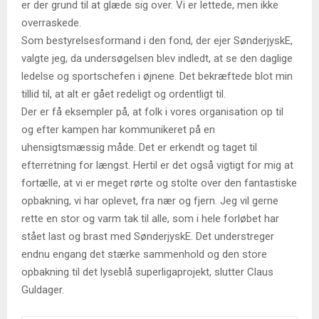
er der grund til at glæde sig over. Vi er lettede, men ikke
overraskede.
Som bestyrelsesformand i den fond, der ejer SønderjyskE,
valgte jeg, da undersøgelsen blev indledt, at se den daglige
ledelse og sportschefen i øjnene. Det bekræftede blot min
tillid til, at alt er gået redeligt og ordentligt til.
Der er få eksempler på, at folk i vores organisation op til
og efter kampen har kommunikeret på en
uhensigtsmæssig måde. Det er erkendt og taget til
efterretning for længst. Hertil er det også vigtigt for mig at
fortælle, at vi er meget rørte og stolte over den fantastiske
opbakning, vi har oplevet, fra nær og fjern. Jeg vil gerne
rette en stor og varm tak til alle, som i hele forløbet har
stået last og brast med SønderjyskE. Det understreger
endnu engang det stærke sammenhold og den store
opbakning til det lyseblå superligaprojekt, slutter Claus
Guldager.