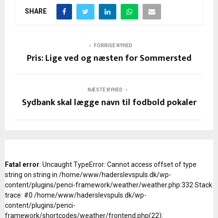
SHARE
FORRIGE NYHED
Pris: Lige ved og næsten for Sommersted
NÆSTE NYHED
Sydbank skal lægge navn til fodbold pokaler
Fatal error
: Uncaught TypeError: Cannot access offset of type
string on string in /home/www/haderslevspuls.dk/wp-
content/plugins/penci-framework/weather/weather.php:332 Stack
trace: #0 /home/www/haderslevspuls.dk/wp-
content/plugins/penci-
framework/shortcodes/weather/frontend.php(22):