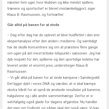
næsten fem uger, hvor klubben og ikke mindst spillere,
trænere og sportschef er blevet mistænkeliggjort, siger
Klaus B. Rasmussen, og fortsætter:
Går altid på banen for at vinde
– Dag efter dag har de oplevet at blive hudflettet i den ene
ekspertanalyse efter den anden i medierne. Og samtidigt
har de skulle koncentrere sig om at præstere flere gange
om ugen på det mest kritiske tidspunkt i sæsonen. Jeg har
dyb respekt for det, spillerne og den sportslige ledelse har
leveret under et enormt pres, understreger Klaus B.
Rasmussen.
– Vi går altid på banen for at vinde kampene i SønderjyskE.
Det ligger dybt i vores DNA og værdier, at vi skal kæmpe
ekstra hårdt for at opnå de ønskede resultater på banerne,
halgulvene og i alle andre sammenhænge. Derfor er vi
selvfølgelig også glade for dagens afgørelse. Nu handler
det igen om fodbold, og sådan skal det også være. Vi kan