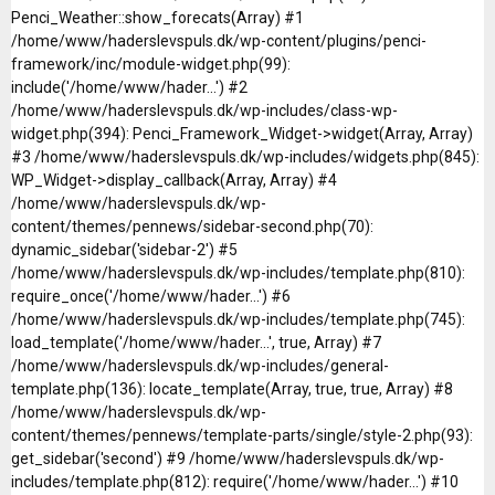
Penci_Weather::show_forecats(Array) #1
/home/www/haderslevspuls.dk/wp-content/plugins/penci-
framework/inc/module-widget.php(99):
include('/home/www/hader...') #2
/home/www/haderslevspuls.dk/wp-includes/class-wp-
widget.php(394): Penci_Framework_Widget->widget(Array, Array)
#3 /home/www/haderslevspuls.dk/wp-includes/widgets.php(845):
WP_Widget->display_callback(Array, Array) #4
/home/www/haderslevspuls.dk/wp-
content/themes/pennews/sidebar-second.php(70):
dynamic_sidebar('sidebar-2') #5
/home/www/haderslevspuls.dk/wp-includes/template.php(810):
require_once('/home/www/hader...') #6
/home/www/haderslevspuls.dk/wp-includes/template.php(745):
load_template('/home/www/hader...', true, Array) #7
/home/www/haderslevspuls.dk/wp-includes/general-
template.php(136): locate_template(Array, true, true, Array) #8
/home/www/haderslevspuls.dk/wp-
content/themes/pennews/template-parts/single/style-2.php(93):
get_sidebar('second') #9 /home/www/haderslevspuls.dk/wp-
includes/template.php(812): require('/home/www/hader...') #10