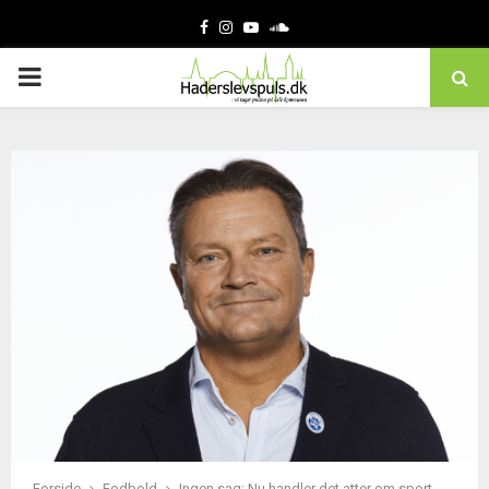
Facebook
Instagram
Youtube
Soundcloud
PRIMARY
MENU
Forside
Fodbold
Ingen sag: Nu handler det atter om sport