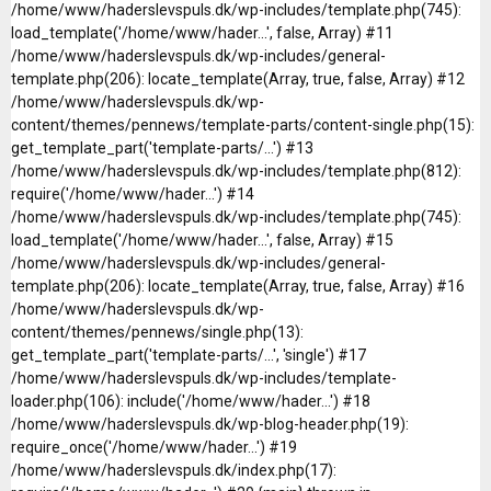
/home/www/haderslevspuls.dk/wp-includes/template.php(745):
load_template('/home/www/hader...', false, Array) #11
/home/www/haderslevspuls.dk/wp-includes/general-
template.php(206): locate_template(Array, true, false, Array) #12
/home/www/haderslevspuls.dk/wp-
content/themes/pennews/template-parts/content-single.php(15):
get_template_part('template-parts/...') #13
/home/www/haderslevspuls.dk/wp-includes/template.php(812):
require('/home/www/hader...') #14
/home/www/haderslevspuls.dk/wp-includes/template.php(745):
load_template('/home/www/hader...', false, Array) #15
/home/www/haderslevspuls.dk/wp-includes/general-
template.php(206): locate_template(Array, true, false, Array) #16
/home/www/haderslevspuls.dk/wp-
content/themes/pennews/single.php(13):
get_template_part('template-parts/...', 'single') #17
/home/www/haderslevspuls.dk/wp-includes/template-
loader.php(106): include('/home/www/hader...') #18
/home/www/haderslevspuls.dk/wp-blog-header.php(19):
require_once('/home/www/hader...') #19
/home/www/haderslevspuls.dk/index.php(17):